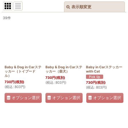
表示順変更
閉じる
39
件
表示数
:
並び順
:
絞り込む
Baby & Dog in Carステ
Baby & Dog in Carステ
Baby in Carステッカー
ッカー（トイプード
ッカー（柴犬）
with Cat
ル）
730
円
(税別)
730
円
(税別)
(
税込
:
803
円
)
730
円
(税別)
(
税込
:
803
円
)
(
税込
:
803
円
)
オプション選択
オプション選択
オプション選択