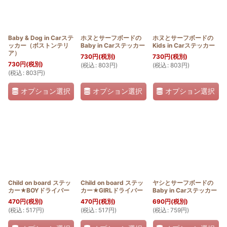
Baby & Dog in Carステ
ホヌとサーフボードの
ホヌとサーフボードの
ッカー（ボストンテリ
Baby in Carステッカー
Kids in Carステッカー
ア）
730
円
(税別)
730
円
(税別)
730
円
(税別)
(
税込
:
803
円
)
(
税込
:
803
円
)
(
税込
:
803
円
)
オプション選択
オプション選択
オプション選択
Child on board ステッ
Child on board ステッ
ヤシとサーフボードの
カー★BOYドライバー
カー★GIRLドライバー
Baby in Carステッカー
470
円
(税別)
470
円
(税別)
690
円
(税別)
(
税込
:
517
円
)
(
税込
:
517
円
)
(
税込
:
759
円
)