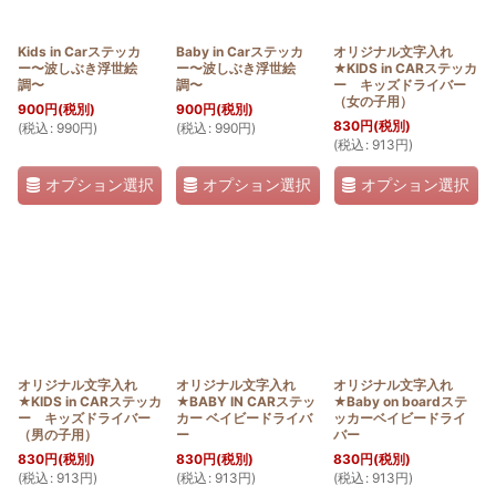
Kids in Carステッカ
Baby in Carステッカ
オリジナル文字入れ
ー〜波しぶき浮世絵
ー〜波しぶき浮世絵
★KIDS in CARステッカ
調〜
調〜
ー キッズドライバー
（女の子用）
900
円
(税別)
900
円
(税別)
830
円
(税別)
(
税込
:
990
円
)
(
税込
:
990
円
)
(
税込
:
913
円
)
オプション選択
オプション選択
オプション選択
オリジナル文字入れ
オリジナル文字入れ
オリジナル文字入れ
★KIDS in CARステッカ
★BABY IN CARステッ
★Baby on boardステ
ー キッズドライバー
カー ベイビードライバ
ッカーベイビードライ
（男の子用）
ー
バー
830
円
(税別)
830
円
(税別)
830
円
(税別)
(
税込
:
913
円
)
(
税込
:
913
円
)
(
税込
:
913
円
)