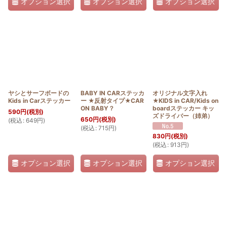
オプション選択
オプション選択
オプション選択
ヤシとサーフボードの
BABY IN CARステッカ
オリジナル文字入れ
Kids in Carステッカー
ー ★反射タイプ★CAR
★KIDS in CAR/Kids on
ON BABY？
boardステッカー キッ
590
円
(税別)
ズドライバー（姉弟）
650
円
(税別)
(
税込
:
649
円
)
(
税込
:
715
円
)
830
円
(税別)
(
税込
:
913
円
)
オプション選択
オプション選択
オプション選択