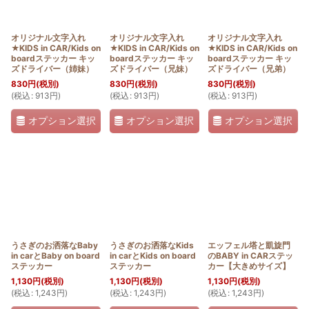
オリジナル文字入れ
オリジナル文字入れ
オリジナル文字入れ
★KIDS in CAR/Kids on
★KIDS in CAR/Kids on
★KIDS in CAR/Kids on
boardステッカー キッ
boardステッカー キッ
boardステッカー キッ
ズドライバー（姉妹）
ズドライバー（兄妹）
ズドライバー（兄弟）
830
円
(税別)
830
円
(税別)
830
円
(税別)
(
税込
:
913
円
)
(
税込
:
913
円
)
(
税込
:
913
円
)
オプション選択
オプション選択
オプション選択
うさぎのお洒落なBaby
うさぎのお洒落なKids
エッフェル塔と凱旋門
in carとBaby on board
in carとKids on board
のBABY in CARステッ
ステッカー
ステッカー
カー【大きめサイズ】
1,130
円
(税別)
1,130
円
(税別)
1,130
円
(税別)
(
税込
:
1,243
円
)
(
税込
:
1,243
円
)
(
税込
:
1,243
円
)