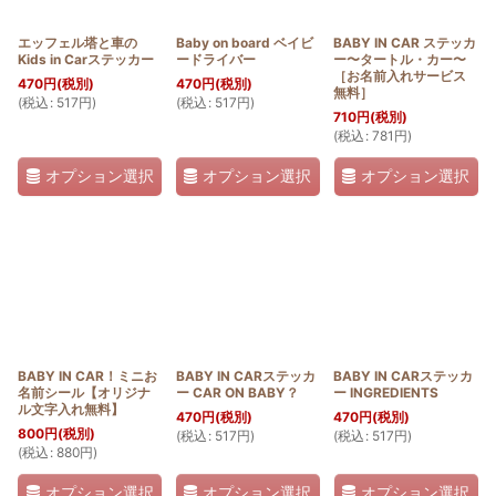
エッフェル塔と車の
Baby on board ベイビ
BABY IN CAR ステッカ
Kids in Carステッカー
ードライバー
ー〜タートル・カー〜
［お名前入れサービス
470
円
(税別)
470
円
(税別)
無料］
(
税込
:
517
円
)
(
税込
:
517
円
)
710
円
(税別)
(
税込
:
781
円
)
オプション選択
オプション選択
オプション選択
BABY IN CAR！ミニお
BABY IN CARステッカ
BABY IN CARステッカ
名前シール【オリジナ
ー CAR ON BABY？
ー INGREDIENTS
ル文字入れ無料】
470
円
(税別)
470
円
(税別)
800
円
(税別)
(
税込
:
517
円
)
(
税込
:
517
円
)
(
税込
:
880
円
)
オプション選択
オプション選択
オプション選択