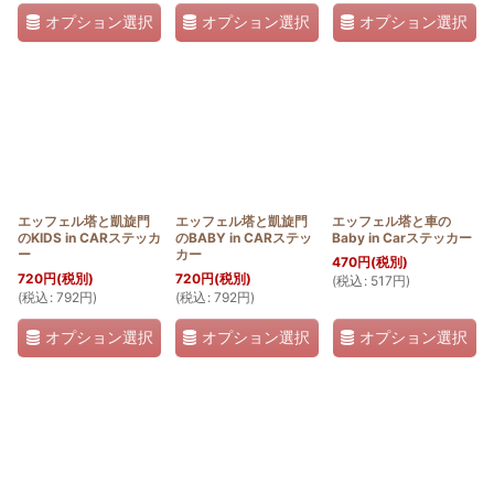
オプション選択
オプション選択
オプション選択
エッフェル塔と凱旋門
エッフェル塔と凱旋門
エッフェル塔と車の
のKIDS in CARステッカ
のBABY in CARステッ
Baby in Carステッカー
ー
カー
470
円
(税別)
720
円
(税別)
720
円
(税別)
(
税込
:
517
円
)
(
税込
:
792
円
)
(
税込
:
792
円
)
オプション選択
オプション選択
オプション選択