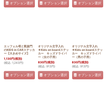
オプション選択
オプション選択
オプション選択
エッフェル塔と凱旋門
オリジナル文字入れ
オリジナル文字入れ
のKIDS in CARステッカ
★Kids on boardステッ
★Kids on boardステッ
ー【大きめサイズ】
カー キッズドライバ
カー キッズドライバ
ー（女の子用）
ー（男の子用）
1,130
円
(税別)
830
円
(税別)
830
円
(税別)
(
税込
:
1,243
円
)
(
税込
:
913
円
)
(
税込
:
913
円
)
オプション選択
オプション選択
オプション選択