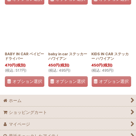
BABY IN CAR ベイビー
baby in car ステッカー
KIDS IN CAR ステッカ
ドライバー
ハワイアン
ー ハワイアン
470
円
(税別)
450
円
(税別)
450
円
(税別)
(
税込
:
517
円
)
(
税込
:
495
円
)
(
税込
:
495
円
)
オプション選択
オプション選択
オプション選択
ホーム
ショッピングカート
マイページ
最近チェックしたアイテム