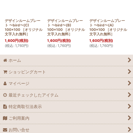
絞り込む
デザインルームプレー
デザインルームプレー
デザインルームプレー
ト 〜bird〜(C)
ト 〜bird〜(B)
ト 〜bird〜(A)
100×100 ［オリジナル
100×100 ［オリジナル
100×100 ［オリジナル
文字入れ無料］
文字入れ無料］
文字入れ無料］
1,600
円
(税別)
1,600
円
(税別)
1,600
円
(税別)
(
税込
:
1,760
円
)
(
税込
:
1,760
円
)
(
税込
:
1,760
円
)
ホーム
ショッピングカート
マイページ
最近チェックしたアイテム
特定商取引法表示
ご利用案内
お問い合せ