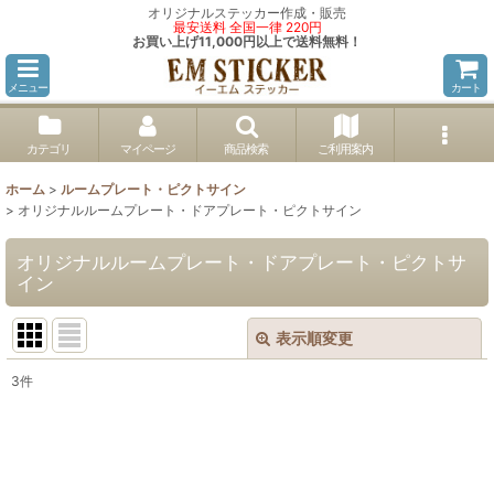
オリジナルステッカー作成・販売
最安送料 全国一律 220円
お買い上げ11,000円以上で送料無料！
メニュー
カート
カテゴリ
マイページ
商品検索
ご利用案内
ホーム
>
ルームプレート・ピクトサイン
>
オリジナルルームプレート・ドアプレート・ピクトサイン
オリジナルルームプレート・ドアプレート・ピクトサ
イン
表示順変更
閉じる
3
件
表示数
:
並び順
: