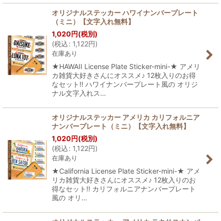
オリジナルステッカー ハワイナンバープレート
（ミニ）【文字入れ無料】
1,020
円
(税別)
(
税込
:
1,122
円
)
在庫あり
★HAWAII License Plate Sticker-mini-★ アメリ
カ雑貨大好きさんにオススメ♪ 12枚入りのお得
なセット!! ハワイナンバープレート風の オリジ
ナル文字入れス…
オリジナルステッカー アメリカ カリフォルニア
ナンバープレート（ミニ）【文字入れ無料】
1,020
円
(税別)
(
税込
:
1,122
円
)
在庫あり
★California License Plate Sticker-mini-★ アメ
リカ雑貨大好きさんにオススメ♪ 12枚入りのお
得なセット!! カリフォルニアナンバープレート
風の オリ…