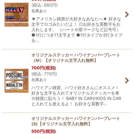
(
税込
:
880
円
)
在庫あり
★アメリカン雑貨が大好きなあなたへ★ 好きな
文字でロゴみたいだよ！ ◎お好きな英数字をお
入れします。 （ハートや星マークなど記号可）
●1行につき11文字まで ●1行タイプか2行タイプ
を…
オリジナルステッカー ハワイナンバープレート
（M）【オリジナル文字入れ無料】
700
円
(税別)
(
税込
:
770
円
)
在庫あり
ハワイアン雑貨、ハワイ好きさんにオススメ！
好きな文字を入れてオリジナルステッカーを車
や雑貨に貼ろう！ BABY IN CARやKIDS IN CAR
と入れても使えるよ！ お好きな英数字…
オリジナルステッカー ハワイナンバープレート
(S)【オリジナル文字入れ無料】
550
円
(税別)