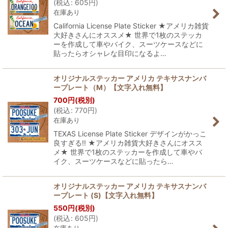
(
税込
:
605
円
)
在庫あり
California License Plate Sticker ★アメリカ雑貨
大好きさんにオススメ★ 世界で1枚のステッカ
ーを作成して車やバイク、スーツケースなどに
貼ったらオシャレな目印になるよ…
オリジナルステッカー アメリカ テキサスナンバ
ープレート（M）【文字入れ無料】
700
円
(税別)
(
税込
:
770
円
)
在庫あり
TEXAS License Plate Sticker デザインがかっこ
良すぎる!! ★アメリカ雑貨大好きさんにオスス
メ★ 世界で1枚のステッカーを作成して車やバ
イク、スーツケースなどに貼ったら…
オリジナルステッカー アメリカ テキサスナンバ
ープレート (S)【文字入れ無料】
550
円
(税別)
(
税込
:
605
円
)
在庫あり