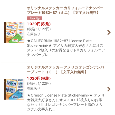
オリジナルステッカー カリフォルニアナンバー
プレート1982~87（ミニ）【文字入れ無料】
1,020
円
(税別)
(
税込
:
1,122
円
)
在庫あり
★CALIFORNIA 1982~87 License Plate
Sticker-mini-★ アメリカ雑貨大好きさんにオス
スメ♪ 12枚入りのお得なセット!! カリフォルニア
ナンバープレ…
オリジナルステッカー アメリカ オレゴンナンバ
ープレート（ミニ）【文字入れ無料】
1,020
円
(税別)
(
税込
:
1,122
円
)
在庫あり
★Oregon License Plate Sticker-mini-★ アメリ
カ雑貨大好きさんにオススメ♪ 12枚入りのお得
なセット!! オレゴンナンバープレート風の オリ
ジナル文字入れ…