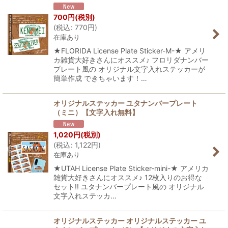
700
円
(税別)
(
税込
:
770
円
)
在庫あり
★FLORIDA License Plate Sticker-M-★ アメリ
カ雑貨大好きさんにオススメ♪ フロリダナンバー
プレート風の オリジナル文字入れステッカーが
簡単作成 できちゃいます！…
オリジナルステッカー ユタナンバープレート
（ミニ）【文字入れ無料】
1,020
円
(税別)
(
税込
:
1,122
円
)
在庫あり
★UTAH License Plate Sticker-mini-★ アメリカ
雑貨大好きさんにオススメ♪ 12枚入りのお得な
セット!! ユタナンバープレート風の オリジナル
文字入れステッカ…
オリジナルステッカー オリジナルステッカー ユ