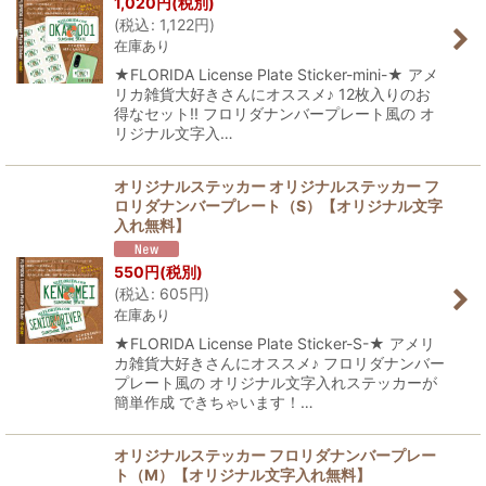
1,020
円
(税別)
(
税込
:
1,122
円
)
絞り込む
在庫あり
★FLORIDA License Plate Sticker-mini-★ アメ
リカ雑貨大好きさんにオススメ♪ 12枚入りのお
得なセット!! フロリダナンバープレート風の オ
リジナル文字入…
オリジナルステッカー オリジナルステッカー フ
ロリダナンバープレート（S）【オリジナル文字
入れ無料】
550
円
(税別)
(
税込
:
605
円
)
在庫あり
★FLORIDA License Plate Sticker-S-★ アメリ
カ雑貨大好きさんにオススメ♪ フロリダナンバー
プレート風の オリジナル文字入れステッカーが
簡単作成 できちゃいます！…
オリジナルステッカー フロリダナンバープレー
ト（M）【オリジナル文字入れ無料】