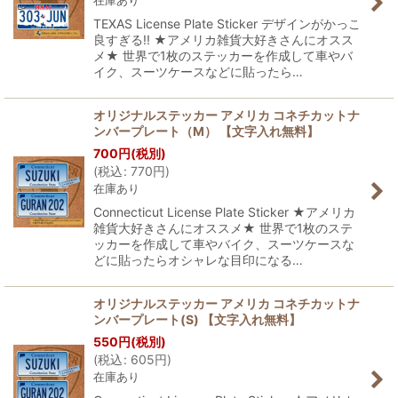
TEXAS License Plate Sticker デザインがかっこ
良すぎる!! ★アメリカ雑貨大好きさんにオスス
メ★ 世界で1枚のステッカーを作成して車やバ
イク、スーツケースなどに貼ったら…
オリジナルステッカー アメリカ コネチカットナ
ンバープレート（M） 【文字入れ無料】
700
円
(税別)
(
税込
:
770
円
)
在庫あり
Connecticut License Plate Sticker ★アメリカ
雑貨大好きさんにオススメ★ 世界で1枚のステ
ッカーを作成して車やバイク、スーツケースな
どに貼ったらオシャレな目印になる…
オリジナルステッカー アメリカ コネチカットナ
ンバープレート(S) 【文字入れ無料】
550
円
(税別)
(
税込
:
605
円
)
在庫あり