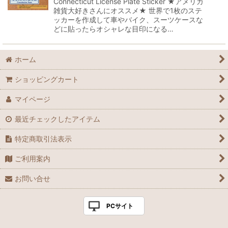
Connecticut License Plate Sticker ★アメリカ
雑貨大好きさんにオススメ★ 世界で1枚のステ
ッカーを作成して車やバイク、スーツケースな
どに貼ったらオシャレな目印になる…
ホーム
ショッピングカート
マイページ
最近チェックしたアイテム
特定商取引法表示
ご利用案内
お問い合せ
PCサイト