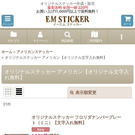
オリジナルステッカー作成・販売
最安送料 全国一律 220円
お買い上げ11,000円以上で送料無料！
メニュー
カート
カテゴリ
マイページ
商品検索
ご利用案内
ホーム
>
アメリカンステッカー
>
オリジナルステッカー アメリカン【オリジナル文字入れ無料】
オリジナルステッカー アメリカン【オリジナル文字入
れ無料】
表示順変更
閉じる
31
件
表示数
:
オリジナルステッカー フロリダナンバープレー
ト（ミニ）【文字入れ無料】
並び順
: