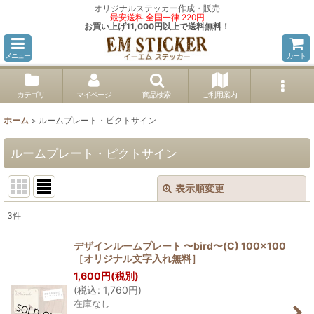
オリジナルステッカー作成・販売
最安送料 全国一律 220円
お買い上げ11,000円以上で送料無料！
メニュー
カート
カテゴリ
マイページ
商品検索
ご利用案内
ホーム
>
ルームプレート・ピクトサイン
ルームプレート・ピクトサイン
表示順変更
閉じる
3
件
サブカテゴリ
:
デザインルームプレート 〜bird〜(C) 100×100
［オリジナル文字入れ無料］
1,600
円
(税別)
表示数
:
(
税込
:
1,760
円
)
在庫なし