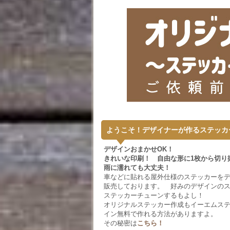
ようこそ！デザイナーが作るステッカ
デザインおまかせOK！
きれいな印刷！ 自由な形に1枚から切り
雨に濡れても大丈夫！
車などに貼れる屋外仕様のステッカーを
販売しております。 好みのデザインの
ステッカーチューンするもよし！
オリジナルステッカー作成もイーエムス
イン無料で作れる方法がありますよ。
その秘密は
こちら！