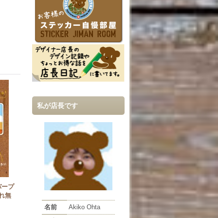
私が店長です
バープ
れ無
名前
Akiko Ohta