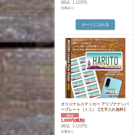
(
税込
:
1,122円
)
在庫あり
オリジナルステッカー アリゾナナンバ
ープレート（ミニ）【文字入れ無料】
1,020円
(税別)
(
税込
:
1,122円
)
在庫あり