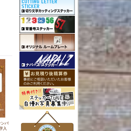
ナンバ
字入