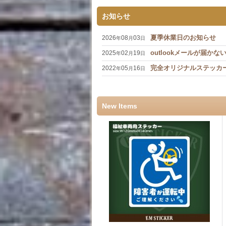
お知らせ
夏季休業日のお知らせ
2026
08
03
年
月
日
outlookメールが届か
2025
02
19
年
月
日
完全オリジナルステッカ
2022
05
16
年
月
日
New Items