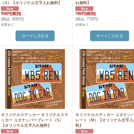
（S）【オリジナル文字入れ無料】
れ無料】
550円
(税別)
700円
(税別)
(
税込
:
605円
)
(
税込
:
770円
)
在庫あり
在庫あり
オリジナルステッカー オリジナルステ
オリジナルステッカー ユタナン
ッカー ユタナンバープレート（S）
レート（M）【オリジナル文字入
【オリジナル文字入れ無料】
料】