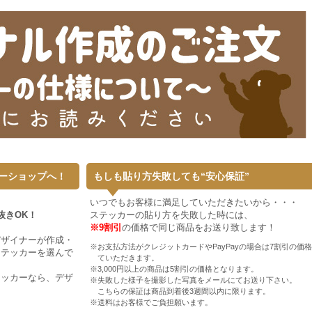
ーショップへ！
もしも貼り方失敗しても“安心保証”
いつでもお客様に満足していただきたいから・・・
抜きOK！
ステッカーの貼り方を失敗した時には、
※9割引
の価格で同じ商品をお送り致します！
デザイナーが作成・
※お支払方法がクレジットカードやPayPayの場合は7割引の価
ステッカーを選んで
ていただきます。
※3,000円以上の商品は5割引の価格となります。
テッカーなら、デザ
※失敗した様子を撮影した写真をメールにてお送り下さい。
こちらの保証は商品到着後3週間以内に限ります。
※送料はお客様でご負担願います。