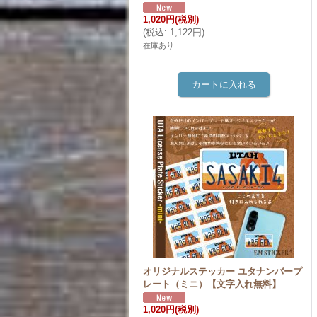
1,020円
(税別)
(
税込
:
1,122円
)
在庫あり
オリジナルステッカー ユタナンバープ
レート（ミニ）【文字入れ無料】
1,020円
(税別)