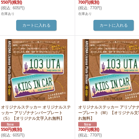
550円
(税別)
700円
(税別)
(
税込
:
605円
)
(
税込
:
770円
)
在庫あり
在庫あり
オリジナルステッカー オリジナルステ
オリジナルステッカー アリゾナ
ッカー アリゾナナンバープレート
ープレート（M）【オリジナル文
（S）【オリジナル文字入れ無料】
れ無料】
550円
(税別)
700円
(税別)
(
税込
:
605円
)
(
税込
:
770円
)