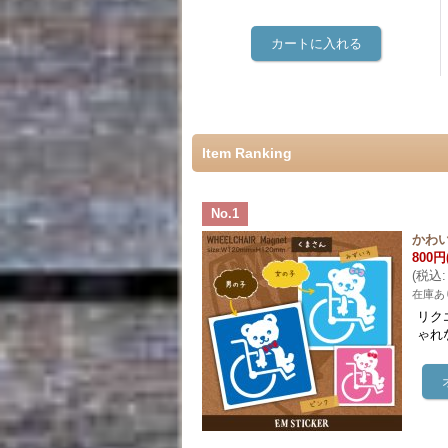
Item Ranking
No.1
かわ
800円
(
税込
:
在庫あ
リク
ゃれ