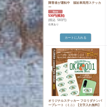
障害者が運転中 福祉車両用ステッカ
ー
530円
(税別)
(
税込
:
583円
)
在庫あり
オリジナルステッカー フロリダナンバ
ープレート（ミニ）【文字入れ無料】