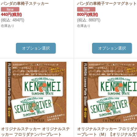
パンダの車椅子ステッカー
パンダの車椅子マークマグネット
440円
(税別)
800円
(税別)
(
税込
:
484円
)
(
税込
:
880円
)
在庫あり
在庫あり
オリジナルステッカー オリジナルステ
オリジナルステッカー フロリダ
ッカー フロリダナンバープレート
ープレート（M）【オリジナル文