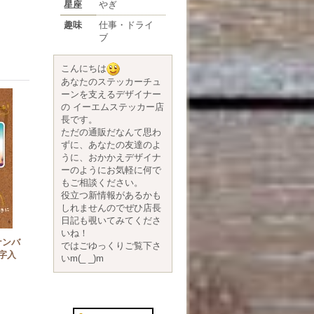
星座
やぎ
趣味
仕事・ドライ
ブ
こんにちは
あなたのステッカーチュ
ーンを支えるデザイナー
の イーエムステッカー店
長です。
ただの通販だなんて思わ
ずに、あなたの友達のよ
うに、おかかえデザイナ
ーのようにお気軽に何で
もご相談ください。
役立つ新情報があるかも
しれませんのでぜひ店長
日記も覗いてみてくださ
いね！
ナンバ
ではごゆっくりご覧下さ
字入
いm(_ _)m