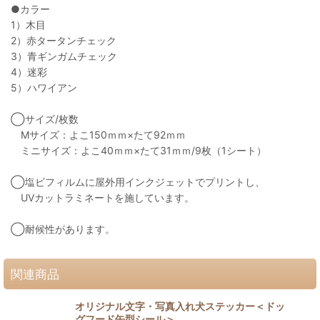
●カラー
1）木目
2）赤タータンチェック
3）青ギンガムチェック
4）迷彩
5）ハワイアン
◯サイズ/枚数
Mサイズ：よこ150ｍｍ×たて92ｍｍ
ミニサイズ：よこ40ｍｍ×たて31ｍｍ/9枚（1シート）
◯塩ビフィルムに屋外用インクジェットでプリントし、
UVカットラミネートを施しています。
◯耐候性があります。
関連商品
オリジナル文字・写真入れ犬ステッカー＜ドッ
グフード缶型シール＞