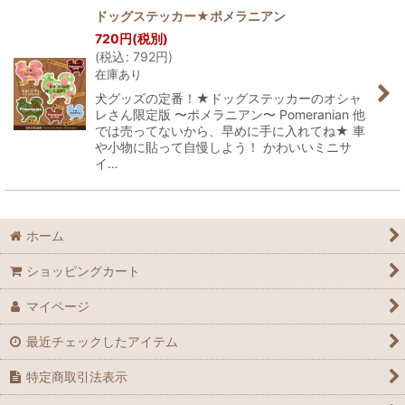
ドッグステッカー★ポメラニアン
720
円
(税別)
(
税込
:
792
円
)
在庫あり
犬グッズの定番！★ドッグステッカーのオシャ
レさん限定版 〜ポメラニアン〜 Pomeranian 他
では売ってないから、早めに手に入れてね★ 車
や小物に貼って自慢しよう！ かわいいミニサ
イ…
ホーム
ショッピングカート
マイページ
最近チェックしたアイテム
特定商取引法表示