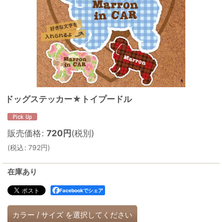
ドッグステッカー★トイプードル
販売価格
:
720
円
(税別)
(
税込
:
792
円
)
在庫あり
Facebookでシェア
カラー
/
サイズ
を選択してください