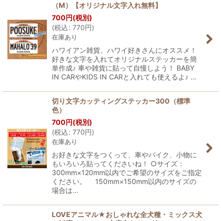
（M）【オリジナル文字入れ無料】
700
円
(税別)
(
税込
:
770
円
)
在庫あり
ハワイアン雑貨、ハワイ好きさんにオススメ！
好きな文字を入れてオリジナルステッカーを簡
単作成♪ 車や雑貨に貼って自慢しよう！ BABY
IN CARやKIDS IN CARと入れても使えるよ♪ …
切り文字カッティングステッカー300（標準
色）
700
円
(税別)
(
税込
:
770
円
)
在庫あり
お好きな文字をつくって、車やバイク、小物に
もいろいろ貼ってくださいね！ ○サイズ：
300mm×120mm以内でご希望のサイズをご指定
ください。 150mm×150mm以内のサイズの
場合は…
LOVEアニマル★おしゃれな全犬種・ミックス犬