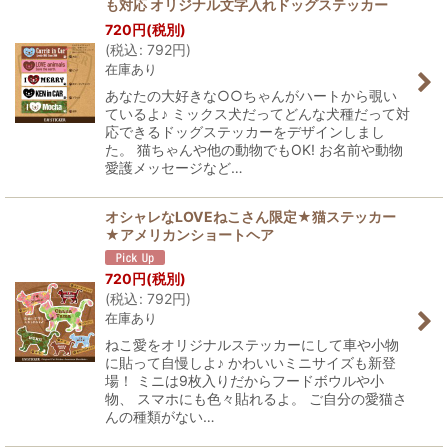
も対応 オリジナル文字入れドッグステッカー
720
円
(税別)
(
税込
:
792
円
)
在庫あり
あなたの大好きな○○ちゃんがハートから覗い
ているよ♪ ミックス犬だってどんな犬種だって対
応できるドッグステッカーをデザインしまし
た。 猫ちゃんや他の動物でもOK! お名前や動物
愛護メッセージなど…
オシャレなLOVEねこさん限定★猫ステッカー
★アメリカンショートヘア
720
円
(税別)
(
税込
:
792
円
)
在庫あり
ねこ愛をオリジナルステッカーにして車や小物
に貼って自慢しよ♪ かわいいミニサイズも新登
場！ ミニは9枚入りだからフードボウルや小
物、 スマホにも色々貼れるよ。 ご自分の愛猫さ
んの種類がない…