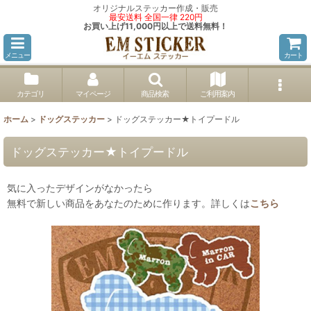
オリジナルステッカー作成・販売
最安送料 全国一律 220円
お買い上げ11,000円以上で送料無料！
メニュー
カート
カテゴリ
マイページ
商品検索
ご利用案内
ホーム
>
ドッグステッカー
>
ドッグステッカー★トイプードル
ドッグステッカー★トイプードル
気に入ったデザインがなかったら
無料で新しい商品をあなたのために作ります。詳しくは
こちら