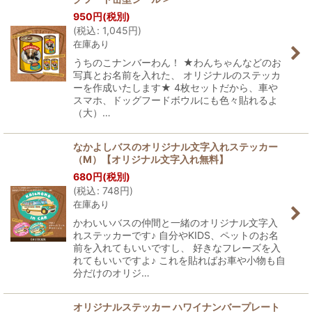
950
円
(税別)
(
税込
:
1,045
円
)
在庫あり
うちのこナンバーわん！ ★わんちゃんなどのお
写真とお名前を入れた、 オリジナルのステッカ
ーを作成いたします★ 4枚セットだから、車や
スマホ、ドッグフードボウルにも色々貼れるよ
（大）…
なかよしバスのオリジナル文字入れステッカー
（M）【オリジナル文字入れ無料】
680
円
(税別)
(
税込
:
748
円
)
在庫あり
かわいいバスの仲間と一緒のオリジナル文字入
れステッカーです♪ 自分やKIDS、ペットのお名
前を入れてもいいですし、 好きなフレーズを入
れてもいいですよ♪ これを貼ればお車や小物も自
分だけのオリジ…
オリジナルステッカー ハワイナンバープレート