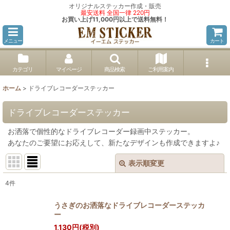
オリジナルステッカー作成・販売
最安送料 全国一律 220円
お買い上げ11,000円以上で送料無料！
メニュー
カート
カテゴリ
マイページ
商品検索
ご利用案内
ホーム
>
ドライブレコーダーステッカー
ドライブレコーダーステッカー
お洒落で個性的なドライブレコーダー録画中ステッカー。
あなたのご要望にお応えして、新たなデザインも作成できますよ♪
表示順変更
閉じる
4
件
表示数
:
うさぎのお洒落なドライブレコーダーステッカ
ー
並び順
:
1,130
円
(税別)