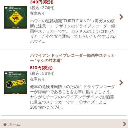
340
円
(税別)
(
税込
:
374
円
)
在庫あり
ハワイの道路標識“TURTLE XING”（海ガメの横
断に注意！） デザインのドライブレコーダー録
画中ステッカーです。 カメさんのようにゆった
りとした心で安全運転してもらいたいですよね♪
ハワイ…
ハワイアン ドライブレコーダー録画中ステッカ
ー “ヤシの並木道”
510
円
(税別)
(
税込
:
561
円
)
在庫あり
他車の危険運転防止のために ドライブレコーダ
ーが録画中であることをお車に貼りましょう。
ヤシがモチーフのハワイアンデザインでお洒落
に目立つステッカーです！ ○サイズ：よこ
200mm×たて74…
ホーム