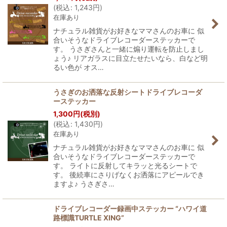
(
税込
:
1,243
円
)
在庫あり
絞り込む
ナチュラル雑貨がお好きなママさんのお車に 似
合いそうなドライブレコーダーステッカーで
す。 うさぎさんと一緒に煽り運転を防止しまし
ょう♪ リアガラスに目立たせたいなら、白など明
るい色が オス…
うさぎのお洒落な反射シートドライブレコーダ
ーステッカー
1,300
円
(税別)
(
税込
:
1,430
円
)
在庫あり
ナチュラル雑貨がお好きなママさんのお車に 似
合いそうなドライブレコーダーステッカーで
す。 ライトに反射してキラッと光るシートで
す。 後続車にさりげなくお洒落にアピールでき
ますよ♪ うさぎさ…
ドライブレコーダー録画中ステッカー “ハワイ道
路標識TURTLE XING”