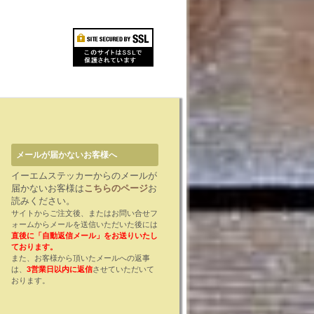
メールが届かないお客様へ
イーエムステッカーからのメールが
届かないお客様は
こちらのページ
お
読みください。
サイトからご注文後、またはお問い合せフ
ォームからメールを送信いただいた後には
直後に「自動返信メール」をお送りいたし
ております。
また、お客様から頂いたメールへの返事
は、
3営業日以内に返信
させていただいて
おります。