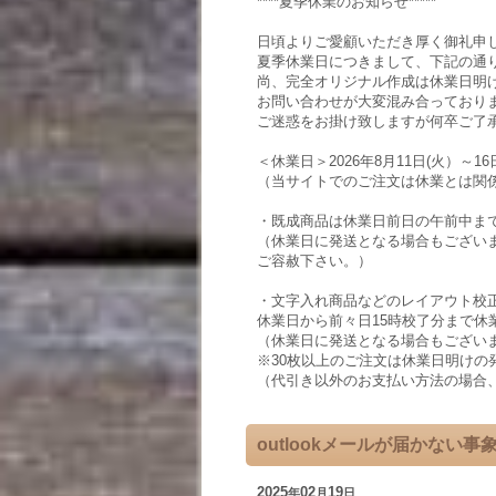
****夏季休業のお知らせ*****
日頃よりご愛顧いただき厚く御礼申
夏季休業日につきまして、下記の通
尚、完全オリジナル作成は休業日明
お問い合わせが大変混み合っており
ご迷惑をお掛け致しますが何卒ご了
＜休業日＞2026年8月11日(火）～1
（当サイトでのご注文は休業とは関
・既成商品は休業日前日の午前中ま
（休業日に発送となる場合もござい
ご容赦下さい。）
・文字入れ商品などのレイアウト校
休業日から前々日15時校了分まで休
（休業日に発送となる場合もござい
※30枚以上のご注文は休業日明けの
（代引き以外のお支払い方法の場合
outlookメールが届かない
2025
02
19
年
月
日