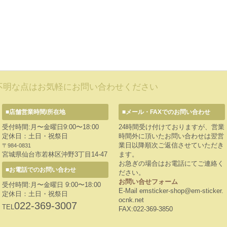
不明な点はお気軽にお問い合わせください
■店舗営業時間/所在地
■メール・FAXでのお問い合わせ
受付時間:月〜金曜日9:00〜18:00
24時間受け付けておりますが、営業
定休日：土日・祝祭日
時間外に頂いたお問い合わせは翌営
業日以降順次ご返信させていただき
〒984-0831
宮城県仙台市若林区沖野3丁目14-47
ます。
お急ぎの場合はお電話にてご連絡く
■お電話でのお問い合わせ
ださい。
お問い合せフォーム
受付時間:月〜金曜日 9:00〜18:00
E-Mail emsticker-shop@em-sticker.
定休日：土日・祝祭日
ocnk.net
022-369-3007
TEL
FAX:022-369-3850