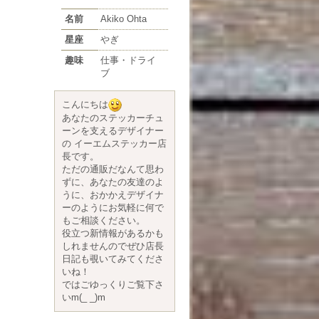
名前
Akiko Ohta
星座
やぎ
趣味
仕事・ドライ
ブ
こんにちは
あなたのステッカーチュ
ーンを支えるデザイナー
の イーエムステッカー店
長です。
ただの通販だなんて思わ
ずに、あなたの友達のよ
うに、おかかえデザイナ
ーのようにお気軽に何で
もご相談ください。
役立つ新情報があるかも
しれませんのでぜひ店長
日記も覗いてみてくださ
いね！
ではごゆっくりご覧下さ
いm(_ _)m