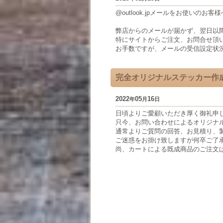
@outlook.jpメールをお使いのお客様
弊店からのメールが届かず、翌日以
特にサイトからご注文、お問合せ頂
お手数ですが、メールの受信設定状
完全オリジナルステッカー作
2022
05
16
年
月
日
日頃よりご愛顧いただき厚く御礼申
只今、お問い合わせによるオリジナ
通常よりご質問の回答、お見積り、
ご迷惑をお掛け致しますが何卒ご了
尚、カートによる既成商品のご注文