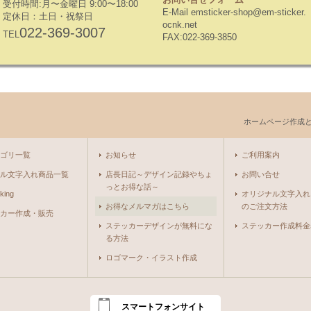
受付時間:月〜金曜日 9:00〜18:00
E-Mail emsticker-shop@em-sticker.
定休日：土日・祝祭日
ocnk.net
022-369-3007
TEL
FAX:022-369-3850
ホームページ作成
ゴリ一覧
お知らせ
ご利用案内
ル文字入れ商品一覧
店長日記～デザイン記録やちょ
お問い合せ
っとお得な話～
king
オリジナル文字入れ
お得なメルマガはこちら
のご注文方法
カー作成・販売
ステッカーデザインが無料にな
ステッカー作成料金
る方法
ロゴマーク・イラスト作成
スマートフォンサイト