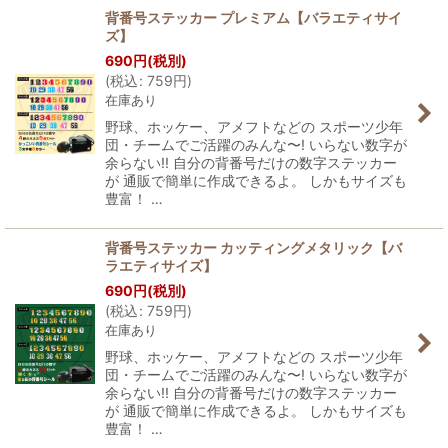
背番号ステッカー プレミアム【バラエティサイ
ズ】
並び順
:
690
円
(税別)
(
税込
:
759
円
)
在庫あり
絞り込む
野球、ホッケー、アメフトなどの スポーツ少年
団・チームでご活躍のみんな〜! いらない数字が
余らない!! 自分の背番号だけの数字ステッカー
が 通販で簡単に作成できるよ。 しかもサイズも
豊富！ …
背番号ステッカー カッティングメタリック【バ
ラエティサイズ】
690
円
(税別)
(
税込
:
759
円
)
在庫あり
野球、ホッケー、アメフトなどの スポーツ少年
団・チームでご活躍のみんな〜! いらない数字が
余らない!! 自分の背番号だけの数字ステッカー
が 通販で簡単に作成できるよ。 しかもサイズも
豊富！ …