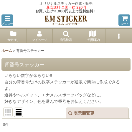
オリジナルステッカー作成・販売
最安送料 全国一律 220円
お買い上げ11,000円以上で送料無料！
メニュー
カート
カテゴリ
マイページ
商品検索
ご利用案内
ホーム
>
背番号ステッカー
背番号ステッカー
いらない数字が余らない!!
自分の背番号だけの数字ステッカーが通販で簡単に作成できる
よ。
道具やヘルメット、エナメルスポーツバッグなどに。
好きなデザイン、色を選んで番号をお伝えください。
表示順変更
閉じる
8
件
表示数
: