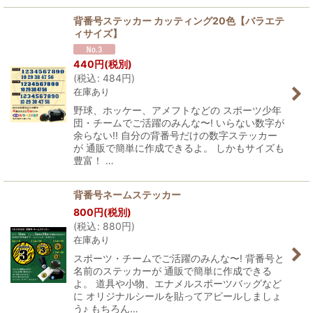
背番号ステッカー カッティング20色【バラエテ
ィサイズ】
440
円
(税別)
(
税込
:
484
円
)
在庫あり
野球、ホッケー、アメフトなどの スポーツ少年
団・チームでご活躍のみんな〜! いらない数字が
余らない!! 自分の背番号だけの数字ステッカー
が 通販で簡単に作成できるよ。 しかもサイズも
豊富！ …
背番号ネームステッカー
800
円
(税別)
(
税込
:
880
円
)
在庫あり
スポーツ・チームでご活躍のみんな〜! 背番号と
名前のステッカーが 通販で簡単に作成できる
よ。 道具や小物、エナメルスポーツバッグなど
に オリジナルシールを貼ってアピールしましょ
う♪ もちろん…