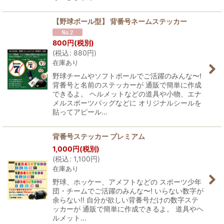
【野球ボール型】 背番号ネームステッカー
800
円
(税別)
(
税込
:
880
円
)
在庫あり
野球チームやソフトボールでご活躍のみんな〜!
背番号と名前のステッカーが 通販で簡単に作成
できるよ。 ヘルメットなどの道具や小物、エナ
メルスポーツバッグなどに オリジナルシールを
貼ってアピール…
背番号ステッカー プレミアム
1,000
円
(税別)
(
税込
:
1,100
円
)
在庫あり
野球、ホッケー、アメフトなどの スポーツ少年
団・チームでご活躍のみんな〜! いらない数字が
余らない!! 自分が欲しい背番号だけの数字ステ
ッカーが 通販で簡単に作成できるよ。 道具やヘ
ルメット…