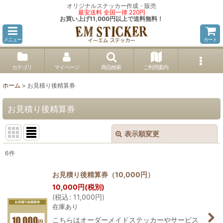
オリジナルステッカー作成・販売
最安送料 全国一律 220円
お買い上げ11,000円以上で送料無料！
メニュー
カート
カテゴリ
マイページ
商品検索
ご利用案内
ホーム
>
お見積り後精算券
お見積り後精算券
表示順変更
閉じる
6
件
表示数
:
お見積り後精算券（10,000円）
10,000
円
(税別)
並び順
:
(
税込
:
11,000
円
)
在庫あり
絞り込む
こちらはオーダーメイドステッカーやサービス