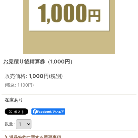
お見積り後精算券（1,000円）
販売価格
:
1,000
円
(税別)
(
税込
:
1,100
円
)
在庫あり
Facebookでシェア
数量
:
返品特約に関する重要事項