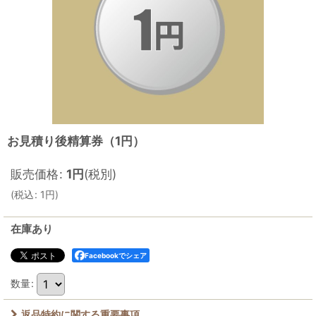
お見積り後精算券（1円）
販売価格
:
1
円
(税別)
(
税込
:
1
円
)
在庫あり
Facebookでシェア
数量
:
返品特約に関する重要事項