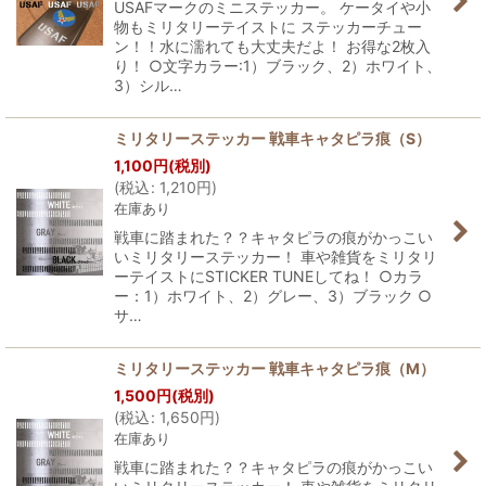
USAFマークのミニステッカー。 ケータイや小
物もミリタリーテイストに ステッカーチュー
ン！！水に濡れても大丈夫だよ！ お得な2枚入
り！ ○文字カラー:1）ブラック、2）ホワイト、
3）シル…
ミリタリーステッカー 戦車キャタピラ痕（S）
1,100
円
(税別)
(
税込
:
1,210
円
)
在庫あり
戦車に踏まれた？？キャタピラの痕がかっこい
いミリタリーステッカー！ 車や雑貨をミリタリ
ーテイストにSTICKER TUNEしてね！ ○カラ
ー：1）ホワイト、2）グレー、3）ブラック ○
サ…
ミリタリーステッカー 戦車キャタピラ痕（M）
1,500
円
(税別)
(
税込
:
1,650
円
)
在庫あり
戦車に踏まれた？？キャタピラの痕がかっこい