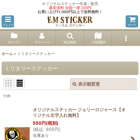
オリジナルステッカー作成・販売
最安送料 全国一律 220円
お買い上げ11,000円以上で送料無料！
メニュー
カート
カテゴリ
マイページ
商品検索
ご利用案内
ホーム
>
ミリタリーステッカー
ミリタリーステッカー
表示順変更
閉じる
11
件
サブカテゴリ
:
オリジナルステッカー ジョリーロジャース【オ
リジナル文字入れ無料】
550
円
(税別)
表示数
:
(
税込
:
605
円
)
在庫あり