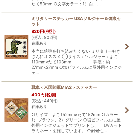
たて50mm ○文字カラー：1）白、…
ミリタリーステッカー USAソルジャー＆弾痕セ
ット
820
円
(税別)
(
税込
:
902
円
)
在庫あり
本当に銃弾を打ち込みたくない ミリタリー好き
さんにオススメ ◯サイズ：ソルジャー：よこ
110mm×たて103mm 弾痕：約
27mm×27mm ○塩ビフィルムに屋外用インクジ
ェ…
戦車＜米国陸軍MIA2＞ステッカー
400
円
(税別)
(
税込
:
440
円
)
在庫あり
○サイズ：よこ152mm×たて152mm ○カラー：
1）ブラウン、2）グリーン ○塩ビフィルムに屋
外用インクジェットでプリントし、 UVカット
ラミネートを施しています。 ○耐候性…