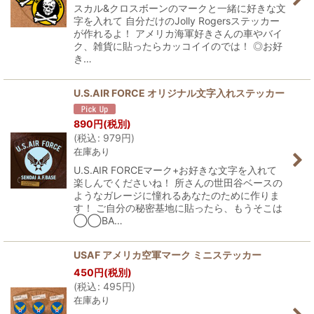
並び順
:
スカル&クロスボーンのマークと一緒に好きな文
字を入れて 自分だけのJolly Rogersステッカー
が作れるよ！ アメリカ海軍好きさんの車やバイ
絞り込む
ク、雑貨に貼ったらカッコイイのでは！ ◎お好
き…
U.S.AIR FORCE オリジナル文字入れステッカー
890
円
(税別)
(
税込
:
979
円
)
在庫あり
U.S.AIR FORCEマーク+お好きな文字を入れて
楽しんでくださいね！ 所さんの世田谷ベースの
ようなガレージに憧れるあなたのために作りま
す！ ご自分の秘密基地に貼ったら、もうそこは
◯◯BA…
USAF アメリカ空軍マーク ミニステッカー
450
円
(税別)
(
税込
:
495
円
)
在庫あり