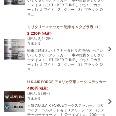
いミリタリーステッカー！ 車や雑貨をミリタリ
ーテイストにSTICKER TUNEしてね！ ○カラ
ー：1）ホワイト、2）グレー、3）ブラック ○
サ…
ミリタリーステッカー 戦車キャタピラ痕（L）
2,220
円
(税別)
(
税込
:
2,442
円
)
在庫あり
戦車に踏まれた？？キャタピラの痕がかっこい
いミリタリーステッカー！ 車や雑貨をミリタリ
ーテイストにSTICKER TUNEしてね！ ○カラ
ー：1）ホワイト、2）グレー、3）ブラック ○
サ…
U.S.AIR FORCE アメリカ空軍マーク ステッカー
490
円
(税別)
(
税込
:
539
円
)
在庫あり
人気のU.S.AIR FORCEマークステッカー。 車や
バイク、ヘルメットもミリタリーテイストに ス
テッカーチューン！！ ○サイズ：よこ200mm×