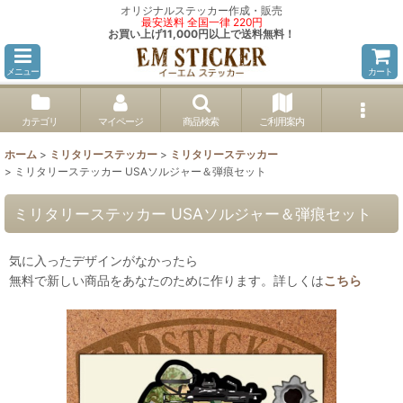
オリジナルステッカー作成・販売
最安送料 全国一律 220円
お買い上げ11,000円以上で送料無料！
メニュー
カート
カテゴリ
マイページ
商品検索
ご利用案内
ホーム
>
ミリタリーステッカー
>
ミリタリーステッカー
>
ミリタリーステッカー USAソルジャー＆弾痕セット
ミリタリーステッカー USAソルジャー＆弾痕セット
気に入ったデザインがなかったら
無料で新しい商品をあなたのために作ります。詳しくは
こちら