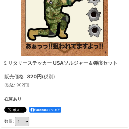
ミリタリーステッカー USAソルジャー＆弾痕セット
販売価格
:
820
円
(税別)
(
税込
:
902
円
)
在庫あり
Facebookでシェア
数量
: