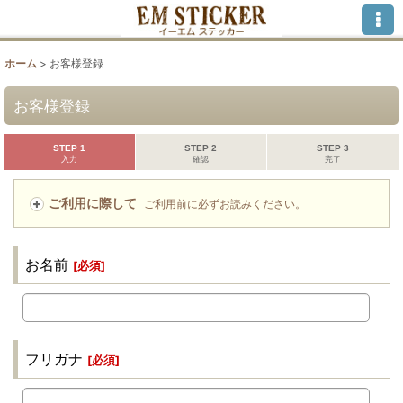
ホーム
>
お客様登録
お客様登録
STEP 1
STEP 2
STEP 3
入力
確認
完了
ご利用に際して
ご利用前に必ずお読みください。
お名前
[
必須
]
フリガナ
[
必須
]