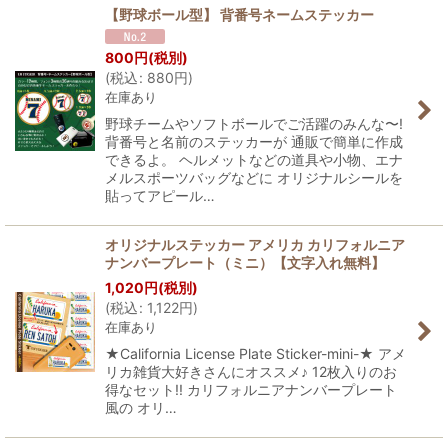
【野球ボール型】 背番号ネームステッカー
800
円
(税別)
(
税込
:
880
円
)
在庫あり
野球チームやソフトボールでご活躍のみんな〜!
背番号と名前のステッカーが 通販で簡単に作成
できるよ。 ヘルメットなどの道具や小物、エナ
メルスポーツバッグなどに オリジナルシールを
貼ってアピール…
オリジナルステッカー アメリカ カリフォルニア
ナンバープレート（ミニ）【文字入れ無料】
1,020
円
(税別)
(
税込
:
1,122
円
)
在庫あり
★California License Plate Sticker-mini-★ アメ
リカ雑貨大好きさんにオススメ♪ 12枚入りのお
得なセット!! カリフォルニアナンバープレート
風の オリ…