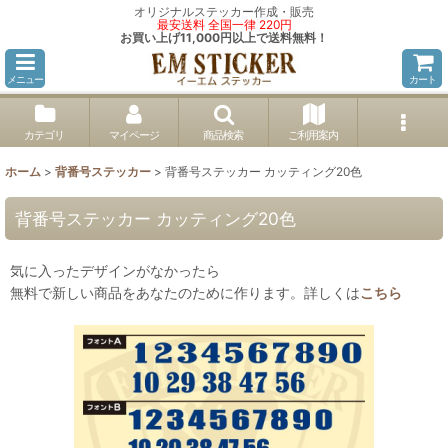
オリジナルステッカー作成・販売
最安送料 全国一律 220円
お買い上げ11,000円以上で送料無料！
メニュー
カート
カテゴリ
マイページ
商品検索
ご利用案内
ホーム
>
背番号ステッカー
>
背番号ステッカー カッティング20色
背番号ステッカー カッティング20色
気に入ったデザインがなかったら
無料で新しい商品をあなたのために作ります。詳しくは
こちら