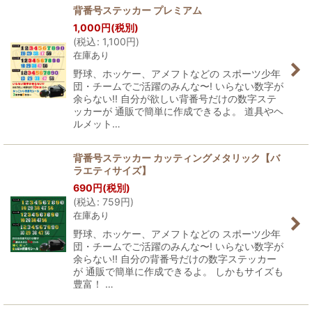
背番号ステッカー プレミアム
1,000
円
(税別)
(
税込
:
1,100
円
)
在庫あり
野球、ホッケー、アメフトなどの スポーツ少年
団・チームでご活躍のみんな〜! いらない数字が
余らない!! 自分が欲しい背番号だけの数字ステ
ッカーが 通販で簡単に作成できるよ。 道具やヘ
ルメット…
背番号ステッカー カッティングメタリック【バ
ラエティサイズ】
690
円
(税別)
(
税込
:
759
円
)
在庫あり
野球、ホッケー、アメフトなどの スポーツ少年
団・チームでご活躍のみんな〜! いらない数字が
余らない!! 自分の背番号だけの数字ステッカー
が 通販で簡単に作成できるよ。 しかもサイズも
豊富！ …