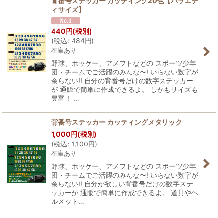
背番号ステッカー カッティング20色【バラエテ
ィサイズ】
440
円
(税別)
(
税込
:
484
円
)
在庫あり
野球、ホッケー、アメフトなどの スポーツ少年
団・チームでご活躍のみんな〜! いらない数字が
余らない!! 自分の背番号だけの数字ステッカー
が 通販で簡単に作成できるよ。 しかもサイズも
豊富！ …
背番号ステッカー カッティングメタリック
1,000
円
(税別)
(
税込
:
1,100
円
)
在庫あり
野球、ホッケー、アメフトなどの スポーツ少年
団・チームでご活躍のみんな〜! いらない数字が
余らない!! 自分が欲しい背番号だけの数字ステ
ッカーが 通販で簡単に作成できるよ。 道具やヘ
ルメット…