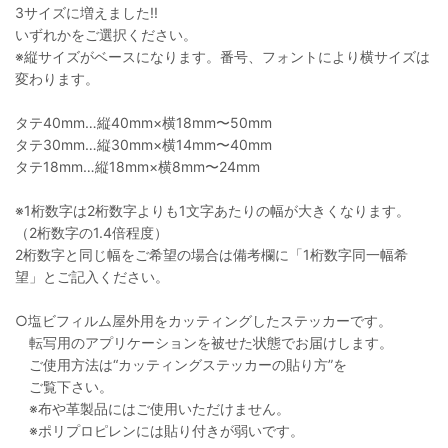
3サイズに増えました!!
いずれかをご選択ください。
※縦サイズがベースになります。番号、フォントにより横サイズは
変わります。
タテ40mm…縦40mm×横18mm〜50mm
タテ30mm…縦30mm×横14mm〜40mm
タテ18mm…縦18mm×横8mm〜24mm
※1桁数字は2桁数字よりも1文字あたりの幅が大きくなります。
（2桁数字の1.4倍程度）
2桁数字と同じ幅をご希望の場合は備考欄に「1桁数字同一幅希
望」とご記入ください。
○塩ビフィルム屋外用をカッティングしたステッカーです。
転写用のアプリケーションを被せた状態でお届けします。
ご使用方法は“カッティングステッカーの貼り方”を
ご覧下さい。
※布や革製品にはご使用いただけません。
※ポリプロピレンには貼り付きが弱いです。