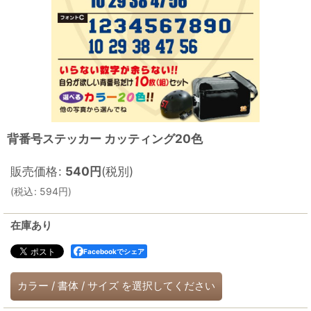
背番号ステッカー カッティング20色
販売価格
:
540
円
(税別)
(
税込
:
594
円
)
在庫あり
Facebookでシェア
カラー
/
書体
/
サイズ
を選択してください