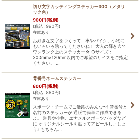
切り文字カッティングステッカー300（メタリ
ック色）
900
円
(税別)
(
税込
:
990
円
)
在庫あり
お好きな文字をつくって、車やバイク、小物に
もいろいろ貼ってくださいね！ 大人の輝き☆で
ワンランク上のステッカー☆ ○サイズ：
300mm×120mm以内でご希望のサイズをご指定
ください。 …
背番号ネームステッカー
800
円
(税別)
(
税込
:
880
円
)
在庫あり
スポーツ・チームでご活躍のみんな〜! 背番号と
名前のステッカーが 通販で簡単に作成できる
よ。 道具や小物、エナメルスポーツバッグなど
に オリジナルシールを貼ってアピールしましょ
う♪ もちろん…