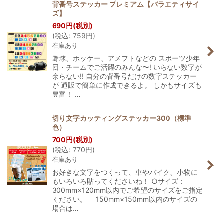
背番号ステッカー プレミアム【バラエティサイ
ズ】
690
円
(税別)
(
税込
:
759
円
)
在庫あり
野球、ホッケー、アメフトなどの スポーツ少年
団・チームでご活躍のみんな〜! いらない数字が
余らない!! 自分の背番号だけの数字ステッカー
が 通販で簡単に作成できるよ。 しかもサイズも
豊富！ …
切り文字カッティングステッカー300（標準
色）
700
円
(税別)
(
税込
:
770
円
)
在庫あり
お好きな文字をつくって、車やバイク、小物に
もいろいろ貼ってくださいね！ ○サイズ：
300mm×120mm以内でご希望のサイズをご指定
ください。 150mm×150mm以内のサイズの
場合は…