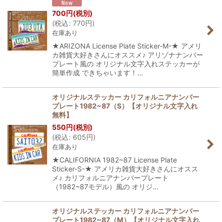
700
円
(税別)
(
税込
:
770
円
)
在庫あり
★ARIZONA License Plate Sticker-M-★ アメリ
カ雑貨大好きさんにオススメ♪ アリゾナナンバー
プレート風の オリジナル文字入れステッカーが
簡単作成 できちゃいます！…
オリジナルステッカー カリフォルニアナンバー
プレート1982~87（S）【オリジナル文字入れ
無料】
550
円
(税別)
(
税込
:
605
円
)
在庫あり
★CALIFORNIA 1982~87 License Plate
Sticker-S-★ アメリカ雑貨大好きさんにオスス
メ♪ カリフォルニアナンバープレート
（1982~87モデル）風の オリジ…
オリジナルステッカー カリフォルニアナンバー
プレート1982~87（M）【オリジナル文字入れ