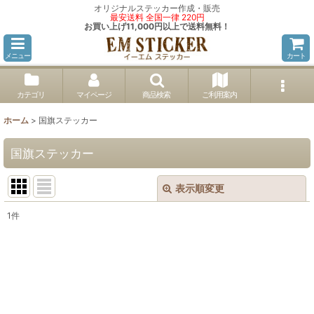
オリジナルステッカー作成・販売
最安送料 全国一律 220円
お買い上げ11,000円以上で送料無料！
メニュー
カート
カテゴリ
マイページ
商品検索
ご利用案内
ホーム
>
国旗ステッカー
国旗ステッカー
表示順変更
閉じる
1
件
表示数
:
並び順
:
絞り込む