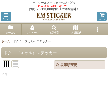
オリジナルステッカー作成・販売
最安送料 全国一律 220円
お買い上げ11,000円以上で送料無料！
メニュー
カート
カテゴリ
マイページ
商品検索
ご利用案内
ホーム
>
ドクロ（スカル）ステッカー
ドクロ（スカル）ステッカー
表示順変更
閉じる
9
件
サブカテゴリ
:
表示数
: