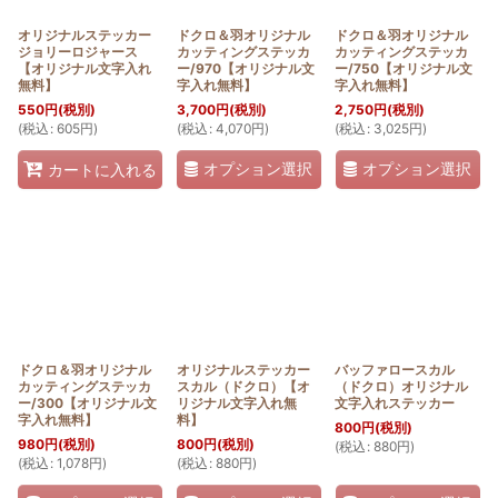
並び順
:
オリジナルステッカー
ドクロ＆羽オリジナル
ドクロ＆羽オリジナル
ジョリーロジャース
カッティングステッカ
カッティングステッカ
【オリジナル文字入れ
ー/970【オリジナル文
ー/750【オリジナル文
絞り込む
無料】
字入れ無料】
字入れ無料】
550
円
(税別)
3,700
円
(税別)
2,750
円
(税別)
(
税込
:
605
円
)
(
税込
:
4,070
円
)
(
税込
:
3,025
円
)
オプション選択
オプション選択
カートに入れる
ドクロ＆羽オリジナル
オリジナルステッカー
バッファロースカル
カッティングステッカ
スカル（ドクロ）【オ
（ドクロ）オリジナル
ー/300【オリジナル文
リジナル文字入れ無
文字入れステッカー
字入れ無料】
料】
800
円
(税別)
980
円
(税別)
800
円
(税別)
(
税込
:
880
円
)
(
税込
:
1,078
円
)
(
税込
:
880
円
)