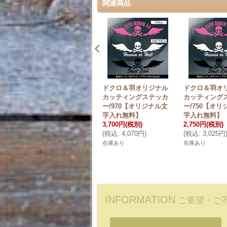
関連商品
ドクロ＆羽オリジナル
ドクロ＆羽オ
カッティングステッカ
カッティング
ー/970【オリジナル文
ー/750【オリ
字入れ無料】
字入れ無料】
3,700円
(税別)
2,750円
(税別)
(
税込
:
4,070円
)
(
税込
:
3,025円
在庫あり
在庫あり
INFORMATION
ご要望・ご