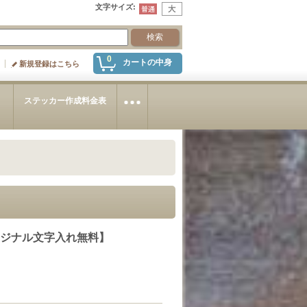
文字サイズ
:
0
カートの中身
新規登録はこちら
～
ステッカー作成料金表
リジナル文字入れ無料】