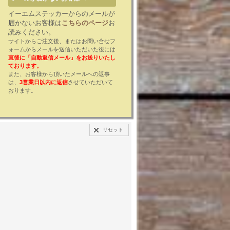
イーエムステッカーからのメールが
届かないお客様は
こちらのページ
お
読みください。
サイトからご注文後、またはお問い合せフ
ォームからメールを送信いただいた後には
直後に「自動返信メール」をお送りいたし
ております。
また、お客様から頂いたメールへの返事
は、
3営業日以内に返信
させていただいて
おります。
リセット