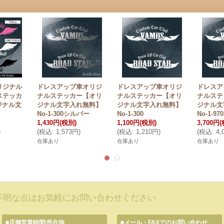
リジナル
ドレスアップ車オリジ
ドレスアップ車オリジ
ドレスア
ステッカ
ナルステッカー【オリ
ナルステッカー【オリ
ナルステ
ジナル文
ジナル文字入れ無料】
ジナル文字入れ無料】
ジナル文
No-1-300シルバー
No-1-300
No-1-970
1,430円
(税別)
1,100円
(税別)
3,700円
(
)
(
税込
:
1,573円
)
(
税込
:
1,210円
)
(
税込
:
4,
在庫あり
在庫あり
在庫あり
不明な点はお気軽にお問い合わせください
■店舗営業時間/所在地
■メール・FAXでのお問い合わせ