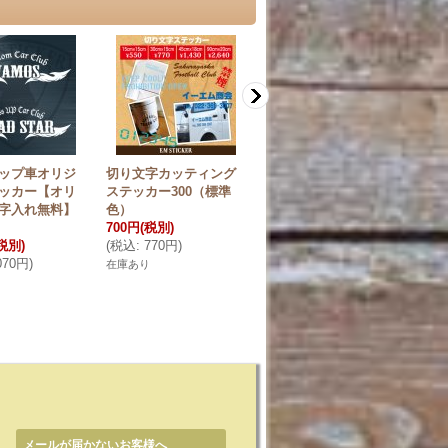
ップ車オリジ
切り文字カッティング
切り文字カッティング
オ
ッカー【オリ
ステッカー300（標準
ステッカー900（標準
射
字入れ無料】
色）
色）【宅急便発送の
ル
700円
(税別)
み】
1,
税別)
(
税込
:
770円
)
2,400円
(税別)
(
税
070円
)
(
税込
:
2,640円
)
在庫あり
在庫
在庫あり
メールが届かないお客様へ