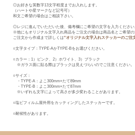
◎お好きな英数字13文字程度までお入れします。
（ハートや星マークなど記号可）
和文ご希望の場合はご相談下さい。
◎レジに進んでいただいた後、備考欄にご希望の文字を入力ください
※他にもオリジナル文字入れ商品をご注文の場合は商品名とご希望の
ご注文から作成まで詳しくは
“オリジナル文字入れステッカーのご注
○文字タイプ：TYPE-AかTYPE-Bをお選びください。
○カラー：1）ピンク、2）ホワイト、3）ブラック
※ガラス面に貼る際はブラックは見えづらいのでご注意ください。
○サイズ：
・TYPE-A：よこ300mm×たて89mm
・TYPE-B：よこ300mm×たて87mm
※いずれも文字によって高さが多少変わることがあります。
○塩ビフィルム屋外用をカッティングしたステッカーです。
○耐候性があります。