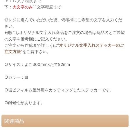
上：17文字程度まで
下：
大文字のみ
11文字程度まで
◎レジに進んでいただいた後、備考欄にご希望の文字を入力くだ
さい。
※他にもオリジナル文字入れ商品をご注文の場合は商品名とご希望
の文字を備考欄にご記入ください。
ご注文から作成まで詳しくは
“オリジナル文字入れステッカーのご
注文方法”
をご覧下さい。
○サイズ：よこ300mm×たて92mm
○カラー：白
○塩ビフィルム屋外用をカッティングしたステッカーです。
○耐候性があります。
関連商品