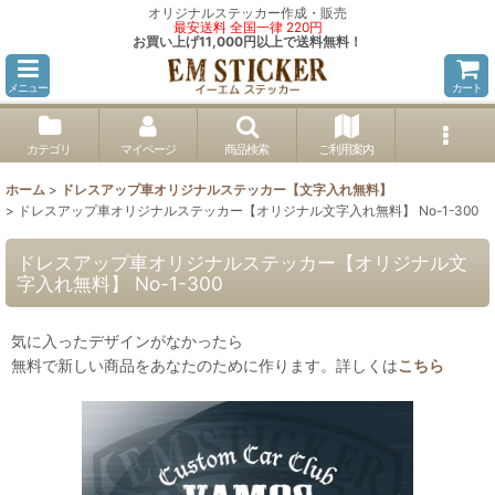
オリジナルステッカー作成・販売
最安送料 全国一律 220円
お買い上げ11,000円以上で送料無料！
メニュー
カート
カテゴリ
マイページ
商品検索
ご利用案内
ホーム
>
ドレスアップ車オリジナルステッカー【文字入れ無料】
>
ドレスアップ車オリジナルステッカー【オリジナル文字入れ無料】 No-1-300
ドレスアップ車オリジナルステッカー【オリジナル文
字入れ無料】 No-1-300
気に入ったデザインがなかったら
無料で新しい商品をあなたのために作ります。詳しくは
こちら