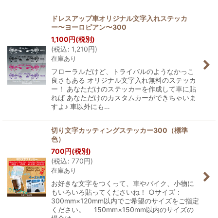
ドレスアップ車オリジナル文字入れステッカ
ー〜ヨーロピアン〜300
1,100
円
(税別)
(
税込
:
1,210
円
)
在庫あり
フローラルだけど、トライバルのようなかっこ
良さもある オリジナル文字入れ無料のステッカ
ー！ あなただけのステッカーを作成して車に貼
れば あなただけのカスタムカーができちゃいま
すよ♪ 車以外にも…
切り文字カッティングステッカー300（標準
色）
700
円
(税別)
(
税込
:
770
円
)
在庫あり
お好きな文字をつくって、車やバイク、小物に
もいろいろ貼ってくださいね！ ○サイズ：
300mm×120mm以内でご希望のサイズをご指定
ください。 150mm×150mm以内のサイズの