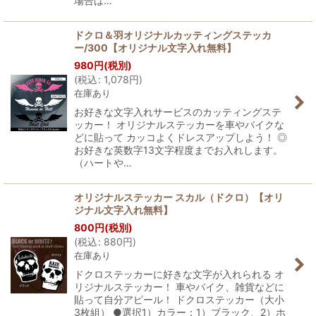
場合は…
ドクロ＆羽オリジナルカッティングステッカ
ー/300【オリジナル文字入れ無料】
980
円
(税別)
(
税込
:
1,078
円
)
在庫あり
お好きな文字入れサービスのカッティングステ
ッカー！ オリジナルステッカーを車やバイクな
どに貼って カッコよくドレスアップしよう！ ◎
お好きな英数字13文字程度までお入れします。
（ハートや…
オリジナルステッカー スカル（ドクロ）【オリ
ジナル文字入れ無料】
800
円
(税別)
(
税込
:
880
円
)
在庫あり
ドクロステッカーに好きな文字が入れられる オ
リジナルステッカー！ 車やバイク、雑貨などに
貼って自分アピール！ ドクロステッカー（大小
3枚組） ●選択1）カラー：1）ブラック、2）ホ