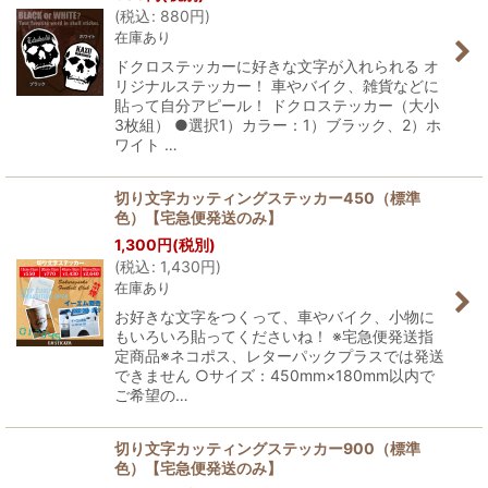
(
税込
:
880
円
)
在庫あり
ドクロステッカーに好きな文字が入れられる オ
リジナルステッカー！ 車やバイク、雑貨などに
貼って自分アピール！ ドクロステッカー（大小
3枚組） ●選択1）カラー：1）ブラック、2）ホ
ワイト …
切り文字カッティングステッカー450（標準
色）【宅急便発送のみ】
1,300
円
(税別)
(
税込
:
1,430
円
)
在庫あり
お好きな文字をつくって、車やバイク、小物に
もいろいろ貼ってくださいね！ ※宅急便発送指
定商品※ネコポス、レターパックプラスでは発送
できません ○サイズ：450mm×180mm以内で
ご希望の…
切り文字カッティングステッカー900（標準
色）【宅急便発送のみ】