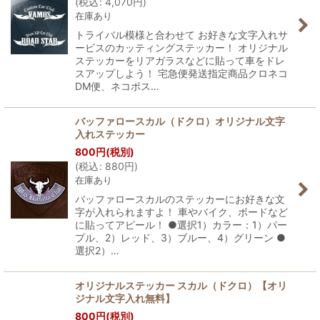
(
税込
:
4,070
円
)
在庫あり
トライバル模様と合わせて お好きな文字入れサ
ービスのカッティングステッカー！ オリジナル
ステッカーをリアガラスなどに貼って車をドレ
スアップしよう！ 宅急便発送指定商品クロネコ
DM便、ネコポス…
バッファロースカル（ドクロ）オリジナル文字
入れステッカー
800
円
(税別)
(
税込
:
880
円
)
在庫あり
バッファロースカルのステッカーにお好きな文
字が入れられますよ！ 車やバイク、ボードなど
に貼ってアピール！ ●選択1）カラー：1）パー
プル、2）レッド、3）ブルー、4）グリーン ●
選択2）…
オリジナルステッカー スカル（ドクロ）【オリ
ジナル文字入れ無料】
800
円
(税別)