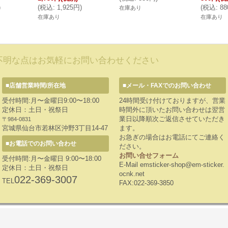
)
(
税込
:
1,925円
)
(
税込
:
8
在庫あり
在庫あり
在庫あり
不明な点はお気軽にお問い合わせください
■店舗営業時間/所在地
■メール・FAXでのお問い合わせ
受付時間:月〜金曜日9:00〜18:00
24時間受け付けておりますが、営業
定休日：土日・祝祭日
時間外に頂いたお問い合わせは翌営
業日以降順次ご返信させていただき
〒984-0831
宮城県仙台市若林区沖野3丁目14-47
ます。
お急ぎの場合はお電話にてご連絡く
■お電話でのお問い合わせ
ださい。
お問い合せフォーム
受付時間:月〜金曜日 9:00〜18:00
E-Mail emsticker-shop@em-sticker.
定休日：土日・祝祭日
ocnk.net
022-369-3007
TEL
FAX:022-369-3850