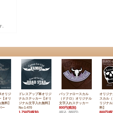
す。
車オリジ
ドレスアップ車オリジ
バッファロースカル
オリジナ
ー【オリ
ナルステッカー【オリ
（ドクロ）オリジナル
スカル（
れ無料】
ジナル文字入れ無料】
文字入れステッカー
リジナル
ルバー
No-1-470
800円
(税別)
料】
1,750円
(税別)
(
税込
:
880円
)
800円
(税