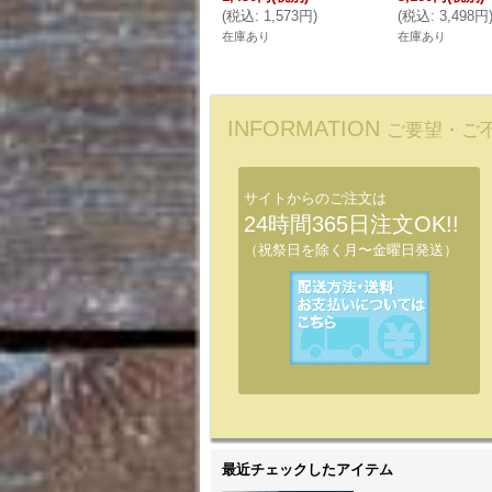
(
税込
:
1,573円
)
(
税込
:
3,498円
在庫あり
在庫あり
INFORMATION
ご要望・ご
サイトからのご注文は
24時間365日注文OK!!
（祝祭日を除く月〜金曜日発送）
最近チェックしたアイテム