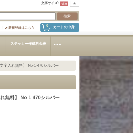
文字サイズ
:
0
カートの中身
新規登録はこちら
～
ステッカー作成料金表
入れ無料】 No-1-470シルバー
料】 No-1-470シルバー