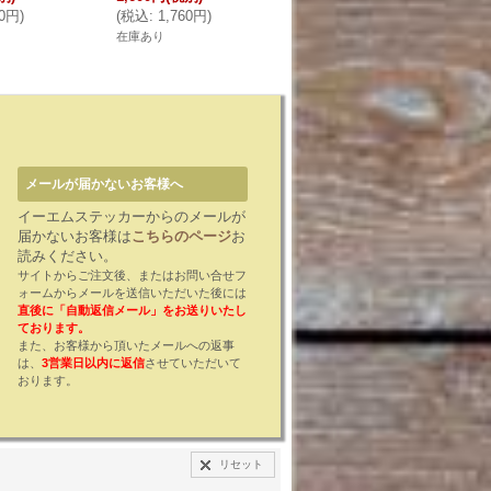
80円
)
(
税込
:
1,760円
)
在庫あり
メールが届かないお客様へ
イーエムステッカーからのメールが
届かないお客様は
こちらのページ
お
読みください。
サイトからご注文後、またはお問い合せフ
ォームからメールを送信いただいた後には
直後に「自動返信メール」をお送りいたし
ております。
また、お客様から頂いたメールへの返事
は、
3営業日以内に返信
させていただいて
おります。
リセット