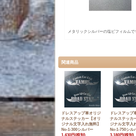
メタリックシルバーの塩ビフィルムで
関連商品
ドレスアップ車オリジ
ドレスアップ
ナルステッカー【オリ
ナルステッカ
ジナル文字入れ無料】
ジナル文字入
No-1-300シルバー
No-1-750シ
1,430円
(税別)
3,180円
(税別)