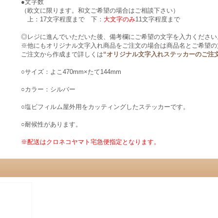
●文字数
（欧文に限ります。和文ご希望の場合はご相談下さい）
上：17文字程度まで 下：
大文字のみ
11文字程度まで
◎レジに進んでいただいた後、備考欄にご希望の文字を入力ください
※他にもオリジナル文字入れ商品をご注文の場合は商品名とご希望の
ご注文から作成まで詳しくは
“オリジナル文字入れステッカーのご注
○サイズ：よこ470mm×たて144mm
○カラー：シルバー
○塩ビフィルム屋外用をカッティングしたステッカーです。
○耐候性があります。
※配送はクロネコヤマト宅急便指定となります。