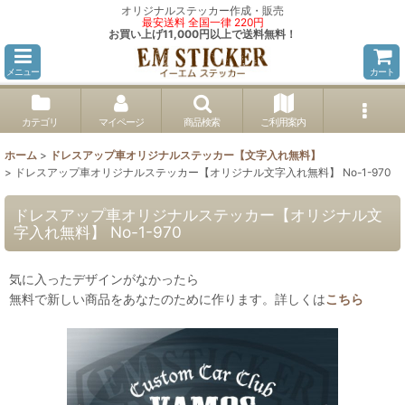
オリジナルステッカー作成・販売
最安送料 全国一律 220円
お買い上げ11,000円以上で送料無料！
メニュー
カート
カテゴリ
マイページ
商品検索
ご利用案内
ホーム
>
ドレスアップ車オリジナルステッカー【文字入れ無料】
>
ドレスアップ車オリジナルステッカー【オリジナル文字入れ無料】 No-1-970
ドレスアップ車オリジナルステッカー【オリジナル文
字入れ無料】 No-1-970
気に入ったデザインがなかったら
無料で新しい商品をあなたのために作ります。詳しくは
こちら