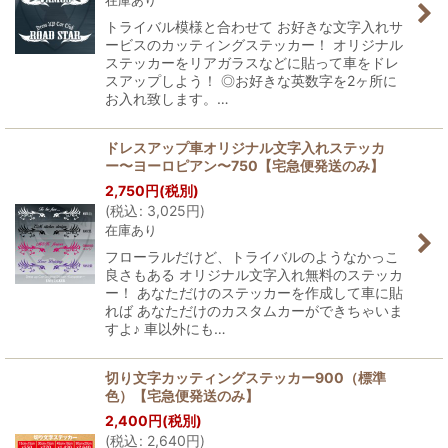
在庫あり
トライバル模様と合わせて お好きな文字入れサ
ービスのカッティングステッカー！ オリジナル
ステッカーをリアガラスなどに貼って車をドレ
スアップしよう！ ◎お好きな英数字を2ヶ所に
お入れ致します。…
ドレスアップ車オリジナル文字入れステッカ
ー〜ヨーロピアン〜750【宅急便発送のみ】
2,750
円
(税別)
(
税込
:
3,025
円
)
在庫あり
フローラルだけど、トライバルのようなかっこ
良さもある オリジナル文字入れ無料のステッカ
ー！ あなただけのステッカーを作成して車に貼
れば あなただけのカスタムカーができちゃいま
すよ♪ 車以外にも…
切り文字カッティングステッカー900（標準
色）【宅急便発送のみ】
2,400
円
(税別)
(
税込
:
2,640
円
)