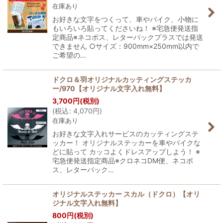
在庫あり
お好きな文字をつくって、車やバイク、小物に
もいろいろ貼ってくださいね！ ※宅急便発送指
定商品※ネコポス、レターパックプラスでは発送
できません ○サイズ：900mm×250mm以内で
ご希望の…
ドクロ＆羽オリジナルカッティングステッカ
ー/970【オリジナル文字入れ無料】
3,700
円
(税別)
(
税込
:
4,070
円
)
在庫あり
お好きな文字入れサービスのカッティングステ
ッカー！ オリジナルステッカーを車やバイクな
どに貼って カッコよくドレスアップしよう！ ※
宅急便発送指定商品※クロネコDM便、ネコポ
ス、レターパック…
オリジナルステッカー スカル（ドクロ）【オリ
ジナル文字入れ無料】
800
円
(税別)