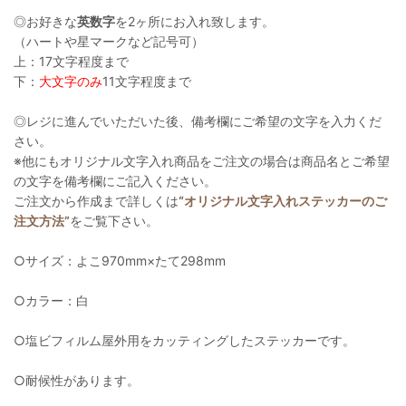
◎お好きな
英数字
を2ヶ所にお入れ致します。
（ハートや星マークなど記号可）
上：17文字程度まで
下：
大文字のみ
11文字程度まで
◎レジに進んでいただいた後、備考欄にご希望の文字を入力くだ
さい。
※他にもオリジナル文字入れ商品をご注文の場合は商品名とご希望
の文字を備考欄にご記入ください。
ご注文から作成まで詳しくは
“オリジナル文字入れステッカーのご
注文方法”
をご覧下さい。
○サイズ：よこ970mm×たて298mm
○カラー：白
○塩ビフィルム屋外用をカッティングしたステッカーです。
○耐候性があります。