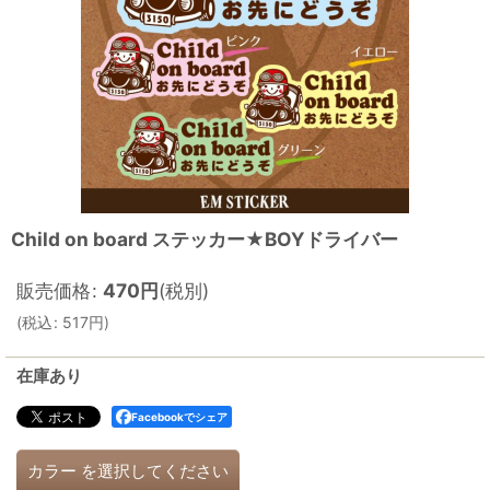
Child on board ステッカー★BOYドライバー
販売価格
:
470
円
(税別)
(
税込
:
517
円
)
在庫あり
Facebookでシェア
カラー
を選択してください