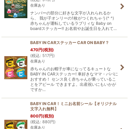
在庫あり
ナンバーの部分に好きな文字が入れられるか
ら、 我が子オンリーの1枚がつくれちゃう(^ ^)
赤ちゃんが運転しているラブリィな Baby on
boardステッカー!! お名前やお誕生日を入れて…
BABY IN CARステッカー CAR ON BABY？
470
円
(税別)
(
税込
:
517
円
)
在庫あり
赤ちゃんのお帽子が車になってるキュートな
BABY IN CARステッカー! 車好きなママ・パパに
おすすめ！ センス良く赤ちゃんが乗っているこ
とをアピール できますよ。出産祝いにもいかが
ですか…
BABY IN CAR！ミニお名前シール【オリジナル
文字入れ無料】
800
円
(税別)
(
税込
:
880
円
)
在庫あり