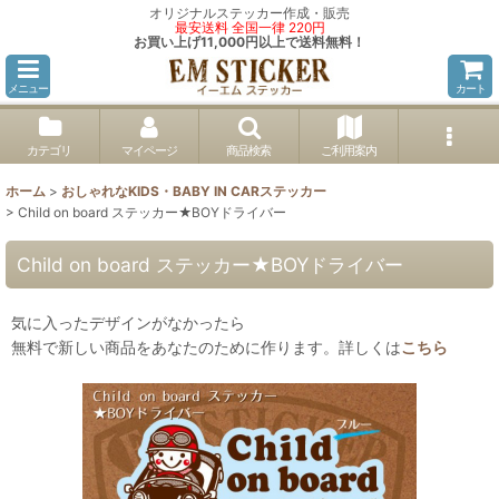
オリジナルステッカー作成・販売
最安送料 全国一律 220円
お買い上げ11,000円以上で送料無料！
メニュー
カート
カテゴリ
マイページ
商品検索
ご利用案内
ホーム
>
おしゃれなKIDS・BABY IN CARステッカー
>
Child on board ステッカー★BOYドライバー
Child on board ステッカー★BOYドライバー
気に入ったデザインがなかったら
無料で新しい商品をあなたのために作ります。詳しくは
こちら