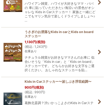
ハワイアン雑貨、ハワイが大好きなママ・パパ
の 車に貼っていただきたい海沿いの景色がオシ
ャレな Kids in Carステッカー！ 家族と一緒にど
こでもマリン気分で楽しくドライブしましょ〜♪
…
うさぎのお洒落なKids in carとKids on board
ステッカー
1,130
円
(税別)
(
税込
:
1,243
円
)
在庫あり
ナチュラル雑貨がお好きなママさんのお車に 似
合いそうな「Kids in car」と「Kids on board」
ステッカーです。 どちらかお好きな文字をご選
択ください。 おしゃれなステッカーを貼…
Kids in Carステッカー〜波しぶき浮世絵調〜
900
円
(税別)
(
税込
:
990
円
)
在庫あり
葛飾北斎調？渋いかっこよさのKids in Carステ