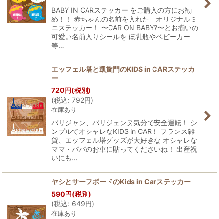
BABY IN CARステッカー をご購入の方にお勧
め！！ 赤ちゃんの名前を入れた オリジナルミ
ニステッカー！ 〜CAR ON BABY?〜とお揃いの
可愛い名前入りシールを ほ乳瓶やベビーカー
等…
エッフェル塔と凱旋門のKIDS in CARステッカ
ー
720
円
(税別)
(
税込
:
792
円
)
在庫あり
パリジャン、パリジェンヌ気分で安全運転！ シ
ンプルでオシャレなKIDS in CAR！ フランス雑
貨、エッフェル塔グッズが大好きな オシャレな
ママ・パパのお車に貼ってくださいね！ 出産祝
いにも…
ヤシとサーフボードのKids in Carステッカー
590
円
(税別)
(
税込
:
649
円
)
在庫あり