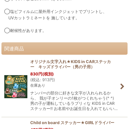
◯塩ビフィルムに屋外用インクジェットでプリントし、
UVカットラミネートを 施しています。
◯耐候性があります。
関連商品
オリジナル文字入れ★KIDS in CARステッカ
ー キッズドライバー（男の子用）
830
円
(税別)
(
税込
:
913
円
)
在庫あり
ナンバーの部分に好きな文字が入れられるか
ら、 我が子オンリーの1枚がつくれちゃう(^ ^)
男の子が運転しているラブリィな KIDS in CAR
ステッカー!! お名前やお誕生日を入れてもいい…
Child on board ステッカー★GIRLドライバー