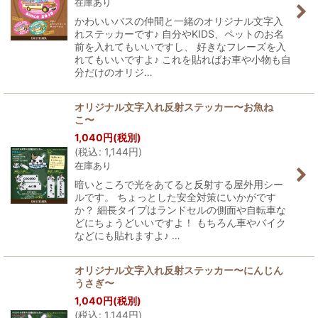
在庫あり
かわいいバスの仲間と一緒のオリジナル文字入
れステッカーです♪ 自分やKIDS、ペットのお名
前を入れてもいいですし、 好きなフレーズを入
れてもいいですよ♪ これを貼ればお車や小物も自
分だけのオリジ…
オリジナル文字入れ反射ステッカー〜お魚ね
こ〜
1,040
円
(税別)
(
税込
:
1,144
円
)
在庫あり
暗いところで光をあてると反射する屋外用シー
ルです。 ちょっとした安全対策にいかがです
か？ 細長タイプはランドセルの側面や自転車な
どにちょうどいいですよ！ もちろん車やバイク
などにも貼れますよ♪ …
オリジナル文字入れ反射ステッカー〜にんじん
うさぎ〜
1,040
円
(税別)
(
税込
:
1,144
円
)