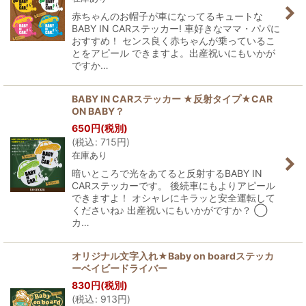
赤ちゃんのお帽子が車になってるキュートな
BABY IN CARステッカー! 車好きなママ・パパに
おすすめ！ センス良く赤ちゃんが乗っているこ
とをアピール できますよ。出産祝いにもいかが
ですか…
BABY IN CARステッカー ★反射タイプ★CAR
ON BABY？
650
円
(税別)
(
税込
:
715
円
)
在庫あり
暗いところで光をあてると反射するBABY IN
CARステッカーです。 後続車にもよりアピール
できますよ！ オシャレにキラッと安全運転して
くださいね♪ 出産祝いにもいかがですか？ ◯
カ…
オリジナル文字入れ★Baby on boardステッカ
ーベイビードライバー
830
円
(税別)
(
税込
:
913
円
)