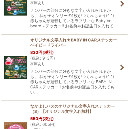
在庫あり
ナンバーの部分に好きな文字が入れられるか
ら、 我が子オンリーの1枚がつくれちゃう(^ ^)
赤ちゃんが運転しているラブリィな Baby on
boardステッカー!! お名前やお誕生日を入れて…
オリジナル文字入れ★BABY IN CARステッカー
ベイビードライバー
830
円
(税別)
(
税込
:
913
円
)
在庫あり
ナンバーの部分に好きな文字が入れられるか
ら、 我が子オンリーの1枚がつくれちゃう(^ ^)
赤ちゃんが運転しているラブリィな BABY IN
CARステッカー!! お名前やお誕生日を入れても
い…
なかよしバスのオリジナル文字入れステッカー
（S）【オリジナル文字入れ無料】
550
円
(税別)
(
税込
:
605
円
)