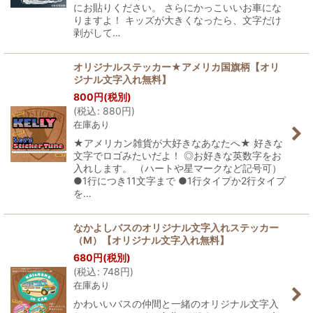
にお貼りください。 さらにかっこいいお車にな
りますよ！ キッズが大きくなったら、文字だけ
剥がして…
オリジナルステッカー★アメリカ国旗柄【オリ
ジナル文字入れ無料】
800
円
(税別)
(
税込
:
880
円
)
在庫あり
★アメリカン雑貨が大好きなあなたへ★ 好きな
文字でロゴみたいだよ！ ◎お好きな英数字をお
入れします。 （ハートや星マークなど記号可）
●1行につき11文字まで ●1行タイプか2行タイプ
を…
なかよしバスのオリジナル文字入れステッカー
（M）【オリジナル文字入れ無料】
680
円
(税別)
(
税込
:
748
円
)
在庫あり
かわいいバスの仲間と一緒のオリジナル文字入