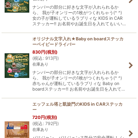
ナンバーの部分に好きな文字が入れられるか
ら、 我が子オンリーの1枚がつくれちゃう(^ ^)
女の子が運転しているラブリィな KIDS in CAR
ステッカー!! お名前やお誕生日を入れてもいい…
オリジナル文字入れ★Baby on boardステッカ
ーベイビードライバー
830
円
(税別)
(
税込
:
913
円
)
在庫あり
ナンバーの部分に好きな文字が入れられるか
ら、 我が子オンリーの1枚がつくれちゃう(^ ^)
赤ちゃんが運転しているラブリィな Baby on
boardステッカー!! お名前やお誕生日を入れて…
エッフェル塔と凱旋門のKIDS in CARステッカ
ー
720
円
(税別)
(
税込
:
792
円
)
在庫あり
パリジャン、パリジェンヌ気分で安全運転！ シ