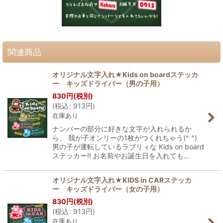
関連商品
オリジナル文字入れ★Kids on boardステッカ
ー キッズドライバー（男の子用）
830
円
(税別)
(
税込
:
913
円
)
在庫あり
ナンバーの部分に好きな文字が入れられるか
ら、 我が子オンリーの1枚がつくれちゃう(^ ^)
男の子が運転しているラブリィな Kids on board
ステッカー!! お名前やお誕生日を入れても…
オリジナル文字入れ★KIDS in CARステッカ
ー キッズドライバー（女の子用）
830
円
(税別)
(
税込
:
913
円
)
在庫あり