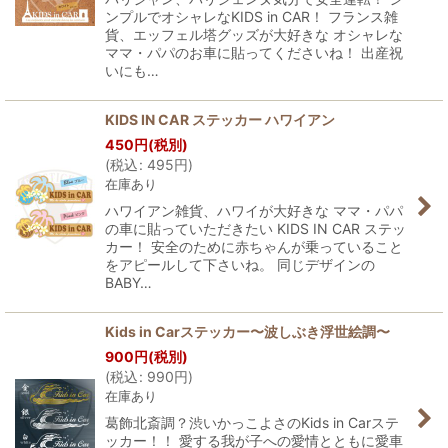
ンプルでオシャレなKIDS in CAR！ フランス雑
貨、エッフェル塔グッズが大好きな オシャレな
ママ・パパのお車に貼ってくださいね！ 出産祝
いにも…
KIDS IN CAR ステッカー ハワイアン
450
円
(税別)
(
税込
:
495
円
)
在庫あり
ハワイアン雑貨、ハワイが大好きな ママ・パパ
の車に貼っていただきたい KIDS IN CAR ステッ
カー！ 安全のために赤ちゃんが乗っていること
をアピールして下さいね。 同じデザインの
BABY…
Kids in Carステッカー〜波しぶき浮世絵調〜
900
円
(税別)
(
税込
:
990
円
)
在庫あり
葛飾北斎調？渋いかっこよさのKids in Carステ
ッカー！！ 愛する我が子への愛情とともに愛車