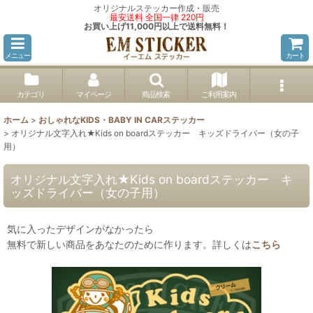
オリジナルステッカー作成・販売
最安送料 全国一律 220円
お買い上げ11,000円以上で送料無料！
メニュー
カート
カテゴリ
マイページ
商品検索
ご利用案内
ホーム
>
おしゃれなKIDS・BABY IN CARステッカー
>
オリジナル文字入れ★Kids on boardステッカー キッズドライバー（女の子
用）
オリジナル文字入れ★Kids on boardステッカー キ
ッズドライバー（女の子用）
気に入ったデザインがなかったら
無料で新しい商品をあなたのために作ります。詳しくは
こちら