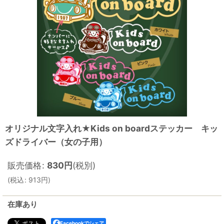
オリジナル文字入れ★Kids on boardステッカー キッ
ズドライバー（女の子用）
販売価格
:
830
円
(税別)
(
税込
:
913
円
)
在庫あり
Facebookでシェア