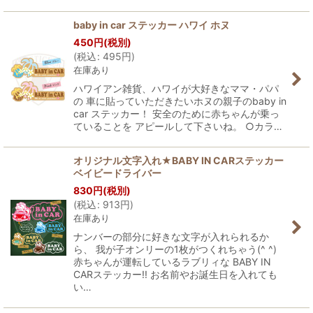
baby in car ステッカー ハワイ ホヌ
450
円
(税別)
(
税込
:
495
円
)
在庫あり
ハワイアン雑貨、ハワイが大好きなママ・パパ
の 車に貼っていただきたいホヌの親子のbaby in
car ステッカー！ 安全のために赤ちゃんが乗っ
ていることを アピールして下さいね。 ○カラ…
オリジナル文字入れ★BABY IN CARステッカー
ベイビードライバー
830
円
(税別)
(
税込
:
913
円
)
在庫あり
ナンバーの部分に好きな文字が入れられるか
ら、 我が子オンリーの1枚がつくれちゃう(^ ^)
赤ちゃんが運転しているラブリィな BABY IN
CARステッカー!! お名前やお誕生日を入れても
い…