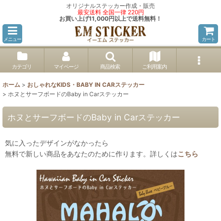
オリジナルステッカー作成・販売
最安送料 全国一律 220円
お買い上げ11,000円以上で送料無料！
メニュー
カート
カテゴリ
マイページ
商品検索
ご利用案内
ホーム
>
おしゃれなKIDS・BABY IN CARステッカー
>
ホヌとサーフボードのBaby in Carステッカー
ホヌとサーフボードのBaby in Carステッカー
気に入ったデザインがなかったら
無料で新しい商品をあなたのために作ります。詳しくは
こちら