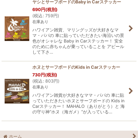
ヤシとサーフボードのBaby in Carステッカー
690
円
(税別)
(
税込
:
759
円
)
在庫あり
ハワイアン雑貨、マリングッズが大好きなマ
マ・パパの 車に貼っていただきたい海沿いの景
色がオシャレな Baby in Carステッカー！ 安全
のために赤ちゃんが乗っていることを アピール
して下さ…
ホヌとサーフボードのKids in Carステッカー
730
円
(税別)
(
税込
:
803
円
)
在庫あり
ハワイアン雑貨が大好きなママ・パパの 車に貼
っていただきたいホヌとサーフボードの Kids in
Carステッカー！ MAHALO（ありがとう）と 海
の守り神“ホヌ（海ガメ）”が入っている…
ホーム