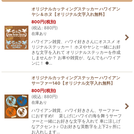
オリジナルカッティングステッカー ハワイアン
ヤシ＆ホヌ【オリジナル文字入れ無料】
800
円
(税別)
(
税込
:
880
円
)
在庫あり
ハワイアン雑貨、ハワイ好きさんにオススメ オ
リジナルステッカー！ ホヌやヤシと一緒にお好
きな文字を入れて オリジナルステッカーを作成
しませんか？ お車や雑貨が、なんでもハワイア
ンに！ ●…
オリジナルカッティングステッカー ハワイアン
サーファー140【オリジナル文字入れ無料】
800
円
(税別)
(
税込
:
880
円
)
在庫あり
ハワイアン雑貨、ハワイ好きさん、サーファー
におすすめ! 楽しげにハワイの海を舞うサーフ
ァーと一緒にお好きな文字を入れて 車に涼しげ
なアクセント♪ ◎お好きな英数字を上下2ヶ所に
お入れします…