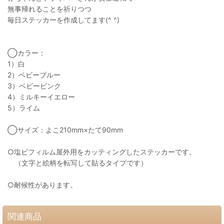
無事帰れることを祈りつつ
毎日ステッカーを作成してます(^ ^)
◯カラー：
1）白
2）ベビーブルー
3）ベビーピンク
4）ミルキーイエロー
5）ライム
◯サイズ：よこ210mm×たて90mm
○塩ビフィルム屋外用をカッティングしたステッカーです。
（文字と絵柄を転写して貼るタイプです）
○耐候性があります。
関連商品