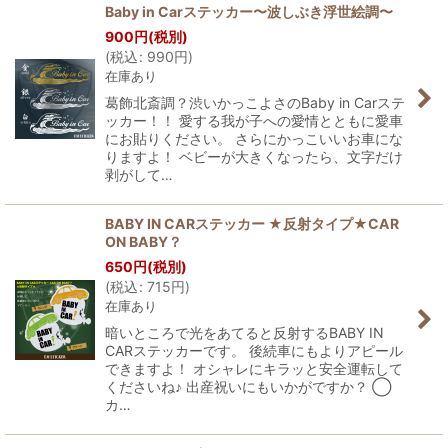
Baby in Carステッカー〜波しぶき浮世絵調〜
900
円
(税別)
(
税込
:
990
円
)
在庫あり
葛飾北斎調？渋いかっこよさのBaby in Carステ
ッカー！！ 愛する我が子への愛情とともに愛車
にお貼りください。 さらにかっこいいお車にな
りますよ！ ベビーが大きくなったら、文字だけ
剥がして…
BABY IN CARステッカー ★反射タイプ★CAR
ON BABY？
650
円
(税別)
(
税込
:
715
円
)
在庫あり
暗いところで光をあてると反射するBABY IN
CARステッカーです。 後続車にもよりアピール
できますよ！ オシャレにキラッと安全運転して
くださいね♪ 出産祝いにもいかがですか？ ◯
カ…