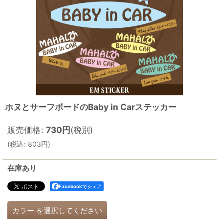
ホヌとサーフボードのBaby in Carステッカー
販売価格
:
730
円
(税別)
(
税込
:
803
円
)
在庫あり
Facebookでシェア
カラー
を選択してください