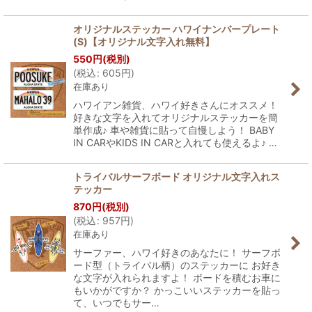
オリジナルステッカー ハワイナンバープレート
(S)【オリジナル文字入れ無料】
550
円
(税別)
(
税込
:
605
円
)
在庫あり
ハワイアン雑貨、ハワイ好きさんにオススメ！
好きな文字を入れてオリジナルステッカーを簡
単作成♪ 車や雑貨に貼って自慢しよう！ BABY
IN CARやKIDS IN CARと入れても使えるよ♪ …
トライバルサーフボード オリジナル文字入れス
テッカー
870
円
(税別)
(
税込
:
957
円
)
在庫あり
サーファー、ハワイ好きのあなたに！ サーフボ
ード型（トライバル柄）のステッカーに お好き
な文字が入れられますよ！ ボードを積むお車に
もいかがですか？ かっこいいステッカーを貼っ
て、いつでもサー…