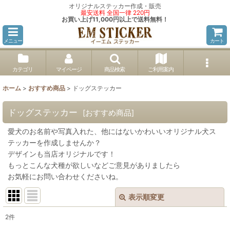
オリジナルステッカー作成・販売
最安送料 全国一律 220円
お買い上げ11,000円以上で送料無料！
メニュー
カート
カテゴリ
マイページ
商品検索
ご利用案内
ホーム
>
おすすめ商品
>
ドッグステッカー
ドッグステッカー
[
おすすめ商品
]
愛犬のお名前や写真入れた、他にはないかわいいオリジナル犬ス
テッカーを作成しませんか？
デザインも当店オリジナルです！
もっとこんな犬種が欲しいなどご意見がありましたら
お気軽にお問い合わせくださいね。
表示順変更
閉じる
2
件
表示数
: