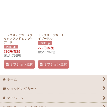
並び順
:
絞り込む
ドッグステッカー★ダ
ドッグステッカー★ト
ックスフンド ロングヘ
イプードル
アード
720
円
(税別)
720
円
(税別)
(
税込
:
792
円
)
(
税込
:
792
円
)
オプション選択
オプション選択
ホーム
ショッピングカート
マイページ