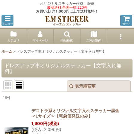
オリジナルステッカー作成・販売
最安送料 全国一律 220円
お買い上げ11,000円以上で送料無料！
メニュー
カート
カテゴリ
マイページ
商品検索
ご利用案内
ホーム
>
ドレスアップ車オリジナルステッカー【文字入れ無料】
ドレスアップ車オリジナルステッカー【文字入れ無
料】
表示順変更
閉じる
16
件
表示数
:
デコトラ系オリジナル文字入れステッカー黒金
＜Lサイズ＞【宅急便発送のみ】
並び順
:
1,900
円
(税別)
(
税込
:
2,090
円
)