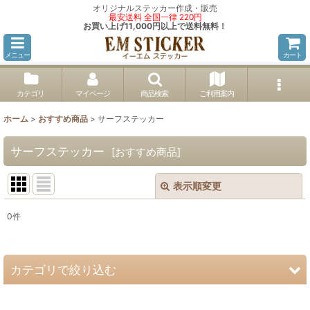
オリジナルステッカー作成・販売
最安送料 全国一律 220円
お買い上げ11,000円以上で送料無料！
メニュー
カート
カテゴリ
マイページ
商品検索
ご利用案内
ホーム
>
おすすめ商品
>
サーフステッカー
サーフステッカー
[
おすすめ商品
]
表示順変更
閉じる
0
件
サブカテゴリ
:
カテゴリで絞り込む
表示数
:
サーフステッカー (全商品)