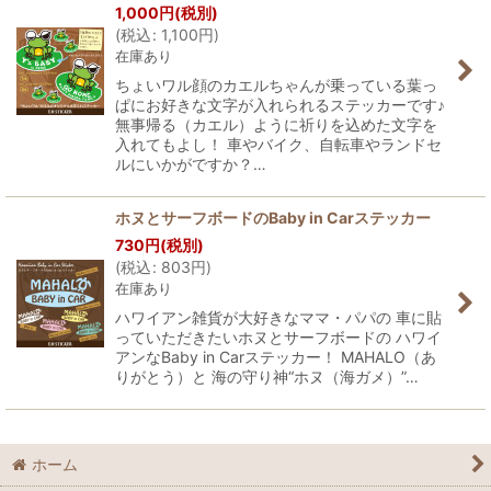
1,000
円
(税別)
(
税込
:
1,100
円
)
在庫あり
ちょいワル顔のカエルちゃんが乗っている葉っ
ぱにお好きな文字が入れられるステッカーです♪
無事帰る（カエル）ように祈りを込めた文字を
入れてもよし！ 車やバイク、自転車やランドセ
ルにいかがですか？…
ホヌとサーフボードのBaby in Carステッカー
730
円
(税別)
(
税込
:
803
円
)
在庫あり
ハワイアン雑貨が大好きなママ・パパの 車に貼
っていただきたいホヌとサーフボードの ハワイ
アンなBaby in Carステッカー！ MAHALO（あ
りがとう）と 海の守り神“ホヌ（海ガメ）”…
ホーム