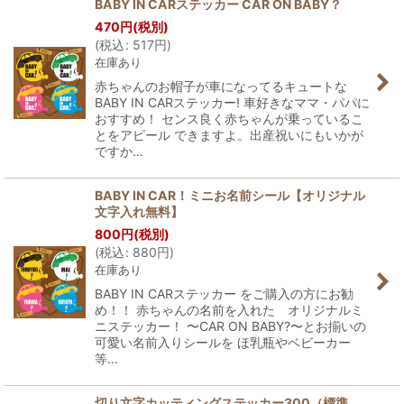
BABY IN CARステッカー CAR ON BABY？
470
円
(税別)
(
税込
:
517
円
)
在庫あり
赤ちゃんのお帽子が車になってるキュートな
BABY IN CARステッカー! 車好きなママ・パパに
おすすめ！ センス良く赤ちゃんが乗っているこ
とをアピール できますよ。出産祝いにもいかが
ですか…
BABY IN CAR！ミニお名前シール【オリジナル
文字入れ無料】
800
円
(税別)
(
税込
:
880
円
)
在庫あり
BABY IN CARステッカー をご購入の方にお勧
め！！ 赤ちゃんの名前を入れた オリジナルミ
ニステッカー！ 〜CAR ON BABY?〜とお揃いの
可愛い名前入りシールを ほ乳瓶やベビーカー
等…
切り文字カッティングステッカー300（標準