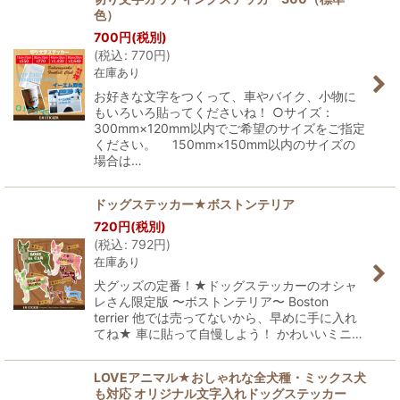
色）
700
円
(税別)
(
税込
:
770
円
)
在庫あり
お好きな文字をつくって、車やバイク、小物に
もいろいろ貼ってくださいね！ ○サイズ：
300mm×120mm以内でご希望のサイズをご指定
ください。 150mm×150mm以内のサイズの
場合は…
ドッグステッカー★ボストンテリア
720
円
(税別)
(
税込
:
792
円
)
在庫あり
犬グッズの定番！★ドッグステッカーのオシャ
レさん限定版 〜ボストンテリア〜 Boston
terrier 他では売ってないから、早めに手に入れ
てね★ 車に貼って自慢しよう！ かわいいミニ…
LOVEアニマル★おしゃれな全犬種・ミックス犬
も対応 オリジナル文字入れドッグステッカー