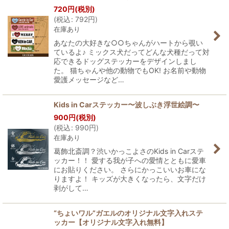
720
円
(税別)
(
税込
:
792
円
)
在庫あり
あなたの大好きな○○ちゃんがハートから覗い
ているよ♪ ミックス犬だってどんな犬種だって対
応できるドッグステッカーをデザインしまし
た。 猫ちゃんや他の動物でもOK! お名前や動物
愛護メッセージなど…
Kids in Carステッカー〜波しぶき浮世絵調〜
900
円
(税別)
(
税込
:
990
円
)
在庫あり
葛飾北斎調？渋いかっこよさのKids in Carステ
ッカー！！ 愛する我が子への愛情とともに愛車
にお貼りください。 さらにかっこいいお車にな
りますよ！ キッズが大きくなったら、文字だけ
剥がして…
“ちょいワル”ガエルのオリジナル文字入れステ
ッカー【オリジナル文字入れ無料】