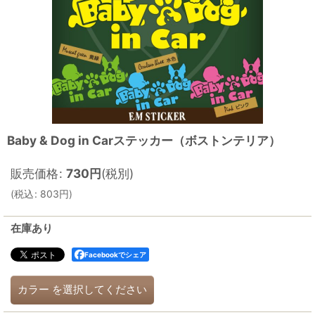
Baby & Dog in Carステッカー（ボストンテリア）
販売価格
:
730
円
(税別)
(
税込
:
803
円
)
在庫あり
Facebookでシェア
カラー
を選択してください