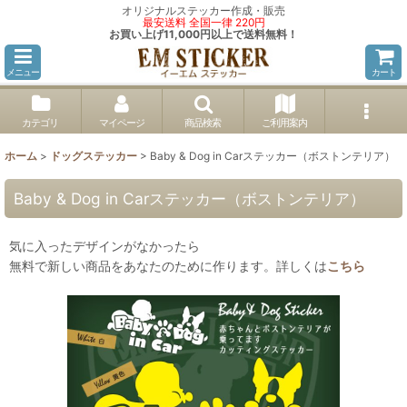
オリジナルステッカー作成・販売
最安送料 全国一律 220円
お買い上げ11,000円以上で送料無料！
メニュー
カート
カテゴリ
マイページ
商品検索
ご利用案内
ホーム
>
ドッグステッカー
>
Baby & Dog in Carステッカー（ボストンテリア）
Baby & Dog in Carステッカー（ボストンテリア）
気に入ったデザインがなかったら
無料で新しい商品をあなたのために作ります。詳しくは
こちら