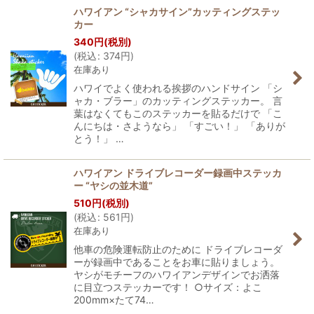
ハワイアン “シャカサイン”カッティングステッ
カー
340
円
(税別)
(
税込
:
374
円
)
在庫あり
ハワイでよく使われる挨拶のハンドサイン 「シ
ャカ・ブラー」のカッティングステッカー。 言
葉はなくてもこのステッカーを貼るだけで 「こ
んにちは・さようなら」 「すごい！」 「ありが
とう！」 …
ハワイアン ドライブレコーダー録画中ステッカ
ー “ヤシの並木道”
510
円
(税別)
(
税込
:
561
円
)
在庫あり
他車の危険運転防止のために ドライブレコーダ
ーが録画中であることをお車に貼りましょう。
ヤシがモチーフのハワイアンデザインでお洒落
に目立つステッカーです！ ○サイズ：よこ
200mm×たて74…