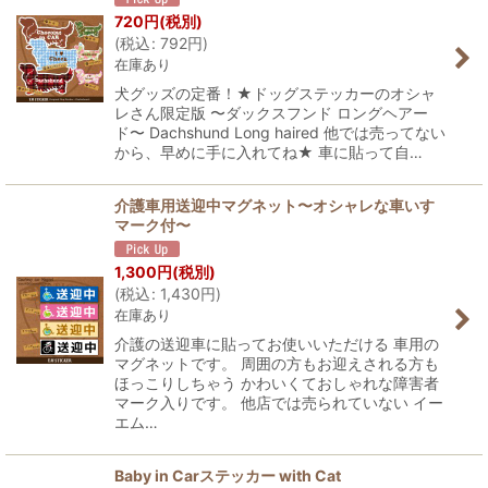
720
円
(税別)
(
税込
:
792
円
)
在庫あり
犬グッズの定番！★ドッグステッカーのオシャ
レさん限定版 〜ダックスフンド ロングヘアー
ド〜 Dachshund Long haired 他では売ってない
から、早めに手に入れてね★ 車に貼って自…
介護車用送迎中マグネット〜オシャレな車いす
マーク付〜
1,300
円
(税別)
(
税込
:
1,430
円
)
在庫あり
介護の送迎車に貼ってお使いいただける 車用の
マグネットです。 周囲の方もお迎えされる方も
ほっこりしちゃう かわいくておしゃれな障害者
マーク入りです。 他店では売られていない イー
エム…
Baby in Carステッカー with Cat