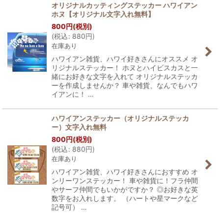
オリジナルカッティングステッカー ハワイアン
ホヌ【オリジナル文字入れ無料】
800
円
(税別)
(
税込
:
880
円
)
在庫あり
ハワイアン雑貨、ハワイ好きさんにオススメ オ
リジナルステッカー！ ホヌとハイビスカスと一
緒にお好きな文字を入れて オリジナルステッカ
ーを作成しませんか？ 車や雑貨、なんでもハワ
イアンに！ …
ハワイアンステッカー（オリジナルステッカ
ー）文字入れ無料
800
円
(税別)
(
税込
:
880
円
)
在庫あり
ハワイアン雑貨、ハワイ好きさんにおすすめ オ
ンリーワンステッカー！ 車や雑貨に！フラ仲間
やサーフ仲間でもいかがですか？ ◎お好きな英
数字をお入れします。 （ハートや星マークなど
記号可） …