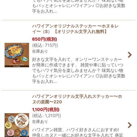
もパッとオシャレにハワイアン♪ ◎お好きな英数
字をお入れ…
ハワイアンオリジナルステッカー 〜ホヌ＆レ
イ〜（S） 【オリジナル文字入れ無料】
650
円
(税別)
(
税込
:
715
円
)
在庫あり
好きな文字を入れて、オンリーワンステッカー
が簡単に作成できます。 雑貨や車に貼っていつ
でもハワイ気分を楽しみませんか？ 味気ない物
もパッとオシャレにハワイアン♪ ◎お好きな英数
字をお入れ…
ハワイアンオリジナル文字入れステッカー〜ホ
ヌの楽園〜220
1,100
円
(税別)
(
税込
:
1,210
円
)
在庫あり
ハワイアン雑貨、ハワイ好きさんにおすすめ!
仲良しホヌと一緒にお好きな文字を入れて 身近