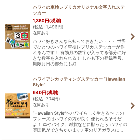
ハワイの車検レプリカオリジナル文字入れステ
ッカー
1,360
円
(税別)
(
税込
:
1,496
円
)
在庫あり
ハワイ好きさんなら知っておきたい・・・ 世界
でひとつのハワイ車検レプリカステッカーが作
れるんです！ 有効月の数字が入ってる部分に好
きな数字を入れられる！ しかも下の登録番号、
期限月日の部分にも好…
ハワイアンカッティングステッカー “Hawaiian
Style”
640
円
(税別)
(
税込
:
704
円
)
在庫あり
“Hawaiian Style”〜ハワイらしく生きる〜 この
フレーズはハワイの方が良く 使われるそうだ
よ！ 車やバイク、雑貨などに貼ったら ハワイの
雰囲気ができちゃいます♪ 車のリアガラスに…