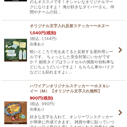
のもオススメです！オシャレなオリジナルマー
クになりますよ！ 海が好きなダイバーさん、仲
間やチームの目…
オリジナル文字入れ反射ステッカー〜ホヌ〜
1,040
円
(税別)
(
税込
:
1,144
円
)
在庫あり
暗いところで光をあてると反射する屋外用シー
ルです。 ちょっとした安全対策にいかがです
か？ 細長タイプはランドセルの側面や自転車な
どにちょうどいいですよ！ もちろん車やバイク
などにも貼れますよ♪ …
ハワイアンオリジナルステッカー 〜ホヌ＆レ
イ〜（M） 【オリジナル文字入れ無料】
900
円
(税別)
(
税込
:
990
円
)
在庫あり
好きな文字を入れて、オンリーワンステッカー
が簡単に作成できます。 雑貨や車に貼っていつ
でもハワイ気分を楽しみませんか？ 味気ない物