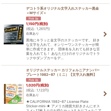
デコトラ系オリジナル文字入れステッカー黒金
＜Mサイズ＞
1,150
円
(税別)
(
税込
:
1,265
円
)
在庫あり
黒地にキラッと金文字のステッカーです。 好き
な文字を入れて、オンリーワンステッカーが簡
単に作成できます。 団体名を入れても好きな言
葉を入れても！ あなただけのオリジナルでトラ
ックやダンプカーをデ…
オリジナルステッカー カリフォルニアナンバー
プレート1982~87（ミニ）【文字入れ無料】
1,020
円
(税別)
(
税込
:
1,122
円
)
在庫あり
★CALIFORNIA 1982~87 License Plate
Sticker-mini-★ アメリカ雑貨大好きさんにオス
スメ♪ 12枚入りのお得なセット!! カリフォルニア