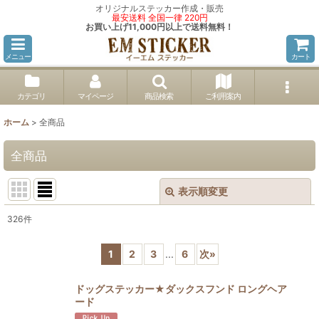
オリジナルステッカー作成・販売
最安送料 全国一律 220円
お買い上げ11,000円以上で送料無料！
メニュー
カート
カテゴリ
マイページ
商品検索
ご利用案内
ホーム
>
全商品
全商品
表示順変更
閉じる
326
件
表示数
:
1
2
3
...
6
次
»
並び順
:
ドッグステッカー★ダックスフンド ロングヘア
ード
絞り込む