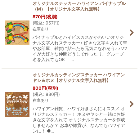
オリジナルステッカー ハワイアン パイナップル
（M）【オリジナル文字入れ無料】
870
円
(税別)
(
税込
:
957
円
)
在庫あり
パイナップルとハイビスカスがかわいいオリジ
ナル文字入れステッカー♪ 好きな文字を入れて車
やお部屋、雑貨に貼ったら元気になれそう♪ ハワ
イが大好きな仲間どうしで作ったり、グループ
名を入れてもOK！ …
オリジナルカッティングステッカー ハワイアン
ヤシ＆ホヌ【オリジナル文字入れ無料】
800
円
(税別)
(
税込
:
880
円
)
在庫あり
ハワイアン雑貨、ハワイ好きさんにオススメ オ
リジナルステッカー！ ホヌやヤシと一緒にお好
きな文字を入れて オリジナルステッカーを作成
しませんか？ お車や雑貨が、なんでもハワイア
ンに！ ●…