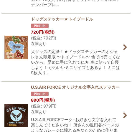
ナンバープレ…
ドッグステッカー★トイプードル
720
円
(税別)
(
税込
:
792
円
)
在庫あり
犬グッズの定番！★ドッグステッカーのオシャ
レさん限定版 〜トイプードル〜 他では売ってな
いから、早めに手に入れてね★ 車に貼って自慢
しよう！ かわいいミニサイズもあるよ！ ミニは
9枚入り…
U.S.AIR FORCE オリジナル文字入れステッカー
890
円
(税別)
(
税込
:
979
円
)
在庫あり
U.S.AIR FORCEマーク+お好きな文字を入れて
楽しんでくださいね！ 所さんの世田谷ベースの
ようなガレージに憧れるあなたのために作りま