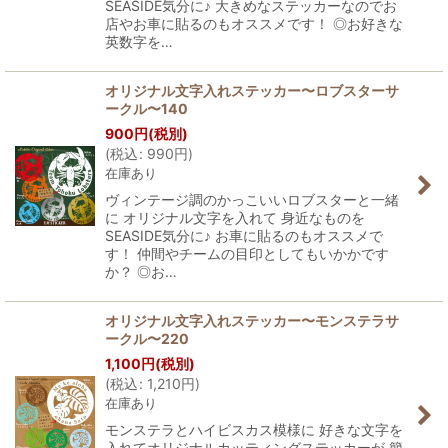
SEASIDE気分に♪ 大きめなステッカーなのでお
店やお車に貼るのもオススメです！ ◎お好きな
英数字を…
オリジナル文字入れステッカー〜ロブスターサ
ークル〜140
900
円
(税別)
(
税込
:
990
円
)
在庫あり
ヴィンテージ調のかっこいいロブスターと一緒
に オリジナル文字を入れて 身近なものを
SEASIDE気分に♪ お車に貼るのもオススメで
す！ 仲間やチームの目印としてもいかかです
か？ ◎お…
オリジナル文字入れステッカー〜モンステラサ
ークル〜220
1,100
円
(税別)
(
税込
:
1,210
円
)
在庫あり
モンステラとハイビスカス模様に 好きな文字を
入れてオリジナルカッティングステッカーが 簡