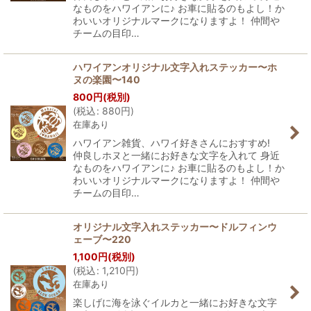
なものをハワイアンに♪ お車に貼るのもよし！か
わいいオリジナルマークになりますよ！ 仲間や
チームの目印…
ハワイアンオリジナル文字入れステッカー〜ホ
ヌの楽園〜140
800
円
(税別)
(
税込
:
880
円
)
在庫あり
ハワイアン雑貨、ハワイ好きさんにおすすめ!
仲良しホヌと一緒にお好きな文字を入れて 身近
なものをハワイアンに♪ お車に貼るのもよし！か
わいいオリジナルマークになりますよ！ 仲間や
チームの目印…
オリジナル文字入れステッカー〜ドルフィンウ
ェーブ〜220
1,100
円
(税別)
(
税込
:
1,210
円
)
在庫あり
楽しげに海を泳ぐイルカと一緒にお好きな文字