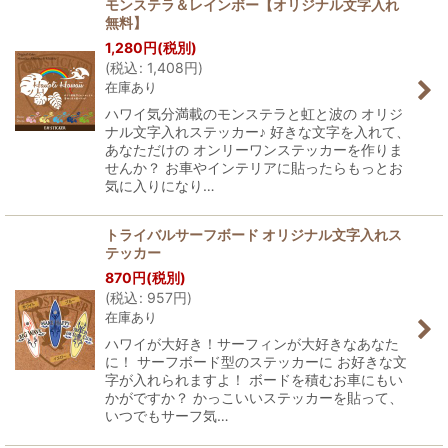
モンステラ＆レインボー【オリジナル文字入れ
無料】
1,280
円
(税別)
(
税込
:
1,408
円
)
在庫あり
ハワイ気分満載のモンステラと虹と波の オリジ
ナル文字入れステッカー♪ 好きな文字を入れて、
あなただけの オンリーワンステッカーを作りま
せんか？ お車やインテリアに貼ったらもっとお
気に入りになり…
トライバルサーフボード オリジナル文字入れス
テッカー
870
円
(税別)
(
税込
:
957
円
)
在庫あり
ハワイが大好き！サーフィンが大好きなあなた
に！ サーフボード型のステッカーに お好きな文
字が入れられますよ！ ボードを積むお車にもい
かがですか？ かっこいいステッカーを貼って、
いつでもサーフ気…