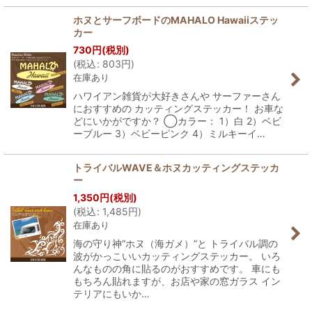
ホヌとサーフボードのMAHALO Hawaiiステッ
カー
730
円
(税別)
(
税込
:
803
円
)
在庫あり
ハワイアン雑貨が大好きさんや サーファーさん
におすすめの カッティングステッカー！ お車な
どにいかがですか？ ◯カラー： 1）白 2）ベビ
ーブルー 3）ベビーピンク 4）ミルキーイ…
トライバルWAVE＆ホヌカッティングステッカ
ー
1,350
円
(税別)
(
税込
:
1,485
円
)
在庫あり
海の守り神“ホヌ（海ガメ）”と トライバル調の
波がかっこいいカッティングステッカー。 いろ
んなものの角に貼るのがおすすめです。 車にも
もちろん貼れますが、お店や家の窓ガラス イン
テリアにもいか…