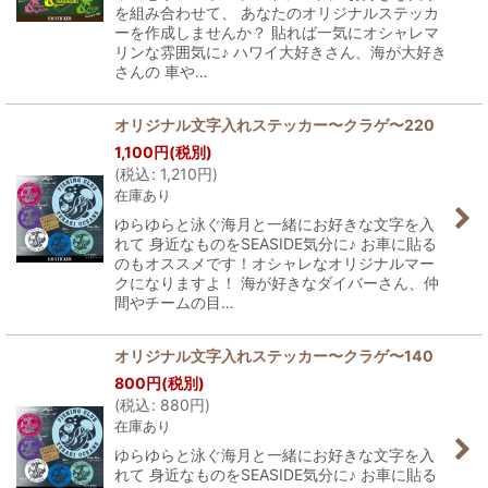
を組み合わせて、 あなたのオリジナルステッカ
ーを作成しませんか？ 貼れば一気にオシャレマ
リンな雰囲気に♪ ハワイ大好きさん、海が大好き
さんの 車や…
オリジナル文字入れステッカー〜クラゲ〜220
1,100
円
(税別)
(
税込
:
1,210
円
)
在庫あり
ゆらゆらと泳ぐ海月と一緒にお好きな文字を入
れて 身近なものをSEASIDE気分に♪ お車に貼る
のもオススメです！オシャレなオリジナルマー
クになりますよ！ 海が好きなダイバーさん、仲
間やチームの目…
オリジナル文字入れステッカー〜クラゲ〜140
800
円
(税別)
(
税込
:
880
円
)
在庫あり
ゆらゆらと泳ぐ海月と一緒にお好きな文字を入
れて 身近なものをSEASIDE気分に♪ お車に貼る