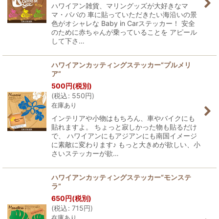
ハワイアン雑貨、マリングッズが大好きなマ
マ・パパの 車に貼っていただきたい海沿いの景
色がオシャレな Baby in Carステッカー！ 安全
のために赤ちゃんが乗っていることを アピール
して下さ…
ハワイアンカッティングステッカー“プルメリ
ア”
500
円
(税別)
(
税込
:
550
円
)
在庫あり
インテリアや小物はもちろん、車やバイクにも
貼れますよ。 ちょっと寂しかった物も貼るだけ
で、 ハワイアンにもアジアンにも南国イメージ
に素敵に変わります♪ もっと大きめが欲しい、小
さいステッカーが欲…
ハワイアンカッティングステッカー“モンステ
ラ”
650
円
(税別)
(
税込
:
715
円
)
在庫あり