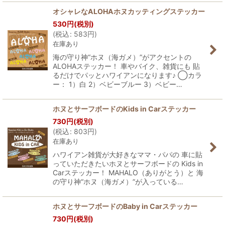
オシャレなALOHAホヌカッティングステッカー
530
円
(税別)
(
税込
:
583
円
)
在庫あり
海の守り神“ホヌ（海ガメ）”がアクセントの
ALOHAステッカー！ 車やバイク、雑貨にも 貼
るだけでパッとハワイアンになります♪ ◯カラ
ー： 1）白 2）ベビーブルー 3）ベビー…
ホヌとサーフボードのKids in Carステッカー
730
円
(税別)
(
税込
:
803
円
)
在庫あり
ハワイアン雑貨が大好きなママ・パパの 車に貼
っていただきたいホヌとサーフボードの Kids in
Carステッカー！ MAHALO（ありがとう）と 海
の守り神“ホヌ（海ガメ）”が入っている…
ホヌとサーフボードのBaby in Carステッカー
730
円
(税別)