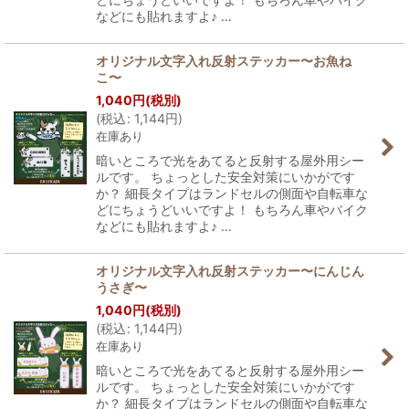
などにも貼れますよ♪ …
オリジナル文字入れ反射ステッカー〜お魚ね
こ〜
1,040
円
(税別)
(
税込
:
1,144
円
)
在庫あり
暗いところで光をあてると反射する屋外用シー
ルです。 ちょっとした安全対策にいかがです
か？ 細長タイプはランドセルの側面や自転車な
どにちょうどいいですよ！ もちろん車やバイク
などにも貼れますよ♪ …
オリジナル文字入れ反射ステッカー〜にんじん
うさぎ〜
1,040
円
(税別)
(
税込
:
1,144
円
)
在庫あり
暗いところで光をあてると反射する屋外用シー
ルです。 ちょっとした安全対策にいかがです
か？ 細長タイプはランドセルの側面や自転車な