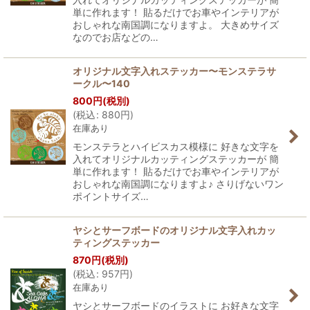
単に作れます！ 貼るだけでお車やインテリアが
おしゃれな南国調になりますよ。 大きめサイズ
なのでお店などの…
オリジナル文字入れステッカー〜モンステラサ
ークル〜140
800
円
(税別)
(
税込
:
880
円
)
在庫あり
モンステラとハイビスカス模様に 好きな文字を
入れてオリジナルカッティングステッカーが 簡
単に作れます！ 貼るだけでお車やインテリアが
おしゃれな南国調になりますよ♪ さりげないワン
ポイントサイズ…
ヤシとサーフボードのオリジナル文字入れカッ
ティングステッカー
870
円
(税別)
(
税込
:
957
円
)
在庫あり
ヤシとサーフボードのイラストに お好きな文字