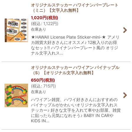
オリジナルステッカー ハワイナンバープレート
（ミニ）【文字入れ無料】
1,020
円
(税別)
(
税込
:
1,122
円
)
在庫あり
★HAWAII License Plate Sticker-mini-★ アメリ
カ雑貨大好きさんにオススメ♪ 12枚入りのお得
なセット!! ハワイナンバープレート風の オリジ
ナル文字入れス…
オリジナルステッカー ハワイアン パイナップル
（S）【オリジナル文字入れ無料】
650
円
(税別)
(
税込
:
715
円
)
在庫あり
ハワイアン雑貨、ハワイ好きさんにおすすめの
パイナップルがかわいいオリジナル文字入れス
テッカー♪ 好きな文字を入れて車やお部屋、雑貨
に貼ったら元気になれそう♪ BABY IN CARや
KIDS IN…