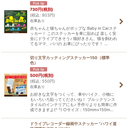
730
円
(税別)
(
税込
:
803
円
)
在庫あり
赤ちゃんと猫ちゃんがポップな Baby in Carステ
ッカー！ このステッカーを車に貼れば 楽しく安
全にドライブできそう♪ 猫好きさん、猫を飼われ
てるママ、パパの お車にぴったりです！ …
切り文字カッティングステッカー150（標準
色）
500
円
(税別)
(
税込
:
550
円
)
在庫あり
お好きな文字をつくって、車やバイク、小物に
もいろいろ貼ってくださいね！ ブルックリンス
タイルのインテリアにも♪ 手作りよりも簡単に作
成できますよ(^ ^) ○サイズ：150mm×150m…
ドライブレコーダー録画中ステッカー “ハワイ道