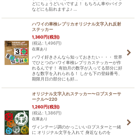
どにちょうどいいですよ！ もちろん車やバイク
などにも貼れますよ♪ …
ハワイの車検レプリカオリジナル文字入れ反射
ステッカー
1,360
円
(税別)
(
税込
:
1,496
円
)
在庫あり
ハワイ好きさんなら知っておきたい・・・ 世界
でひとつのハワイ車検レプリカステッカーが作
れるんです！ 有効月の数字が入ってる部分に好
きな数字を入れられる！ しかも下の登録番号、
期限月日の部分にも好…
オリジナル文字入れステッカー〜ロブスターサ
ークル〜220
1,260
円
(税別)
(
税込
:
1,386
円
)
在庫あり
ヴィンテージ調のかっこいいロブスターと一緒
に オリジナル文字を入れて 身近なものを