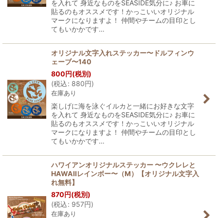
を入れて 身近なものをSEASIDE気分に♪ お車に
貼るのもオススメです！かっこいいオリジナル
マークになりますよ！ 仲間やチームの目印とし
てもいかかです…
オリジナル文字入れステッカー〜ドルフィンウ
ェーブ〜140
800
円
(税別)
(
税込
:
880
円
)
在庫あり
楽しげに海を泳ぐイルカと一緒にお好きな文字
を入れて 身近なものをSEASIDE気分に♪ お車に
貼るのもオススメです！かっこいいオリジナル
マークになりますよ！ 仲間やチームの目印とし
てもいかかです…
ハワイアンオリジナルステッカー 〜ウクレレと
HAWAIIレインボー〜（M）【オリジナル文字入
れ無料】
870
円
(税別)
(
税込
:
957
円
)
在庫あり