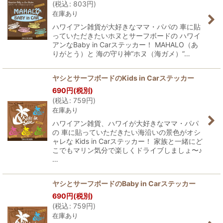
(
税込
:
803
円
)
在庫あり
ハワイアン雑貨が大好きなママ・パパの 車に貼
っていただきたいホヌとサーフボードの ハワイ
アンなBaby in Carステッカー！ MAHALO（あ
りがとう）と 海の守り神“ホヌ（海ガメ）”…
ヤシとサーフボードのKids in Carステッカー
690
円
(税別)
(
税込
:
759
円
)
在庫あり
ハワイアン雑貨、ハワイが大好きなママ・パパ
の 車に貼っていただきたい海沿いの景色がオシ
ャレな Kids in Carステッカー！ 家族と一緒にど
こでもマリン気分で楽しくドライブしましょ〜♪
…
ヤシとサーフボードのBaby in Carステッカー
690
円
(税別)
(
税込
:
759
円
)
在庫あり