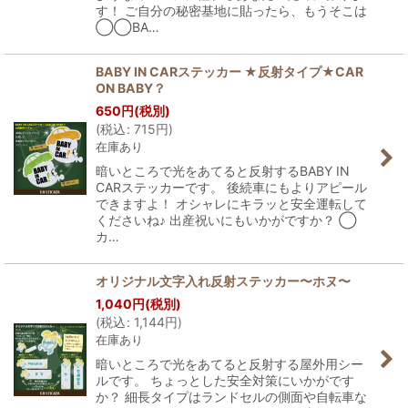
す！ ご自分の秘密基地に貼ったら、もうそこは
◯◯BA…
BABY IN CARステッカー ★反射タイプ★CAR
ON BABY？
650
円
(税別)
(
税込
:
715
円
)
在庫あり
暗いところで光をあてると反射するBABY IN
CARステッカーです。 後続車にもよりアピール
できますよ！ オシャレにキラッと安全運転して
くださいね♪ 出産祝いにもいかがですか？ ◯
カ…
オリジナル文字入れ反射ステッカー〜ホヌ〜
1,040
円
(税別)
(
税込
:
1,144
円
)
在庫あり
暗いところで光をあてると反射する屋外用シー
ルです。 ちょっとした安全対策にいかがです
か？ 細長タイプはランドセルの側面や自転車な