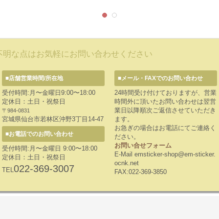
不明な点はお気軽にお問い合わせください
■店舗営業時間/所在地
■メール・FAXでのお問い合わせ
受付時間:月〜金曜日9:00〜18:00
24時間受け付けておりますが、営業
定休日：土日・祝祭日
時間外に頂いたお問い合わせは翌営
業日以降順次ご返信させていただき
〒984-0831
宮城県仙台市若林区沖野3丁目14-47
ます。
お急ぎの場合はお電話にてご連絡く
■お電話でのお問い合わせ
ださい。
お問い合せフォーム
受付時間:月〜金曜日 9:00〜18:00
E-Mail emsticker-shop@em-sticker.
定休日：土日・祝祭日
ocnk.net
022-369-3007
TEL
FAX:022-369-3850