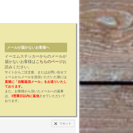
メールが届かないお客様へ
イーエムステッカーからのメールが
届かないお客様は
こちらのページ
お
読みください。
サイトからご注文後、またはお問い合せフ
ォームからメールを送信いただいた後には
直後に「自動返信メール」をお送りいたし
ております。
また、お客様から頂いたメールへの返事
は、
3営業日以内に返信
させていただいて
おります。
リセット