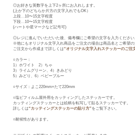
◎お好きな英数字を上下2ヶ所にお入れします。
(上か下のどちらか片方の文字入れでもOK）
上段…10〜15文字程度
下段…10〜15文字程度
(ハートや星マークなど記号可)
◎レジに進んでいただいた後、備考欄にご希望の文字を入力ください
※他にもオリジナル文字入れ商品をご注文の場合は商品名とご希望の
ご注文から作成まで詳しくは
“オリジナル文字入れステッカーのご注
○カラー：
1）ホワイト 2）ちゃ
3）ライムグリーン、4）きみどり
5）みどり、6）ベビーブルー
○サイズ：よこ220mm×たて220mm
○塩ビフィルム屋外用をカッティングしたステッカーです。
カッティングステッカーとは絵柄を転写して貼るステッカーです。
詳しくは
“カッティングステッカーの貼り方”
をご覧下さい。
○耐候性があります。