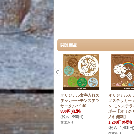
関連商品
オリジナル文字入れス
オリジナルカ
テッカー〜モンステラ
グステッカー 
サークル〜140
ン モンステラ
800円
(税別)
ボー【オリジ
(
税込
:
880円
)
入れ無料】
1,280円
(税別)
在庫あり
(
税込
:
1,408円
在庫あり