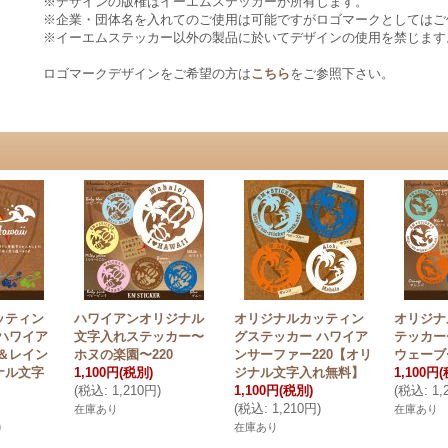
※デザインの版権はイーエムステッカーが所有します。
※企業・団体名を入れてのご使用は可能ですがロゴマークとしてはご
※イーエムステッカー以外の製品に於いてデザインの使用を禁じます
ロゴマークデザインをご希望の方は
こちら
をご参照下さい。
ッティン
ハワイアンオリジナル
オリジナルカッティン
オリジナ
ハワイア
文字入れステッカー〜
グステッカー ハワイア
テッカー
＆レイン
ホヌの楽園〜220
ンサーファー220【オリ
ウェーブ〜
ナル文字
1,100円
(税別)
ジナル文字入れ無料】
1,100円
(
(
税込
:
1,210円
)
1,100円
(税別)
(
税込
:
1,
(
税込
:
1,210円
)
在庫あり
在庫あり
)
在庫あり