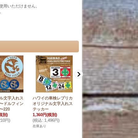
使用いただけません。
。
ル文字入れス
ハワイの車検レプリカ
オリジナルステッカー
ハ
〜ドルフィン
オリジナル文字入れス
ハワイナンバープレー
ー
220
テッカー
ト(S)【オリジナル文字
モ
税別)
1,360円
(税別)
入れ無料】
2,
210円
)
(
税込
:
1,496円
)
550円
(税別)
(
税
(
税込
:
605円
)
在庫あり
在庫
在庫あり