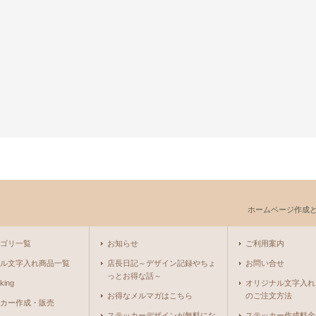
ホームページ作成
ゴリ一覧
お知らせ
ご利用案内
ル文字入れ商品一覧
店長日記～デザイン記録やちょ
お問い合せ
っとお得な話～
king
オリジナル文字入れ
お得なメルマガはこちら
のご注文方法
カー作成・販売
ステッカーデザインが無料にな
ステッカー作成料金