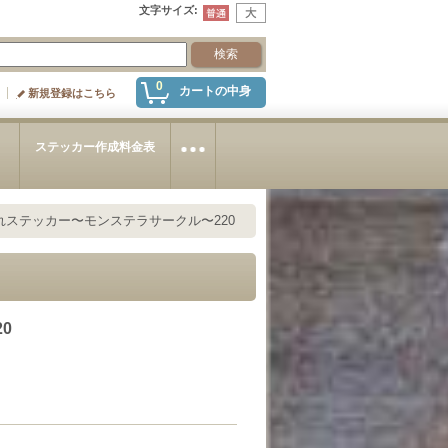
文字サイズ
:
0
カートの中身
新規登録はこちら
～
ステッカー作成料金表
れステッカー〜モンステラサークル〜220
0