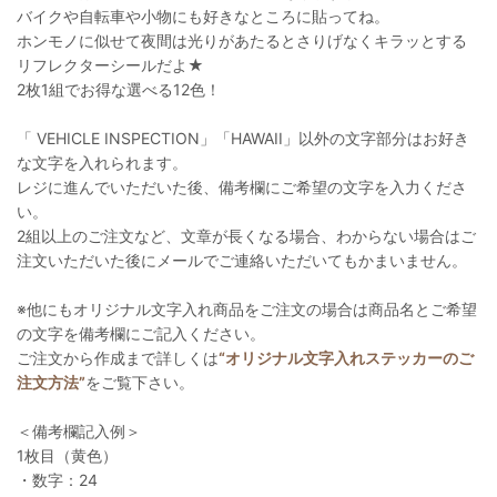
バイクや自転車や小物にも好きなところに貼ってね。
ホンモノに似せて夜間は光りがあたるとさりげなくキラッとする
リフレクターシールだよ★
2枚1組でお得な選べる12色！
「 VEHICLE INSPECTION」「HAWAII」以外の文字部分はお好き
な文字を入れられます。
レジに進んでいただいた後、備考欄にご希望の文字を入力くださ
い。
2組以上のご注文など、文章が長くなる場合、わからない場合はご
注文いただいた後にメールでご連絡いただいてもかまいません。
※他にもオリジナル文字入れ商品をご注文の場合は商品名とご希望
の文字を備考欄にご記入ください。
ご注文から作成まで詳しくは
“オリジナル文字入れステッカーのご
注文方法”
をご覧下さい。
＜備考欄記入例＞
1枚目（黄色）
・数字：24