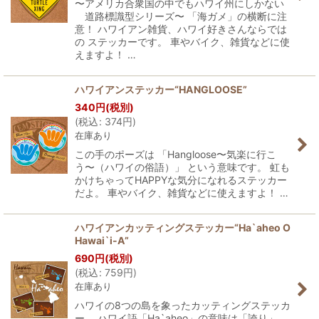
〜アメリカ合衆国の中でもハワイ州にしかない
道路標識型シリーズ〜 「海ガメ」の横断に注
意！ ハワイアン雑貨、ハワイ好きさんならでは
の ステッカーです。 車やバイク、雑貨などに使
えますよ！ …
ハワイアンステッカー“HANGLOOSE”
340
円
(税別)
(
税込
:
374
円
)
在庫あり
この手のポーズは 「Hangloose〜気楽に行こ
う〜（ハワイの俗語）」 という意味です。 虹も
かけちゃってHAPPYな気分になれるステッカー
だよ。 車やバイク、雑貨などに使えますよ！ …
ハワイアンカッティングステッカー“Ha`aheo O
Hawai`i-A”
690
円
(税別)
(
税込
:
759
円
)
在庫あり
ハワイの8つの島を象ったカッティングステッカ
ー。 ハワイ語「Ha`aheo」の意味は「誇り」。