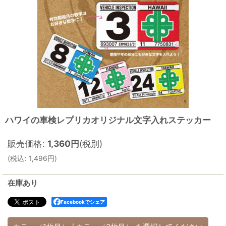
ハワイの車検レプリカオリジナル文字入れステッカー
販売価格
:
1,360
円
(税別)
(
税込
:
1,496
円
)
在庫あり
Facebookでシェア