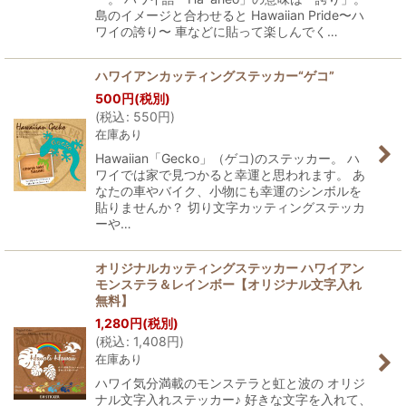
島のイメージと合わせると Hawaiian Pride〜ハ
ワイの誇り〜 車などに貼って楽しんでく…
ハワイアンカッティングステッカー“ゲコ”
500
円
(税別)
(
税込
:
550
円
)
在庫あり
Hawaiian「Gecko」（ゲコ)のステッカー。 ハ
ワイでは家で見つかると幸運と思われます。 あ
なたの車やバイク、小物にも幸運のシンボルを
貼りませんか？ 切り文字カッティングステッカ
ーや…
オリジナルカッティングステッカー ハワイアン
モンステラ＆レインボー【オリジナル文字入れ
無料】
1,280
円
(税別)
(
税込
:
1,408
円
)
在庫あり
ハワイ気分満載のモンステラと虹と波の オリジ
ナル文字入れステッカー♪ 好きな文字を入れて、