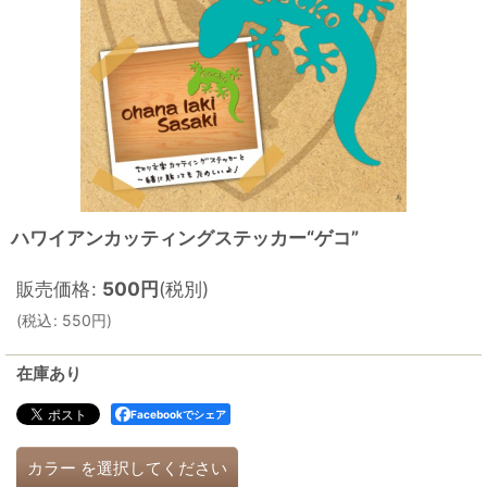
ハワイアンカッティングステッカー“ゲコ”
販売価格
:
500
円
(税別)
(
税込
:
550
円
)
在庫あり
Facebookでシェア
カラー
を選択してください