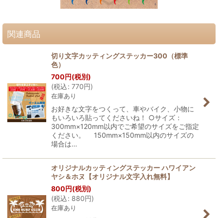
関連商品
切り文字カッティングステッカー300（標準
色）
700
円
(税別)
(
税込
:
770
円
)
在庫あり
お好きな文字をつくって、車やバイク、小物に
もいろいろ貼ってくださいね！ ○サイズ：
300mm×120mm以内でご希望のサイズをご指定
ください。 150mm×150mm以内のサイズの
場合は…
オリジナルカッティングステッカー ハワイアン
ヤシ＆ホヌ【オリジナル文字入れ無料】
800
円
(税別)
(
税込
:
880
円
)
在庫あり