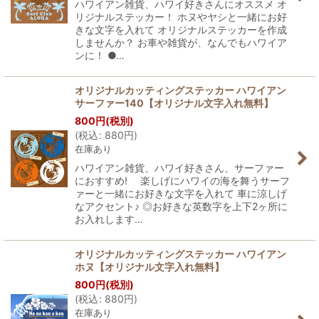
ハワイアン雑貨、ハワイ好きさんにオススメ オ
リジナルステッカー！ ホヌやヤシと一緒にお好
きな文字を入れて オリジナルステッカーを作成
しませんか？ お車や雑貨が、なんでもハワイア
ンに！ ●…
オリジナルカッティングステッカー ハワイアン
サーファー140【オリジナル文字入れ無料】
800
円
(税別)
(
税込
:
880
円
)
在庫あり
ハワイアン雑貨、ハワイ好きさん、サーファー
におすすめ! 楽しげにハワイの海を舞うサーフ
ァーと一緒にお好きな文字を入れて 車に涼しげ
なアクセント♪ ◎お好きな英数字を上下2ヶ所に
お入れします…
オリジナルカッティングステッカー ハワイアン
ホヌ【オリジナル文字入れ無料】
800
円
(税別)
(
税込
:
880
円
)
在庫あり