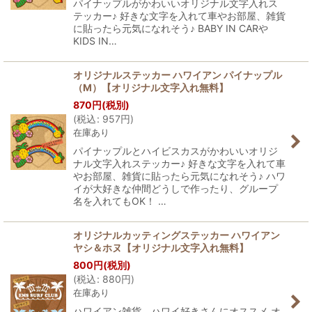
パイナップルがかわいいオリジナル文字入れス
テッカー♪ 好きな文字を入れて車やお部屋、雑貨
に貼ったら元気になれそう♪ BABY IN CARや
KIDS IN…
オリジナルステッカー ハワイアン パイナップル
（M）【オリジナル文字入れ無料】
870
円
(税別)
(
税込
:
957
円
)
在庫あり
パイナップルとハイビスカスがかわいいオリジ
ナル文字入れステッカー♪ 好きな文字を入れて車
やお部屋、雑貨に貼ったら元気になれそう♪ ハワ
イが大好きな仲間どうしで作ったり、グループ
名を入れてもOK！ …
オリジナルカッティングステッカー ハワイアン
ヤシ＆ホヌ【オリジナル文字入れ無料】
800
円
(税別)
(
税込
:
880
円
)
在庫あり
ハワイアン雑貨、ハワイ好きさんにオススメ オ