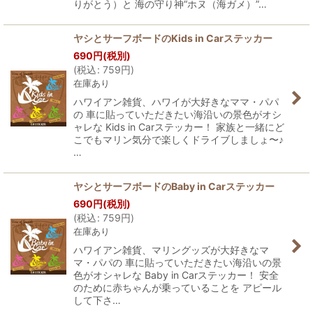
りがとう）と 海の守り神“ホヌ（海ガメ）”…
ヤシとサーフボードのKids in Carステッカー
690
円
(税別)
(
税込
:
759
円
)
在庫あり
ハワイアン雑貨、ハワイが大好きなママ・パパ
の 車に貼っていただきたい海沿いの景色がオシ
ャレな Kids in Carステッカー！ 家族と一緒にど
こでもマリン気分で楽しくドライブしましょ〜♪
…
ヤシとサーフボードのBaby in Carステッカー
690
円
(税別)
(
税込
:
759
円
)
在庫あり
ハワイアン雑貨、マリングッズが大好きなマ
マ・パパの 車に貼っていただきたい海沿いの景
色がオシャレな Baby in Carステッカー！ 安全
のために赤ちゃんが乗っていることを アピール
して下さ…