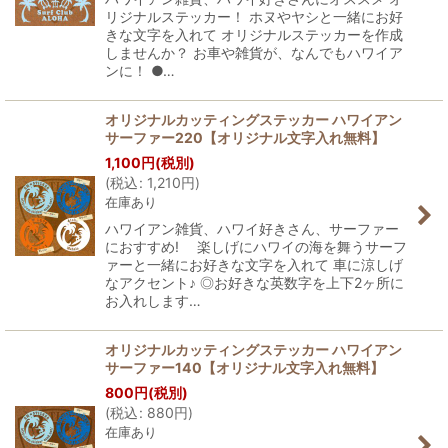
リジナルステッカー！ ホヌやヤシと一緒にお好
きな文字を入れて オリジナルステッカーを作成
しませんか？ お車や雑貨が、なんでもハワイア
ンに！ ●…
オリジナルカッティングステッカー ハワイアン
サーファー220【オリジナル文字入れ無料】
1,100
円
(税別)
(
税込
:
1,210
円
)
在庫あり
ハワイアン雑貨、ハワイ好きさん、サーファー
におすすめ! 楽しげにハワイの海を舞うサーフ
ァーと一緒にお好きな文字を入れて 車に涼しげ
なアクセント♪ ◎お好きな英数字を上下2ヶ所に
お入れします…
オリジナルカッティングステッカー ハワイアン
サーファー140【オリジナル文字入れ無料】
800
円
(税別)
(
税込
:
880
円
)
在庫あり