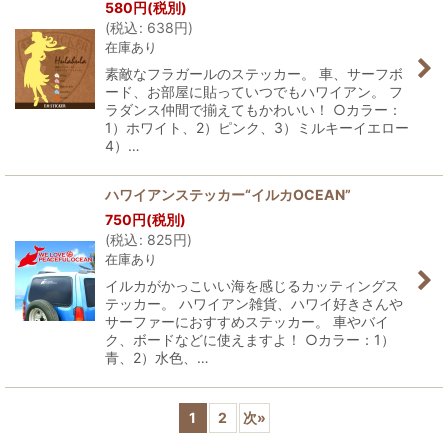
580
円
(税別)
(
税込
:
638
円
)
在庫あり
素敵なフラガールのステッカー。 車、サーフボ
ード、お部屋に貼っていつでもハワイアン。 フ
ラダンス仲間で揃えてもかわいい！ ○カラー：
1）ホワイト、2）ピンク、3）ミルキーイエロー
4）…
ハワイアンステッカー“イルカOCEAN”
750
円
(税別)
(
税込
:
825
円
)
在庫あり
イルカがかっこいい海を感じるカッティングス
テッカー。 ハワイアン雑貨、ハワイ好きさんや
サーファーにおすすめステッカー。 車やバイ
ク、ボードなどに使えますよ！ ○カラー：1）
青、2）水色、…
1
2
次
»