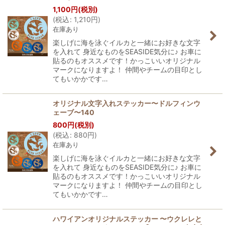
1,100
円
(税別)
(
税込
:
1,210
円
)
在庫あり
楽しげに海を泳ぐイルカと一緒にお好きな文字
を入れて 身近なものをSEASIDE気分に♪ お車に
貼るのもオススメです！かっこいいオリジナル
マークになりますよ！ 仲間やチームの目印とし
てもいかかです…
オリジナル文字入れステッカー〜ドルフィンウ
ェーブ〜140
800
円
(税別)
(
税込
:
880
円
)
在庫あり
楽しげに海を泳ぐイルカと一緒にお好きな文字
を入れて 身近なものをSEASIDE気分に♪ お車に
貼るのもオススメです！かっこいいオリジナル
マークになりますよ！ 仲間やチームの目印とし
てもいかかです…
ハワイアンオリジナルステッカー 〜ウクレレと