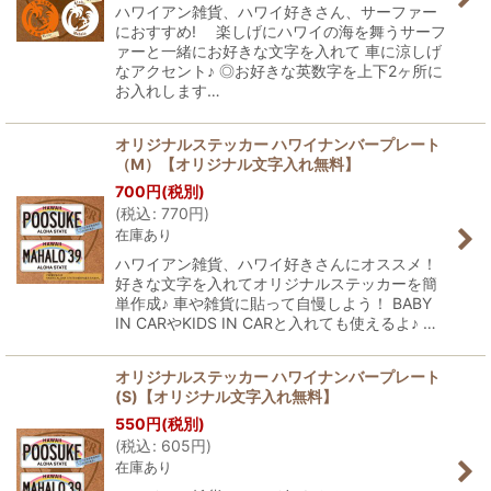
ハワイアン雑貨、ハワイ好きさん、サーファー
におすすめ! 楽しげにハワイの海を舞うサーフ
ァーと一緒にお好きな文字を入れて 車に涼しげ
なアクセント♪ ◎お好きな英数字を上下2ヶ所に
お入れします…
オリジナルステッカー ハワイナンバープレート
（M）【オリジナル文字入れ無料】
700
円
(税別)
(
税込
:
770
円
)
在庫あり
ハワイアン雑貨、ハワイ好きさんにオススメ！
好きな文字を入れてオリジナルステッカーを簡
単作成♪ 車や雑貨に貼って自慢しよう！ BABY
IN CARやKIDS IN CARと入れても使えるよ♪ …
オリジナルステッカー ハワイナンバープレート
(S)【オリジナル文字入れ無料】
550
円
(税別)
(
税込
:
605
円
)
在庫あり