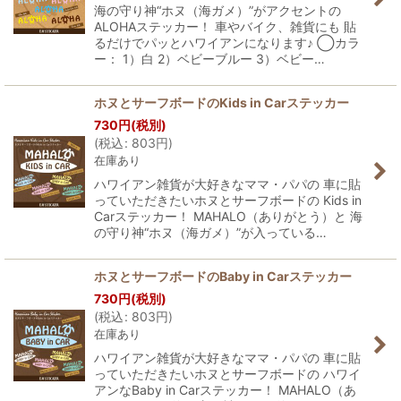
海の守り神“ホヌ（海ガメ）”がアクセントの
ALOHAステッカー！ 車やバイク、雑貨にも 貼
るだけでパッとハワイアンになります♪ ◯カラ
ー： 1）白 2）ベビーブルー 3）ベビー…
ホヌとサーフボードのKids in Carステッカー
730
円
(税別)
(
税込
:
803
円
)
在庫あり
ハワイアン雑貨が大好きなママ・パパの 車に貼
っていただきたいホヌとサーフボードの Kids in
Carステッカー！ MAHALO（ありがとう）と 海
の守り神“ホヌ（海ガメ）”が入っている…
ホヌとサーフボードのBaby in Carステッカー
730
円
(税別)
(
税込
:
803
円
)
在庫あり
ハワイアン雑貨が大好きなママ・パパの 車に貼
っていただきたいホヌとサーフボードの ハワイ
アンなBaby in Carステッカー！ MAHALO（あ