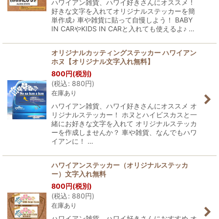
ハワイアン雑貨、ハワイ好きさんにオススメ！
好きな文字を入れてオリジナルステッカーを簡
単作成♪ 車や雑貨に貼って自慢しよう！ BABY
IN CARやKIDS IN CARと入れても使えるよ♪ …
オリジナルカッティングステッカー ハワイアン
ホヌ【オリジナル文字入れ無料】
800
円
(税別)
(
税込
:
880
円
)
在庫あり
ハワイアン雑貨、ハワイ好きさんにオススメ オ
リジナルステッカー！ ホヌとハイビスカスと一
緒にお好きな文字を入れて オリジナルステッカ
ーを作成しませんか？ 車や雑貨、なんでもハワ
イアンに！ …
ハワイアンステッカー（オリジナルステッカ
ー）文字入れ無料
800
円
(税別)
(
税込
:
880
円
)
在庫あり
ハワイアン雑貨、ハワイ好きさんにおすすめ オ