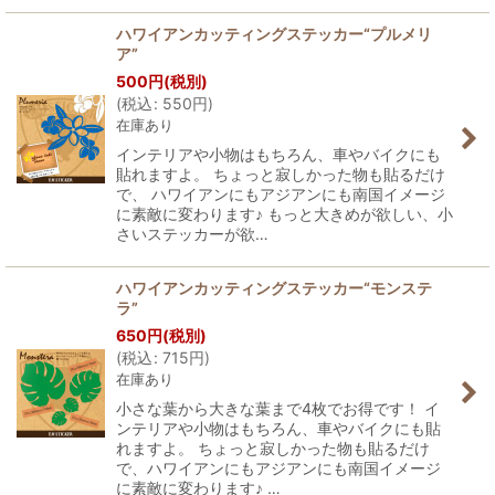
ハワイアンカッティングステッカー“プルメリ
ア”
500
円
(税別)
(
税込
:
550
円
)
在庫あり
インテリアや小物はもちろん、車やバイクにも
貼れますよ。 ちょっと寂しかった物も貼るだけ
で、 ハワイアンにもアジアンにも南国イメージ
に素敵に変わります♪ もっと大きめが欲しい、小
さいステッカーが欲…
ハワイアンカッティングステッカー“モンステ
ラ”
650
円
(税別)
(
税込
:
715
円
)
在庫あり
小さな葉から大きな葉まで4枚でお得です！ イ
ンテリアや小物はもちろん、車やバイクにも貼
れますよ。 ちょっと寂しかった物も貼るだけ
で、ハワイアンにもアジアンにも南国イメージ
に素敵に変わります♪ …