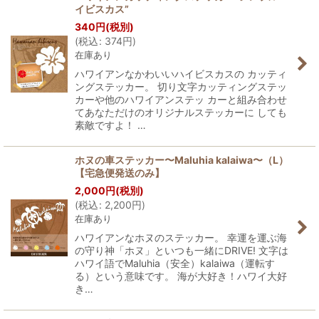
イビスカス”
340
円
(税別)
(
税込
:
374
円
)
在庫あり
ハワイアンなかわいいハイビスカスの カッティ
ングステッカー。 切り文字カッティングステッ
カーや他のハワイアンステッ カーと組み合わせ
てあなただけのオリジナルステッカーに しても
素敵ですよ！ …
ホヌの車ステッカー〜Maluhia kalaiwa〜（L）
【宅急便発送のみ】
2,000
円
(税別)
(
税込
:
2,200
円
)
在庫あり
ハワイアンなホヌのステッカー。 幸運を運ぶ海
の守り神「ホヌ」といつも一緒にDRIVE! 文字は
ハワイ語でMaluhia（安全）kalaiwa（運転す
る）という意味です。 海が大好き！ハワイ大好
き…