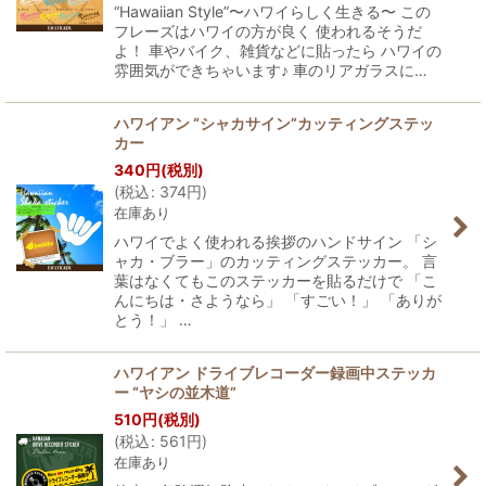
“Hawaiian Style”〜ハワイらしく生きる〜 この
フレーズはハワイの方が良く 使われるそうだ
よ！ 車やバイク、雑貨などに貼ったら ハワイの
雰囲気ができちゃいます♪ 車のリアガラスに…
ハワイアン “シャカサイン”カッティングステッ
カー
340
円
(税別)
(
税込
:
374
円
)
在庫あり
ハワイでよく使われる挨拶のハンドサイン 「シ
ャカ・ブラー」のカッティングステッカー。 言
葉はなくてもこのステッカーを貼るだけで 「こ
んにちは・さようなら」 「すごい！」 「ありが
とう！」 …
ハワイアン ドライブレコーダー録画中ステッカ
ー “ヤシの並木道”
510
円
(税別)
(
税込
:
561
円
)
在庫あり