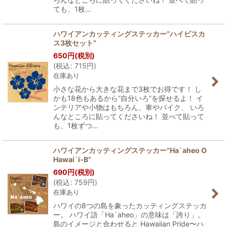
ても、1枚…
ハワイアンカッティングステッカー“ハイビスカ
ス3枚セット”
650
円
(税別)
(
税込
:
715
円
)
在庫あり
小さな花から大きな花まで3枚でお得です！ し
かも18色もあるから“自分いろ”を探せるよ！ イ
ンテリアや小物はもちろん、車やバイク、 いろ
んなところに貼ってくださいね！ 並べて貼って
も、1枚ずつ…
ハワイアンカッティングステッカー“Ha`aheo O
Hawai`i-B”
690
円
(税別)
(
税込
:
759
円
)
在庫あり
ハワイの8つの島を象ったカッティングステッカ
ー。 ハワイ語「Ha`aheo」の意味は「誇り」。
島のイメージと合わせると Hawaiian Pride〜ハ