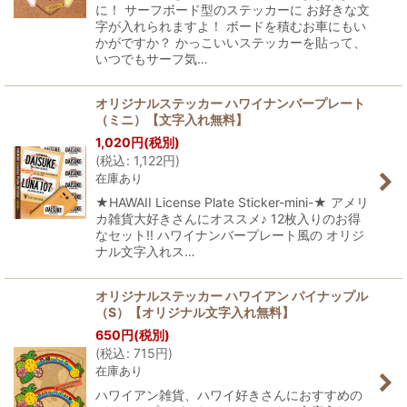
に！ サーフボード型のステッカーに お好きな文
字が入れられますよ！ ボードを積むお車にもい
かがですか？ かっこいいステッカーを貼って、
いつでもサーフ気…
オリジナルステッカー ハワイナンバープレート
（ミニ）【文字入れ無料】
1,020
円
(税別)
(
税込
:
1,122
円
)
在庫あり
★HAWAII License Plate Sticker-mini-★ アメリ
カ雑貨大好きさんにオススメ♪ 12枚入りのお得
なセット!! ハワイナンバープレート風の オリジ
ナル文字入れス…
オリジナルステッカー ハワイアン パイナップル
（S）【オリジナル文字入れ無料】
650
円
(税別)
(
税込
:
715
円
)
在庫あり
ハワイアン雑貨、ハワイ好きさんにおすすめの