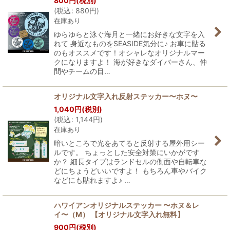
800
円
(税別)
(
税込
:
880
円
)
在庫あり
ゆらゆらと泳ぐ海月と一緒にお好きな文字を入
れて 身近なものをSEASIDE気分に♪ お車に貼る
のもオススメです！オシャレなオリジナルマー
クになりますよ！ 海が好きなダイバーさん、仲
間やチームの目…
オリジナル文字入れ反射ステッカー〜ホヌ〜
1,040
円
(税別)
(
税込
:
1,144
円
)
在庫あり
暗いところで光をあてると反射する屋外用シー
ルです。 ちょっとした安全対策にいかがです
か？ 細長タイプはランドセルの側面や自転車な
どにちょうどいいですよ！ もちろん車やバイク
などにも貼れますよ♪ …
ハワイアンオリジナルステッカー 〜ホヌ＆レ
イ〜（M） 【オリジナル文字入れ無料】
900
円
(税別)