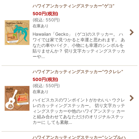
ハワイアンカッティングステッカー“ゲコ”
500
円
(税別)
(
税込
:
550
円
)
在庫あり
Hawaiian「Gecko」（ゲコ)のステッカー。 ハ
ワイでは家で見つかると幸運と思われます。 あ
なたの車やバイク、小物にも幸運のシンボルを
貼りませんか？ 切り文字カッティングステッカ
ーや…
ハワイアンカッティングステッカー“ウクレレ”
500
円
(税別)
(
税込
:
550
円
)
在庫あり
ハイビスカスのワンポイントがかわいい ウクレ
レのカッティングステッカー。 切り文字カッテ
ィングステッカーや他のハワイアンステッ カー
と組み合わせてあなただけのオリジナルステッ
カーに しても素敵…
ハワイアンカッティングステッカー“シンプルハ