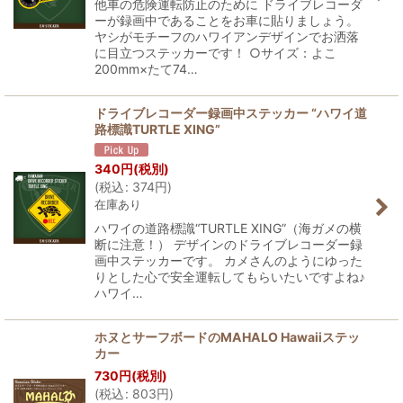
他車の危険運転防止のために ドライブレコーダ
ーが録画中であることをお車に貼りましょう。
ヤシがモチーフのハワイアンデザインでお洒落
に目立つステッカーです！ ○サイズ：よこ
200mm×たて74…
ドライブレコーダー録画中ステッカー “ハワイ道
路標識TURTLE XING”
340
円
(税別)
(
税込
:
374
円
)
在庫あり
ハワイの道路標識“TURTLE XING”（海ガメの横
断に注意！） デザインのドライブレコーダー録
画中ステッカーです。 カメさんのようにゆった
りとした心で安全運転してもらいたいですよね♪
ハワイ…
ホヌとサーフボードのMAHALO Hawaiiステッ
カー
730
円
(税別)
(
税込
:
803
円
)