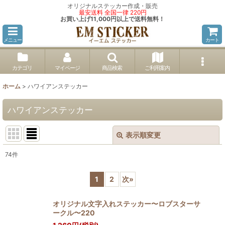
オリジナルステッカー作成・販売
最安送料 全国一律 220円
お買い上げ11,000円以上で送料無料！
メニュー
カート
カテゴリ
マイページ
商品検索
ご利用案内
ホーム
>
ハワイアンステッカー
ハワイアンステッカー
表示順変更
閉じる
74
件
サブカテゴリ
:
1
2
次
»
表示数
:
オリジナル文字入れステッカー〜ロブスターサ
ークル〜220