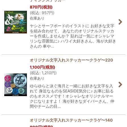
870
円
(税別)
(
税込
:
957
円
)
在庫あり
ヤシとサーフボードのイラストに お好きな文字
を組み合わせて、 あなたのオリジナルステッカ
ーを作成しませんか？ 貼れば一気にオシャレマ
リンな雰囲気に♪ ハワイ大好きさん、海が大好き
さんの 車や…
オリジナル文字入れステッカー〜クラゲ〜220
1,100
円
(税別)
(
税込
:
1,210
円
)
在庫あり
ゆらゆらと泳ぐ海月と一緒にお好きな文字を入
れて 身近なものをSEASIDE気分に♪ お車に貼る
のもオススメです！オシャレなオリジナルマー
クになりますよ！ 海が好きなダイバーさん、仲
間やチームの目…
オリジナル文字入れステッカー〜クラゲ〜140