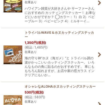
在庫あり
ハワイアン雑貨が大好きさんや サーファーさん
におすすめの カッティングステッカー！ お車な
どにいかがですか？ ◯カラー： 1）白 2）ベビ
ーブルー 3）ベビーピンク 4）ミルキーイ…
トライバルWAVE＆ホヌカッティングステッカ
ー
1,350
円
(税別)
(
税込
:
1,485
円
)
在庫あり
海の守り神“ホヌ（海ガメ）”と トライバル調の
波がかっこいいカッティングステッカー。 いろ
んなものの角に貼るのがおすすめです。 車にも
もちろん貼れますが、お店や家の窓ガラス イン
テリアにもいか…
オシャレなALOHAホヌカッティングステッカー
530
円
(税別)
(
税込
:
583
円
)
在庫あり