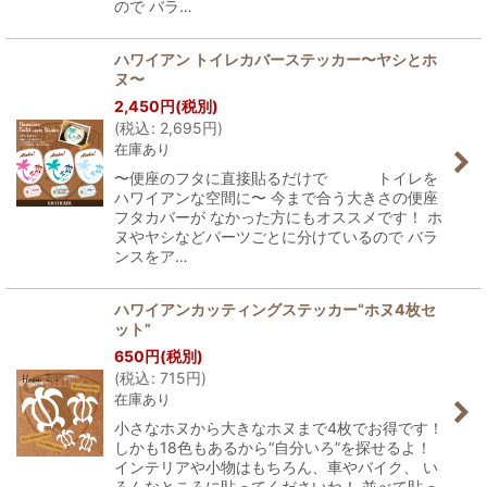
ので バラ…
ハワイアン トイレカバーステッカー〜ヤシとホ
ヌ〜
2,450
円
(税別)
(
税込
:
2,695
円
)
在庫あり
〜便座のフタに直接貼るだけで トイレを
ハワイアンな空間に〜 今まで合う大きさの便座
フタカバーが なかった方にもオススメです！ ホ
ヌやヤシなどパーツごとに分けているので バラ
ンスをア…
ハワイアンカッティングステッカー“ホヌ4枚セ
ット”
650
円
(税別)
(
税込
:
715
円
)
在庫あり
小さなホヌから大きなホヌまで4枚でお得です！
しかも18色もあるから“自分いろ”を探せるよ！
インテリアや小物はもちろん、車やバイク、 い
ろんなところに貼ってくださいね！ 並べて貼っ