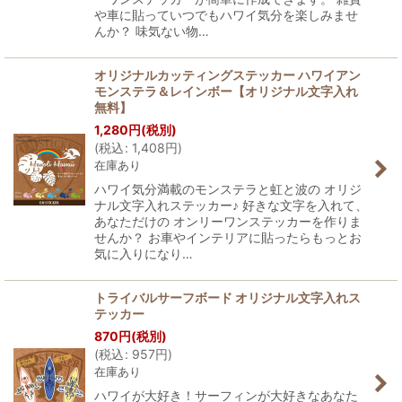
や車に貼っていつでもハワイ気分を楽しみませ
んか？ 味気ない物…
オリジナルカッティングステッカー ハワイアン
モンステラ＆レインボー【オリジナル文字入れ
無料】
1,280
円
(税別)
(
税込
:
1,408
円
)
在庫あり
ハワイ気分満載のモンステラと虹と波の オリジ
ナル文字入れステッカー♪ 好きな文字を入れて、
あなただけの オンリーワンステッカーを作りま
せんか？ お車やインテリアに貼ったらもっとお
気に入りになり…
トライバルサーフボード オリジナル文字入れス
テッカー
870
円
(税別)
(
税込
:
957
円
)
在庫あり
ハワイが大好き！サーフィンが大好きなあなた