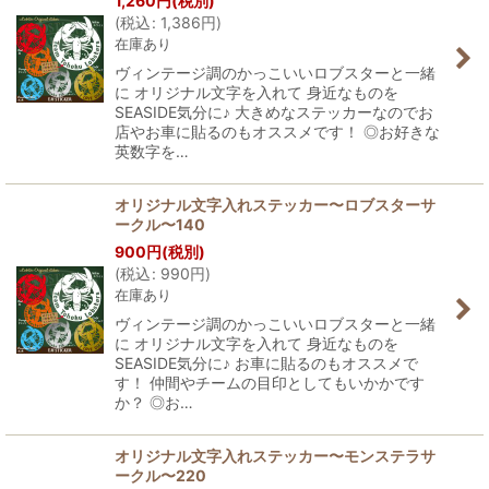
1,260
円
(税別)
並び順
:
(
税込
:
1,386
円
)
在庫あり
絞り込む
ヴィンテージ調のかっこいいロブスターと一緒
に オリジナル文字を入れて 身近なものを
SEASIDE気分に♪ 大きめなステッカーなのでお
店やお車に貼るのもオススメです！ ◎お好きな
英数字を…
オリジナル文字入れステッカー〜ロブスターサ
ークル〜140
900
円
(税別)
(
税込
:
990
円
)
在庫あり
ヴィンテージ調のかっこいいロブスターと一緒
に オリジナル文字を入れて 身近なものを
SEASIDE気分に♪ お車に貼るのもオススメで
す！ 仲間やチームの目印としてもいかかです
か？ ◎お…
オリジナル文字入れステッカー〜モンステラサ
ークル〜220