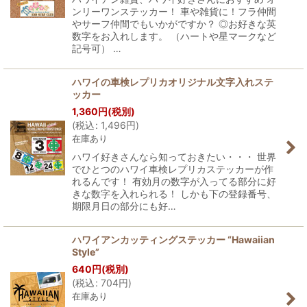
ンリーワンステッカー！ 車や雑貨に！フラ仲間
やサーフ仲間でもいかがですか？ ◎お好きな英
数字をお入れします。 （ハートや星マークなど
記号可） …
ハワイの車検レプリカオリジナル文字入れステ
ッカー
1,360
円
(税別)
(
税込
:
1,496
円
)
在庫あり
ハワイ好きさんなら知っておきたい・・・ 世界
でひとつのハワイ車検レプリカステッカーが作
れるんです！ 有効月の数字が入ってる部分に好
きな数字を入れられる！ しかも下の登録番号、
期限月日の部分にも好…
ハワイアンカッティングステッカー “Hawaiian
Style”
640
円
(税別)
(
税込
:
704
円
)
在庫あり