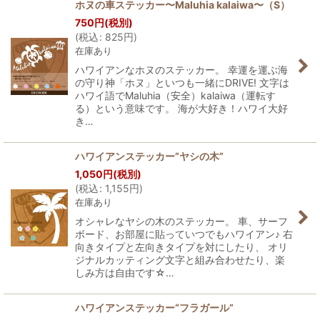
ホヌの車ステッカー〜Maluhia kalaiwa〜（S）
750
円
(税別)
(
税込
:
825
円
)
在庫あり
ハワイアンなホヌのステッカー。 幸運を運ぶ海
の守り神「ホヌ」といつも一緒にDRIVE! 文字は
ハワイ語でMaluhia（安全）kalaiwa（運転す
る）という意味です。 海が大好き！ハワイ大好
き…
ハワイアンステッカー”ヤシの木”
1,050
円
(税別)
(
税込
:
1,155
円
)
在庫あり
オシャレなヤシの木のステッカー。 車、サーフ
ボード、お部屋に貼っていつでもハワイアン♪ 右
向きタイプと左向きタイプを対にしたり、 オリ
ジナルカッティング文字と組み合わせたり、楽
しみ方は自由です☆…
ハワイアンステッカー“フラガール”