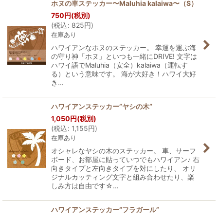
ホヌの車ステッカー〜Maluhia kalaiwa〜（S）
750
円
(税別)
(
税込
:
825
円
)
在庫あり
ハワイアンなホヌのステッカー。 幸運を運ぶ海
の守り神「ホヌ」といつも一緒にDRIVE! 文字は
ハワイ語でMaluhia（安全）kalaiwa（運転す
る）という意味です。 海が大好き！ハワイ大好
き…
ハワイアンステッカー”ヤシの木”
1,050
円
(税別)
(
税込
:
1,155
円
)
在庫あり
オシャレなヤシの木のステッカー。 車、サーフ
ボード、お部屋に貼っていつでもハワイアン♪ 右
向きタイプと左向きタイプを対にしたり、 オリ
ジナルカッティング文字と組み合わせたり、楽
しみ方は自由です☆…
ハワイアンステッカー“フラガール”