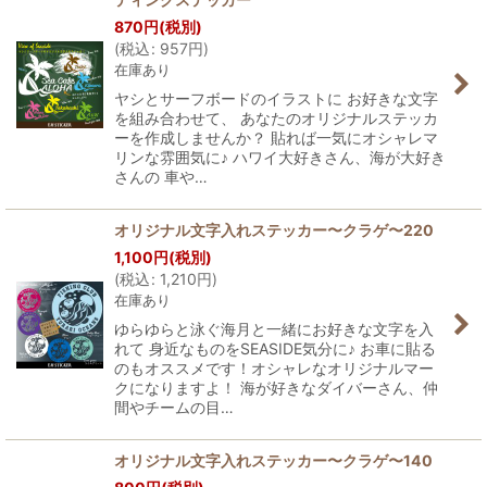
870
円
(税別)
(
税込
:
957
円
)
在庫あり
ヤシとサーフボードのイラストに お好きな文字
を組み合わせて、 あなたのオリジナルステッカ
ーを作成しませんか？ 貼れば一気にオシャレマ
リンな雰囲気に♪ ハワイ大好きさん、海が大好き
さんの 車や…
オリジナル文字入れステッカー〜クラゲ〜220
1,100
円
(税別)
(
税込
:
1,210
円
)
在庫あり
ゆらゆらと泳ぐ海月と一緒にお好きな文字を入
れて 身近なものをSEASIDE気分に♪ お車に貼る
のもオススメです！オシャレなオリジナルマー
クになりますよ！ 海が好きなダイバーさん、仲
間やチームの目…
オリジナル文字入れステッカー〜クラゲ〜140