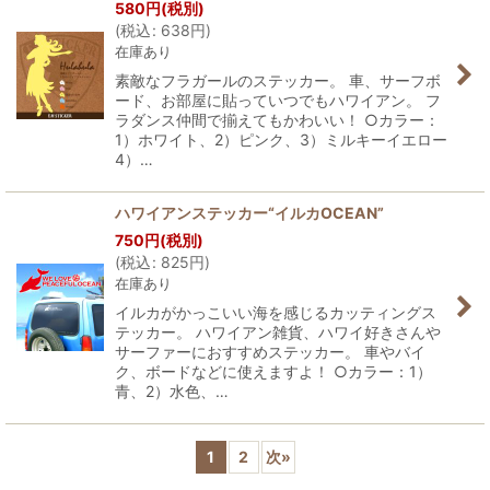
580
円
(税別)
(
税込
:
638
円
)
在庫あり
素敵なフラガールのステッカー。 車、サーフボ
ード、お部屋に貼っていつでもハワイアン。 フ
ラダンス仲間で揃えてもかわいい！ ○カラー：
1）ホワイト、2）ピンク、3）ミルキーイエロー
4）…
ハワイアンステッカー“イルカOCEAN”
750
円
(税別)
(
税込
:
825
円
)
在庫あり
イルカがかっこいい海を感じるカッティングス
テッカー。 ハワイアン雑貨、ハワイ好きさんや
サーファーにおすすめステッカー。 車やバイ
ク、ボードなどに使えますよ！ ○カラー：1）
青、2）水色、…
1
2
次
»