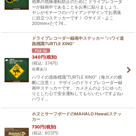
他車の危険運転防止のために ドライブレコーダ
ーが録画中であることをお車に貼りましょう。
ヤシがモチーフのハワイアンデザインでお洒落
に目立つステッカーです！ ○サイズ：よこ
200mm×たて74…
ドライブレコーダー録画中ステッカー “ハワイ道
路標識TURTLE XING”
340
円
(税別)
(
税込
:
374
円
)
在庫あり
ハワイの道路標識“TURTLE XING”（海ガメの横
断に注意！） デザインのドライブレコーダー録
画中ステッカーです。 カメさんのようにゆった
りとした心で安全運転してもらいたいですよね♪
ハワイ…
ホヌとサーフボードのMAHALO Hawaiiステッ
カー
730
円
(税別)
(
税込
:
803
円
)