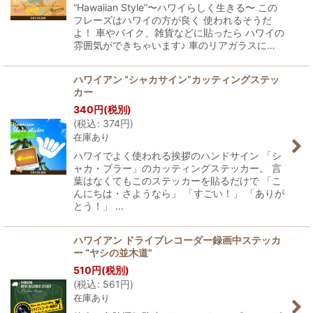
“Hawaiian Style”〜ハワイらしく生きる〜 この
フレーズはハワイの方が良く 使われるそうだ
よ！ 車やバイク、雑貨などに貼ったら ハワイの
雰囲気ができちゃいます♪ 車のリアガラスに…
ハワイアン “シャカサイン”カッティングステッ
カー
340
円
(税別)
(
税込
:
374
円
)
在庫あり
ハワイでよく使われる挨拶のハンドサイン 「シ
ャカ・ブラー」のカッティングステッカー。 言
葉はなくてもこのステッカーを貼るだけで 「こ
んにちは・さようなら」 「すごい！」 「ありが
とう！」 …
ハワイアン ドライブレコーダー録画中ステッカ
ー “ヤシの並木道”
510
円
(税別)
(
税込
:
561
円
)
在庫あり