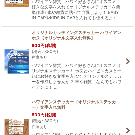
ハワイアン雑貨、ハワイ好きさんにオススメ！
好きな文字を入れてオリジナルステッカーを簡
単作成♪ 車や雑貨に貼って自慢しよう！ BABY
IN CARやKIDS IN CARと入れても使えるよ♪ …
オリジナルカッティングステッカー ハワイアン
ホヌ【オリジナル文字入れ無料】
800
円
(税別)
(
税込
:
880
円
)
在庫あり
ハワイアン雑貨、ハワイ好きさんにオススメ オ
リジナルステッカー！ ホヌとハイビスカスと一
緒にお好きな文字を入れて オリジナルステッカ
ーを作成しませんか？ 車や雑貨、なんでもハワ
イアンに！ …
ハワイアンステッカー（オリジナルステッカ
ー）文字入れ無料
800
円
(税別)
(
税込
:
880
円
)
在庫あり
ハワイアン雑貨、ハワイ好きさんにおすすめ オ