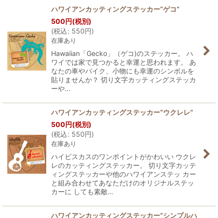
ハワイアンカッティングステッカー“ゲコ”
500
円
(税別)
(
税込
:
550
円
)
在庫あり
Hawaiian「Gecko」（ゲコ)のステッカー。 ハ
ワイでは家で見つかると幸運と思われます。 あ
なたの車やバイク、小物にも幸運のシンボルを
貼りませんか？ 切り文字カッティングステッカ
ーや…
ハワイアンカッティングステッカー“ウクレレ”
500
円
(税別)
(
税込
:
550
円
)
在庫あり
ハイビスカスのワンポイントがかわいい ウクレ
レのカッティングステッカー。 切り文字カッテ
ィングステッカーや他のハワイアンステッ カー
と組み合わせてあなただけのオリジナルステッ
カーに しても素敵…
ハワイアンカッティングステッカー“シンプルハ