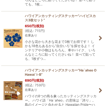
ても、1枚…
ハワイアンカッティングステッカー“ハイビスカ
ス3枚セット”
650
円
(税別)
(
税込
:
715
円
)
在庫あり
小さな花から大きな花まで3枚でお得です！ し
かも18色もあるから“自分いろ”を探せるよ！ イ
ンテリアや小物はもちろん、車やバイク、 いろ
んなところに貼ってくださいね！ 並べて貼って
も、1枚ずつ…
ハワイアンカッティングステッカー“Ha`aheo O
Hawai`i-B”
690
円
(税別)
(
税込
:
759
円
)
在庫あり
ハワイの8つの島を象ったカッティングステッカ
ー。 ハワイ語「Ha`aheo」の意味は「誇り」。
島のイメージと合わせると Hawaiian Pride〜ハ