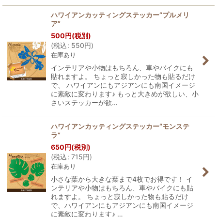
ハワイアンカッティングステッカー“プルメリ
ア”
500
円
(税別)
(
税込
:
550
円
)
在庫あり
インテリアや小物はもちろん、車やバイクにも
貼れますよ。 ちょっと寂しかった物も貼るだけ
で、 ハワイアンにもアジアンにも南国イメージ
に素敵に変わります♪ もっと大きめが欲しい、小
さいステッカーが欲…
ハワイアンカッティングステッカー“モンステ
ラ”
650
円
(税別)
(
税込
:
715
円
)
在庫あり
小さな葉から大きな葉まで4枚でお得です！ イ
ンテリアや小物はもちろん、車やバイクにも貼
れますよ。 ちょっと寂しかった物も貼るだけ
で、ハワイアンにもアジアンにも南国イメージ
に素敵に変わります♪ …