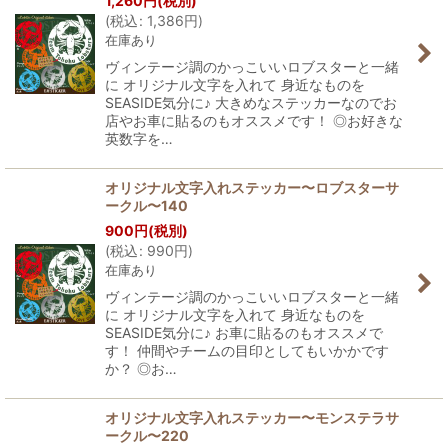
1,260
円
(税別)
並び順
:
(
税込
:
1,386
円
)
在庫あり
絞り込む
ヴィンテージ調のかっこいいロブスターと一緒
に オリジナル文字を入れて 身近なものを
SEASIDE気分に♪ 大きめなステッカーなのでお
店やお車に貼るのもオススメです！ ◎お好きな
英数字を…
オリジナル文字入れステッカー〜ロブスターサ
ークル〜140
900
円
(税別)
(
税込
:
990
円
)
在庫あり
ヴィンテージ調のかっこいいロブスターと一緒
に オリジナル文字を入れて 身近なものを
SEASIDE気分に♪ お車に貼るのもオススメで
す！ 仲間やチームの目印としてもいかかです
か？ ◎お…
オリジナル文字入れステッカー〜モンステラサ
ークル〜220