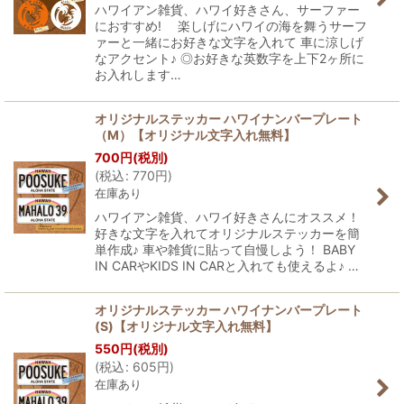
ハワイアン雑貨、ハワイ好きさん、サーファー
におすすめ! 楽しげにハワイの海を舞うサーフ
ァーと一緒にお好きな文字を入れて 車に涼しげ
なアクセント♪ ◎お好きな英数字を上下2ヶ所に
お入れします…
オリジナルステッカー ハワイナンバープレート
（M）【オリジナル文字入れ無料】
700
円
(税別)
(
税込
:
770
円
)
在庫あり
ハワイアン雑貨、ハワイ好きさんにオススメ！
好きな文字を入れてオリジナルステッカーを簡
単作成♪ 車や雑貨に貼って自慢しよう！ BABY
IN CARやKIDS IN CARと入れても使えるよ♪ …
オリジナルステッカー ハワイナンバープレート
(S)【オリジナル文字入れ無料】
550
円
(税別)
(
税込
:
605
円
)
在庫あり