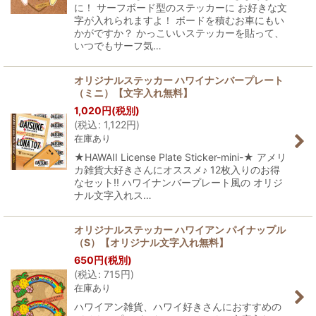
に！ サーフボード型のステッカーに お好きな文
字が入れられますよ！ ボードを積むお車にもい
かがですか？ かっこいいステッカーを貼って、
いつでもサーフ気…
オリジナルステッカー ハワイナンバープレート
（ミニ）【文字入れ無料】
1,020
円
(税別)
(
税込
:
1,122
円
)
在庫あり
★HAWAII License Plate Sticker-mini-★ アメリ
カ雑貨大好きさんにオススメ♪ 12枚入りのお得
なセット!! ハワイナンバープレート風の オリジ
ナル文字入れス…
オリジナルステッカー ハワイアン パイナップル
（S）【オリジナル文字入れ無料】
650
円
(税別)
(
税込
:
715
円
)
在庫あり
ハワイアン雑貨、ハワイ好きさんにおすすめの