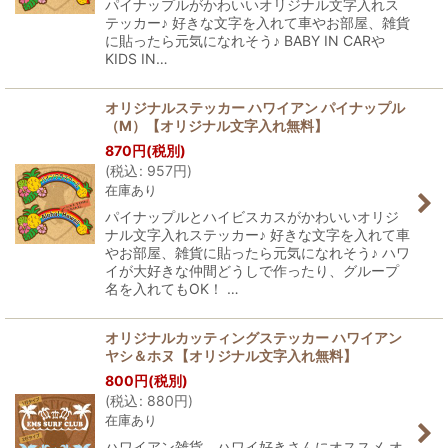
パイナップルがかわいいオリジナル文字入れス
テッカー♪ 好きな文字を入れて車やお部屋、雑貨
に貼ったら元気になれそう♪ BABY IN CARや
KIDS IN…
オリジナルステッカー ハワイアン パイナップル
（M）【オリジナル文字入れ無料】
870
円
(税別)
(
税込
:
957
円
)
在庫あり
パイナップルとハイビスカスがかわいいオリジ
ナル文字入れステッカー♪ 好きな文字を入れて車
やお部屋、雑貨に貼ったら元気になれそう♪ ハワ
イが大好きな仲間どうしで作ったり、グループ
名を入れてもOK！ …
オリジナルカッティングステッカー ハワイアン
ヤシ＆ホヌ【オリジナル文字入れ無料】
800
円
(税別)
(
税込
:
880
円
)
在庫あり
ハワイアン雑貨、ハワイ好きさんにオススメ オ