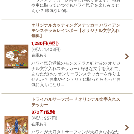
や車に貼っていつでもハワイ気分を楽しみませ
んか？ 味気ない物…
オリジナルカッティングステッカー ハワイアン
モンステラ＆レインボー【オリジナル文字入れ
無料】
1,280
円
(税別)
(
税込
:
1,408
円
)
在庫あり
ハワイ気分満載のモンステラと虹と波の オリジ
ナル文字入れステッカー♪ 好きな文字を入れて、
あなただけの オンリーワンステッカーを作りま
せんか？ お車やインテリアに貼ったらもっとお
気に入りになり…
トライバルサーフボード オリジナル文字入れス
テッカー
870
円
(税別)
(
税込
:
957
円
)
在庫あり
ハワイが大好き！サーフィンが大好きなあなた