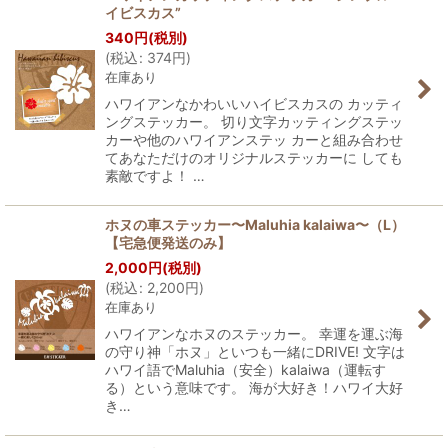
イビスカス”
340
円
(税別)
(
税込
:
374
円
)
在庫あり
ハワイアンなかわいいハイビスカスの カッティ
ングステッカー。 切り文字カッティングステッ
カーや他のハワイアンステッ カーと組み合わせ
てあなただけのオリジナルステッカーに しても
素敵ですよ！ …
ホヌの車ステッカー〜Maluhia kalaiwa〜（L）
【宅急便発送のみ】
2,000
円
(税別)
(
税込
:
2,200
円
)
在庫あり
ハワイアンなホヌのステッカー。 幸運を運ぶ海
の守り神「ホヌ」といつも一緒にDRIVE! 文字は
ハワイ語でMaluhia（安全）kalaiwa（運転す
る）という意味です。 海が大好き！ハワイ大好
き…