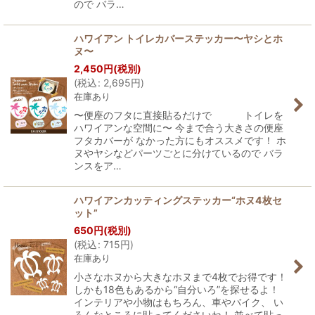
ので バラ…
ハワイアン トイレカバーステッカー〜ヤシとホ
ヌ〜
2,450
円
(税別)
(
税込
:
2,695
円
)
在庫あり
〜便座のフタに直接貼るだけで トイレを
ハワイアンな空間に〜 今まで合う大きさの便座
フタカバーが なかった方にもオススメです！ ホ
ヌやヤシなどパーツごとに分けているので バラ
ンスをア…
ハワイアンカッティングステッカー“ホヌ4枚セ
ット”
650
円
(税別)
(
税込
:
715
円
)
在庫あり
小さなホヌから大きなホヌまで4枚でお得です！
しかも18色もあるから“自分いろ”を探せるよ！
インテリアや小物はもちろん、車やバイク、 い
ろんなところに貼ってくださいね！ 並べて貼っ