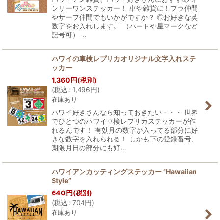
ンリーワンステッカー！ 車や雑貨に！フラ仲間
やサーフ仲間でもいかがですか？ ◎お好きな英
数字をお入れします。 （ハートや星マークなど
記号可） …
ハワイの車検レプリカオリジナル文字入れステ
ッカー
1,360
円
(税別)
(
税込
:
1,496
円
)
在庫あり
ハワイ好きさんなら知っておきたい・・・ 世界
でひとつのハワイ車検レプリカステッカーが作
れるんです！ 有効月の数字が入ってる部分に好
きな数字を入れられる！ しかも下の登録番号、
期限月日の部分にも好…
ハワイアンカッティングステッカー “Hawaiian
Style”
640
円
(税別)
(
税込
:
704
円
)
在庫あり