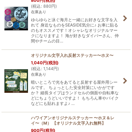
800
円
(税別)
(
税込
:
880
円
)
在庫あり
ゆらゆらと泳ぐ海月と一緒にお好きな文字を入
れて 身近なものをSEASIDE気分に♪ お車に貼る
のもオススメです！オシャレなオリジナルマー
クになりますよ！ 海が好きなダイバーさん、仲
間やチームの目…
オリジナル文字入れ反射ステッカー〜ホヌ〜
1,040
円
(税別)
(
税込
:
1,144
円
)
在庫あり
暗いところで光をあてると反射する屋外用シー
ルです。 ちょっとした安全対策にいかがです
か？ 細長タイプはランドセルの側面や自転車な
どにちょうどいいですよ！ もちろん車やバイク
などにも貼れますよ♪ …
ハワイアンオリジナルステッカー 〜ホヌ＆レ
イ〜（M） 【オリジナル文字入れ無料】
900
円
(税別)