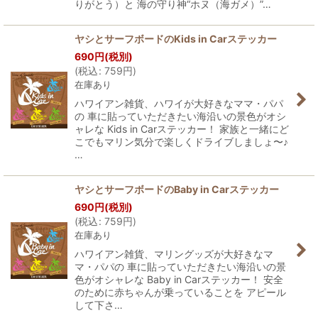
りがとう）と 海の守り神“ホヌ（海ガメ）”…
ヤシとサーフボードのKids in Carステッカー
690
円
(税別)
(
税込
:
759
円
)
在庫あり
ハワイアン雑貨、ハワイが大好きなママ・パパ
の 車に貼っていただきたい海沿いの景色がオシ
ャレな Kids in Carステッカー！ 家族と一緒にど
こでもマリン気分で楽しくドライブしましょ〜♪
…
ヤシとサーフボードのBaby in Carステッカー
690
円
(税別)
(
税込
:
759
円
)
在庫あり
ハワイアン雑貨、マリングッズが大好きなマ
マ・パパの 車に貼っていただきたい海沿いの景
色がオシャレな Baby in Carステッカー！ 安全
のために赤ちゃんが乗っていることを アピール
して下さ…