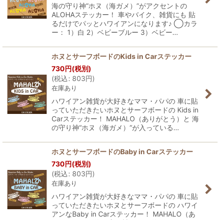
海の守り神“ホヌ（海ガメ）”がアクセントの
ALOHAステッカー！ 車やバイク、雑貨にも 貼
るだけでパッとハワイアンになります♪ ◯カラ
ー： 1）白 2）ベビーブルー 3）ベビー…
ホヌとサーフボードのKids in Carステッカー
730
円
(税別)
(
税込
:
803
円
)
在庫あり
ハワイアン雑貨が大好きなママ・パパの 車に貼
っていただきたいホヌとサーフボードの Kids in
Carステッカー！ MAHALO（ありがとう）と 海
の守り神“ホヌ（海ガメ）”が入っている…
ホヌとサーフボードのBaby in Carステッカー
730
円
(税別)
(
税込
:
803
円
)
在庫あり
ハワイアン雑貨が大好きなママ・パパの 車に貼
っていただきたいホヌとサーフボードの ハワイ
アンなBaby in Carステッカー！ MAHALO（あ