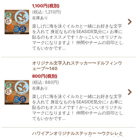
1,100
円
(税別)
(
税込
:
1,210
円
)
在庫あり
楽しげに海を泳ぐイルカと一緒にお好きな文字
を入れて 身近なものをSEASIDE気分に♪ お車に
貼るのもオススメです！かっこいいオリジナル
マークになりますよ！ 仲間やチームの目印とし
てもいかかです…
オリジナル文字入れステッカー〜ドルフィンウ
ェーブ〜140
800
円
(税別)
(
税込
:
880
円
)
在庫あり
楽しげに海を泳ぐイルカと一緒にお好きな文字
を入れて 身近なものをSEASIDE気分に♪ お車に
貼るのもオススメです！かっこいいオリジナル
マークになりますよ！ 仲間やチームの目印とし
てもいかかです…
ハワイアンオリジナルステッカー 〜ウクレレと