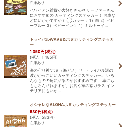
在庫あり
ハワイアン雑貨が大好きさんや サーファーさん
におすすめの カッティングステッカー！ お車な
どにいかがですか？ ◯カラー： 1）白 2）ベビ
ーブルー 3）ベビーピンク 4）ミルキーイ…
トライバルWAVE＆ホヌカッティングステッカ
ー
1,350
円
(税別)
(
税込
:
1,485
円
)
在庫あり
海の守り神“ホヌ（海ガメ）”と トライバル調の
波がかっこいいカッティングステッカー。 いろ
んなものの角に貼るのがおすすめです。 車にも
もちろん貼れますが、お店や家の窓ガラス イン
テリアにもいか…
オシャレなALOHAホヌカッティングステッカー
530
円
(税別)
(
税込
:
583
円
)
在庫あり