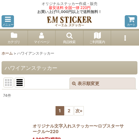
オリジナルステッカー作成・販売
最安送料 全国一律 220円
お買い上げ11,000円以上で送料無料！
メニュー
カート
カテゴリ
マイページ
商品検索
ご利用案内
ホーム
>
ハワイアンステッカー
ハワイアンステッカー
表示順変更
閉じる
74
件
サブカテゴリ
:
1
2
次
»
表示数
:
オリジナル文字入れステッカー〜ロブスターサ
ークル〜220