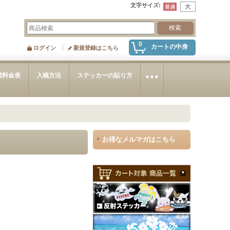
文字サイズ
:
0
カートの中身
ログイン
新規登録はこちら
成料金表
入稿方法
ステッカーの貼り方
お得なメルマガはこちら