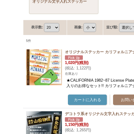
オリジナル文字入れステッカー
表示数
:
画像
:
並び順
:
5
件
オリジナルステッカー カリフォルニアナ
1,020円
(税別)
(
税込
:
1,122円
)
在庫あり
★CALIFORNIA 1982~87 License
入りのお得なセット!! カリフォルニ
デコトラ系オリジナル文字入れステッカ
1,150円
(税別)
(
税込
:
1,265円
)