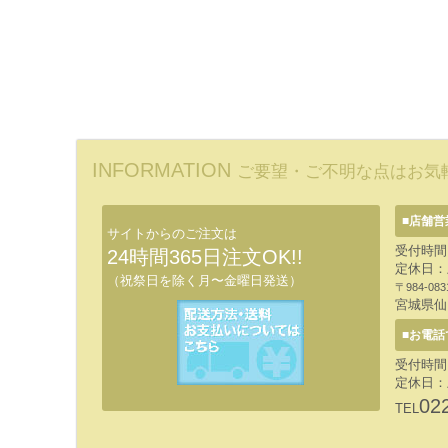
INFORMATION
ご要望・ご不明な点はお気
■店舗営
サイトからのご注文は
受付時間:
24時間365日注文OK!!
定休日：
（祝祭日を除く月〜金曜日発送）
〒984-083
宮城県仙
■お電話
受付時間:
定休日：
02
TEL