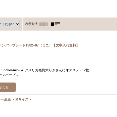
表示方法
:
ンバープレート1982~87（ミニ）【文字入れ無料】
 Plate Sticker-mini-★ アメリカ雑貨大好きさんにオススメ♪ 12枚
アナンバープレ…
ー黒金 ＜Mサイズ＞