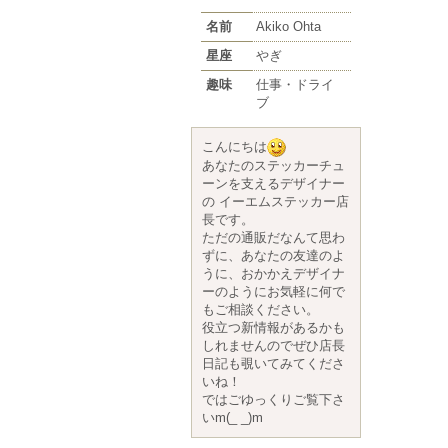
名前
Akiko Ohta
星座
やぎ
趣味
仕事・ドライ
ブ
こんにちは
あなたのステッカーチュ
ーンを支えるデザイナー
の イーエムステッカー店
長です。
ただの通販だなんて思わ
ずに、あなたの友達のよ
うに、おかかえデザイナ
ーのようにお気軽に何で
もご相談ください。
役立つ新情報があるかも
しれませんのでぜひ店長
日記も覗いてみてくださ
いね！
ではごゆっくりご覧下さ
いm(_ _)m