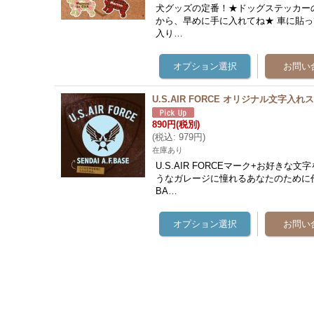
犬グッズの定番！★ドッグステッカー
から、早めに手に入れてね★ 車に貼っ
入り…
U.S.AIR FORCE オリジナル文字入
890円
(税別)
(
税込
:
979円
)
在庫あり
U.S.AIR FORCEマーク+お好き
うなガレージに憧れるあなたのために
BA…