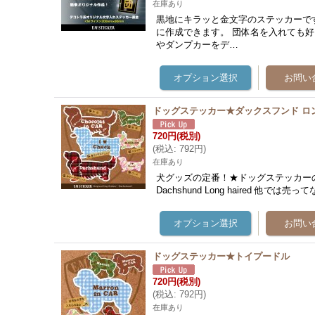
在庫あり
黒地にキラッと金文字のステッカーで
に作成できます。 団体名を入れても
やダンプカーをデ…
ドッグステッカー★ダックスフンド ロ
720円
(税別)
(
税込
:
792円
)
在庫あり
犬グッズの定番！★ドッグステッカー
Dachshund Long haired 
ドッグステッカー★トイプードル
720円
(税別)
(
税込
:
792円
)
在庫あり