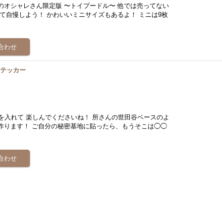
のオシャレさん限定版 〜トイプードル〜 他では売ってない
て自慢しよう！ かわいいミニサイズもあるよ！ ミニは9枚
れステッカー
な文字を入れて 楽しんでくださいね！ 所さんの世田谷ベースのよ
作ります！ ご自分の秘密基地に貼ったら、もうそこは◯◯