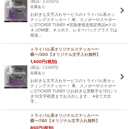
(
税込
:
3,025
円
)
在庫あり
絞り込む
お好きな文字入れサービスのトライバル系カッ
ティングステッカー！ 車、スノボーやスケボー
にSTICKER TUNE!! ※宅急便発送指定商品※クロ
ネコDM便、ネコポス、レターパックプラスでは
発送…
トライバル系オリジナルステッカー〜
蝶〜/300【オリジナル文字入れ無料】
1,400
円
(税別)
(
税込
:
1,540
円
)
在庫あり
お好きな文字入れサービスのトライバル系カッ
ティングステッカー！ 車、スノボーやスケボー
にSTICKER TUNE!! ◎お好きな英数字を1行につ
き10文字程度までお入れします。 ※全て大文
字…
トライバル系オリジナルステッカー〜
蝶〜/180【オリジナル文字入れ無料】
850
円
(税別)