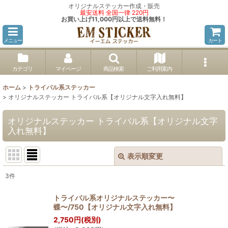
オリジナルステッカー作成・販売
最安送料 全国一律 220円
お買い上げ11,000円以上で送料無料！
メニュー
カート
カテゴリ
マイページ
商品検索
ご利用案内
ホーム
>
トライバル系ステッカー
>
オリジナルステッカー トライバル系【オリジナル文字入れ無料】
オリジナルステッカー トライバル系【オリジナル文字
入れ無料】
表示順変更
閉じる
3
件
表示数
:
トライバル系オリジナルステッカー〜
蝶〜/750【オリジナル文字入れ無料】
並び順
:
2,750
円
(税別)