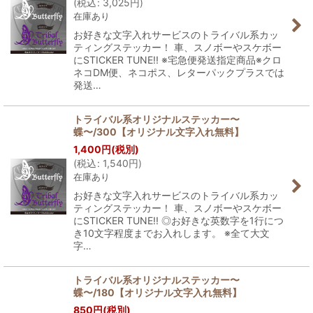
(
税込
:
3,025
円
)
在庫あり
絞り込む
お好きな文字入れサービスのトライバル系カッ
ティングステッカー！ 車、スノボーやスケボー
にSTICKER TUNE!! ※宅急便発送指定商品※クロ
ネコDM便、ネコポス、レターパックプラスでは
発送…
トライバル系オリジナルステッカー〜
蝶〜/300【オリジナル文字入れ無料】
1,400
円
(税別)
(
税込
:
1,540
円
)
在庫あり
お好きな文字入れサービスのトライバル系カッ
ティングステッカー！ 車、スノボーやスケボー
にSTICKER TUNE!! ◎お好きな英数字を1行につ
き10文字程度までお入れします。 ※全て大文
字…
トライバル系オリジナルステッカー〜
蝶〜/180【オリジナル文字入れ無料】
850
円
(税別)