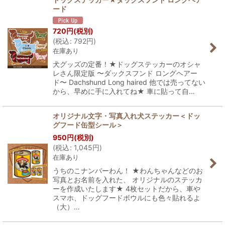
ード
720
円
(税別)
(
税込
:
792
円
)
在庫あり
犬グッズの定番！★ドッグステッカーのオシャ
レさん限定版 〜ダックスフンド ロングヘアー
ド〜 Dachshund Long haired 他では売ってない
から、早めに手に入れてね★ 車に貼って自…
オリジナル文字・写真入れ犬ステッカー＜ドッ
グフード缶型シール＞
950
円
(税別)
(
税込
:
1,045
円
)
在庫あり
うちのこナンバーわん！ ★わんちゃんなどのお
写真とお名前を入れた、 オリジナルのステッカ
ーを作成いたします★ 4枚セットだから、車や
スマホ、ドッグフードボウルにも色々貼れるよ
（大）…