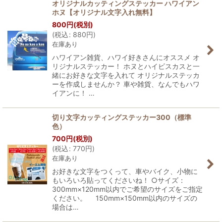
オリジナルカッティングステッカー ハワイアン
ホヌ【オリジナル文字入れ無料】
800
円
(税別)
(
税込
:
880
円
)
在庫あり
ハワイアン雑貨、ハワイ好きさんにオススメ オ
リジナルステッカー！ ホヌとハイビスカスと一
緒にお好きな文字を入れて オリジナルステッカ
ーを作成しませんか？ 車や雑貨、なんでもハワ
イアンに！ …
切り文字カッティングステッカー300（標準
色）
700
円
(税別)
(
税込
:
770
円
)
在庫あり
お好きな文字をつくって、車やバイク、小物に
もいろいろ貼ってくださいね！ ○サイズ：
300mm×120mm以内でご希望のサイズをご指定
ください。 150mm×150mm以内のサイズの
場合は…