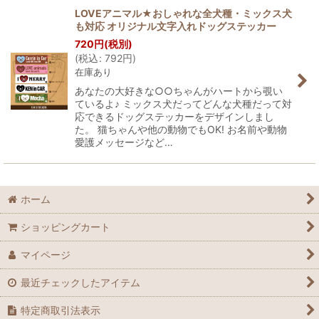
LOVEアニマル★おしゃれな全犬種・ミックス犬
も対応 オリジナル文字入れドッグステッカー
720
円
(税別)
(
税込
:
792
円
)
在庫あり
あなたの大好きな○○ちゃんがハートから覗い
ているよ♪ ミックス犬だってどんな犬種だって対
応できるドッグステッカーをデザインしまし
た。 猫ちゃんや他の動物でもOK! お名前や動物
愛護メッセージなど…
ホーム
ショッピングカート
マイページ
最近チェックしたアイテム
特定商取引法表示