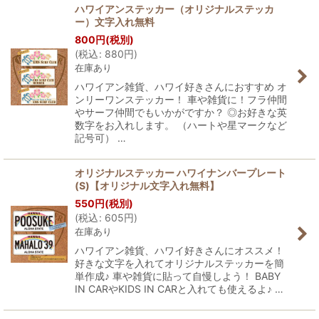
ハワイアンステッカー（オリジナルステッカ
ー）文字入れ無料
800
円
(税別)
(
税込
:
880
円
)
在庫あり
ハワイアン雑貨、ハワイ好きさんにおすすめ オ
ンリーワンステッカー！ 車や雑貨に！フラ仲間
やサーフ仲間でもいかがですか？ ◎お好きな英
数字をお入れします。 （ハートや星マークなど
記号可） …
オリジナルステッカー ハワイナンバープレート
(S)【オリジナル文字入れ無料】
550
円
(税別)
(
税込
:
605
円
)
在庫あり
ハワイアン雑貨、ハワイ好きさんにオススメ！
好きな文字を入れてオリジナルステッカーを簡
単作成♪ 車や雑貨に貼って自慢しよう！ BABY
IN CARやKIDS IN CARと入れても使えるよ♪ …