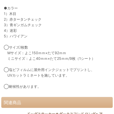
●カラー
1）木目
2）赤タータンチェック
3）青ギンガムチェック
4）迷彩
5）ハワイアン
◯サイズ/枚数
Mサイズ：よこ150ｍｍ×たて92ｍｍ
ミニサイズ：よこ40ｍｍ×たて25ｍｍ/9枚（1シート）
◯塩ビフィルムに屋外用インクジェットでプリントし、
UVカットラミネートを施しています。
◯耐候性があります。
関連商品
ドッグステッカー★ダックスフンド ロングヘア