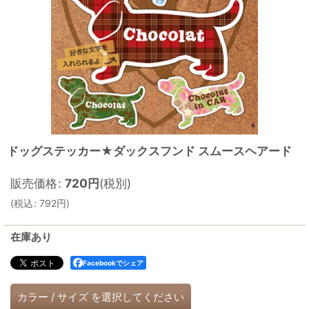
ドッグステッカー★ダックスフンド スムースヘアード
販売価格
:
720
円
(税別)
(
税込
:
792
円
)
在庫あり
Facebookでシェア
カラー
/
サイズ
を選択してください