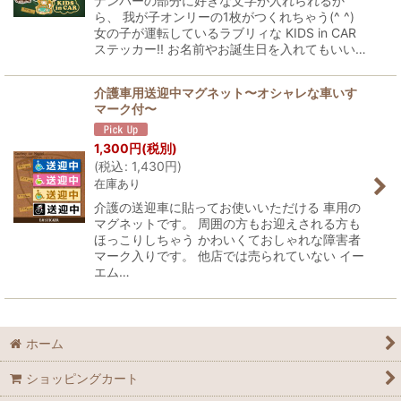
ナンバーの部分に好きな文字が入れられるか
ら、 我が子オンリーの1枚がつくれちゃう(^ ^)
女の子が運転しているラブリィな KIDS in CAR
ステッカー!! お名前やお誕生日を入れてもいい…
介護車用送迎中マグネット〜オシャレな車いす
マーク付〜
1,300
円
(税別)
(
税込
:
1,430
円
)
在庫あり
介護の送迎車に貼ってお使いいただける 車用の
マグネットです。 周囲の方もお迎えされる方も
ほっこりしちゃう かわいくておしゃれな障害者
マーク入りです。 他店では売られていない イー
エム…
ホーム
ショッピングカート