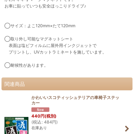
お車に貼っていつも安全ほっこりドライブ♪
◯サイズ：よこ120mm×たて120mm
◯取り外し可能なマグネットシート
表面は塩ビフィルムに屋外用インクジェットで
プリントし、UVカットラミネートを施しています。
◯耐候性があります。
関連商品
かわいいスコティッシュテリアの車椅子ステッ
カー
440
円
(税別)
(
税込
:
484
円
)
在庫あり