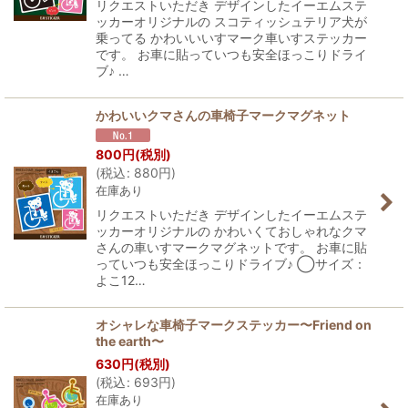
リクエストいただき デザインしたイーエムステ
ッカーオリジナルの スコティッシュテリア犬が
乗ってる かわいいいすマーク車いすステッカー
です。 お車に貼っていつも安全ほっこりドライ
ブ♪ …
かわいいクマさんの車椅子マークマグネット
800
円
(税別)
(
税込
:
880
円
)
在庫あり
リクエストいただき デザインしたイーエムステ
ッカーオリジナルの かわいくておしゃれなクマ
さんの車いすマークマグネットです。 お車に貼
っていつも安全ほっこりドライブ♪ ◯サイズ：
よこ12…
オシャレな車椅子マークステッカー〜Friend on
the earth〜
630
円
(税別)
(
税込
:
693
円
)
在庫あり