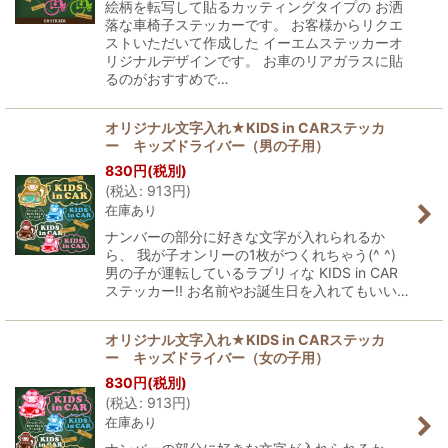
絵柄を転写して貼るカッティングタイプの お洒
落な車椅子ステッカーです。 お客様からリクエ
ストいただいて作成した イーエムステッカーオ
リジナルデザインです。 お車のリアガラスに貼
るのがおすすめで…
オリジナル文字入れ★KIDS in CARステッカ
ー キッズドライバー（男の子用）
830
円
(税別)
(
税込
:
913
円
)
在庫あり
ナンバーの部分に好きな文字が入れられるか
ら、 我が子オンリーの1枚がつくれちゃう(^ ^)
男の子が運転しているラブリィな KIDS in CAR
ステッカー!! お名前やお誕生日を入れてもいい…
オリジナル文字入れ★KIDS in CARステッカ
ー キッズドライバー（女の子用）
830
円
(税別)
(
税込
:
913
円
)
在庫あり