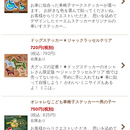
お車に似合った車椅子マークステッカーが選べ
ます。 お好きな色を選んで貼ってくださいね。
お客様からリクエストいただき、 思いを込めて
デザインしたイーエムステッカーオリジナルの
車いすステッカー…
ドッグステッカー★ジャックラッセルテリア
720
円
(税別)
(
税込
:
792
円
)
在庫あり
犬グッズの定番！★ドッグステッカーのオシャ
レさん限定版 〜ジャックラッセルテリア 他では
売ってないから、早めに手に入れてね★ 車に貼
って自慢しよう！ かわいいミニサイズもある
よ！ ミニは…
オシャレなこども車椅子ステッカー〜男の子〜
750
円
(税別)
(
税込
:
825
円
)
在庫あり
お客様からリクエストいただき、 思いを込めて