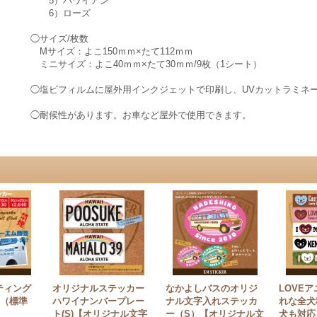
5）ハワイアン
6）ローズ
◯サイズ/枚数
Mサイズ：よこ150ｍｍ×たて112ｍｍ
ミニサイズ：よこ40ｍｍ×たて30ｍｍ/9枚（1シート）
◯塩ビフィルムに屋外用インクジェットで印刷し、UVカットラミネ
◯耐候性があります。お車など屋外で使用できます。
ティング
オリジナルステッカー
なかよしバスのオリジ
LOVE
0（標準
ハワイナンバープレー
ナル文字入れステッカ
れな全犬
ト(S)【オリジナル文字
ー（S）【オリジナル文
犬も対応