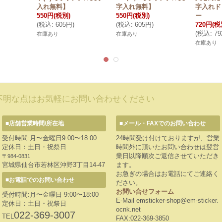
入れ無料】
字入れ無料】
字入れド
550円
(税別)
550円
(税別)
ー
(
税込
:
605円
)
(
税込
:
605円
)
720円
(税
(
税込
:
7
在庫あり
在庫あり
在庫あり
不明な点はお気軽にお問い合わせください
■店舗営業時間/所在地
■メール・FAXでのお問い合わせ
受付時間:月〜金曜日9:00〜18:00
24時間受け付けておりますが、営業
定休日：土日・祝祭日
時間外に頂いたお問い合わせは翌営
業日以降順次ご返信させていただき
〒984-0831
宮城県仙台市若林区沖野3丁目14-47
ます。
お急ぎの場合はお電話にてご連絡く
■お電話でのお問い合わせ
ださい。
お問い合せフォーム
受付時間:月〜金曜日 9:00〜18:00
E-Mail emsticker-shop@em-sticker.
定休日：土日・祝祭日
ocnk.net
022-369-3007
TEL
FAX:022-369-3850