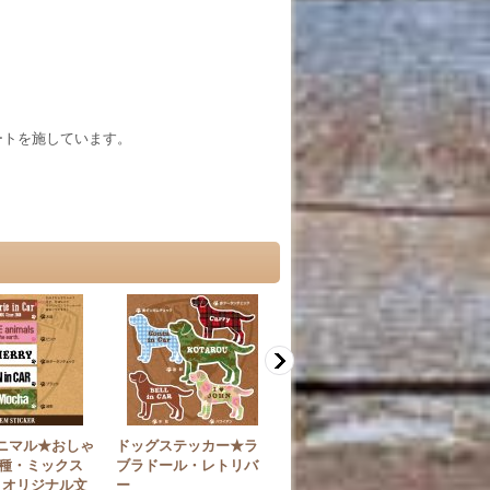
ートを施しています。
アニマル★おしゃ
ドッグステッカー★ラ
オシャレなLOVEねこさ
種・ミックス
ブラドール・レトリバ
ん限定★猫ステッカー
 オリジナル文
ー
★アメリカンショート