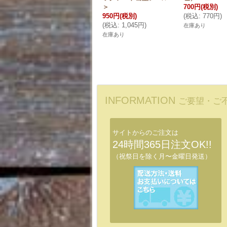
＞
700円
(税別)
950円
(税別)
(
税込
:
770円
)
(
税込
:
1,045円
)
在庫あり
在庫あり
INFORMATION
ご要望・ご
サイトからのご注文は
24時間365日注文OK!!
（祝祭日を除く月〜金曜日発送）