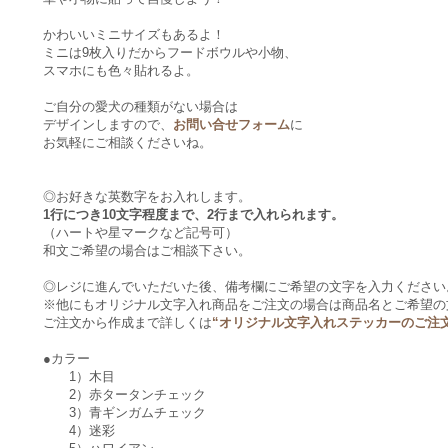
かわいいミニサイズもあるよ！
ミニは9枚入りだからフードボウルや小物、
スマホにも色々貼れるよ。
ご自分の愛犬の種類がない場合は
デザインしますので、
お問い合せフォーム
に
お気軽にご相談くださいね。
◎お好きな英数字をお入れします。
1行につき10文字程度まで、2行まで入れられます。
（ハートや星マークなど記号可）
和文ご希望の場合はご相談下さい。
◎レジに進んでいただいた後、備考欄にご希望の文字を入力ください
※他にもオリジナル文字入れ商品をご注文の場合は商品名とご希望の
ご注文から作成まで詳しくは
“オリジナル文字入れステッカーのご注
●カラー
1）木目
2）赤タータンチェック
3）青ギンガムチェック
4）迷彩