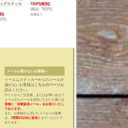
ッグステッカ
720円
(税別)
ヘア
(
税込
:
792円
)
720円
(税別)
別)
(
税込
:
792円
)
在庫あり
92円
)
在庫あり
メールが届かないお客様へ
イーエムステッカーからのメールが
届かないお客様は
こちらのページ
お
読みください。
サイトからご注文後、またはお問い合せフ
ォームからメールを送信いただいた後には
直後に「自動返信メール」をお送りいたし
ております。
また、お客様から頂いたメールへの返事
は、
3営業日以内に返信
させていただいて
おります。