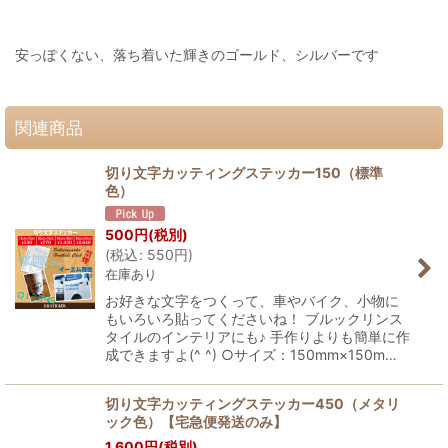
安っぽくない、落ち着いた輝きのゴールド、シルバーです
関連商品
切り文字カッティングステッカー150（標準
色）
500
円
(税別)
(
税込
:
550
円
)
在庫あり
お好きな文字をつくって、車やバイク、小物に
もいろいろ貼ってくださいね！ ブルックリンス
タイルのインテリアにも♪ 手作りよりも簡単に作
成できますよ(^ ^) ○サイズ：150mm×150m…
切り文字カッティングステッカー450（メタリ
ック色）【宅急便発送のみ】
1,600
円
(税別)