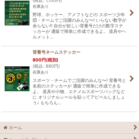
(
税込
:
1,100
円
)
在庫あり
野球、ホッケー、アメフトなどの スポーツ少年
団・チームでご活躍のみんな〜! いらない数字が
余らない!! 自分が欲しい背番号だけの数字ステ
ッカーが 通販で簡単に作成できるよ。 道具やヘ
ルメット…
背番号ネームステッカー
800
円
(税別)
(
税込
:
880
円
)
在庫あり
スポーツ・チームでご活躍のみんな〜! 背番号と
名前のステッカーが 通販で簡単に作成できる
よ。 道具や小物、エナメルスポーツバッグなど
に オリジナルシールを貼ってアピールしましょ
う♪ もちろん…
ホーム