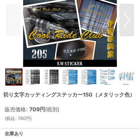
切り文字カッティングステッカー150（メタリック色）
販売価格
:
709
円
(税別)
(
税込
:
780
円
)
在庫あり