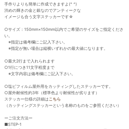
手作りよりも簡単に作成できますよ(^ ^)
渋めの輝きの金と銀なのでアンティークな
イメージも合う文字ステッカーです☆
○サイズ：150mm×150mm以内でご希望のサイズをご指定くださ
い。
※指定は備考欄にご記入下さい。
※指定が無い場合は縦横いずれかの最大値になります。
○最大2行まで入れられます
○1行につき11文字程度まで
※文字内容は備考欄にご記入下さい。
○塩ビフィルム屋外用をカッティングしたステッカーです。
○屋外耐候性約3年（標準色より耐候性が劣ります）
ステッカー仕様の詳細は
こちら
（カッティングステッカーという名称のものをご参照ください）
ーご注文方法ー
■STEP-1