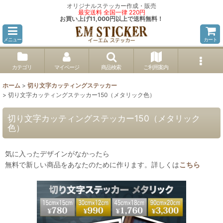
オリジナルステッカー作成・販売
最安送料 全国一律 220円
お買い上げ11,000円以上で送料無料！
メニュー
カート
カテゴリ
マイページ
商品検索
ご利用案内
ホーム
>
切り文字カッティングステッカー
>
切り文字カッティングステッカー150（メタリック色）
切り文字カッティングステッカー150（メタリック
色）
気に入ったデザインがなかったら
無料で新しい商品をあなたのために作ります。詳しくは
こちら