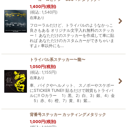
1,400
円
(税別)
(
税込
:
1,540
円
)
在庫あり
フローラルだけど、トライバルのようなかっこ
良さもある オリジナル文字入れ無料のステッカ
ー！ あなただけのステッカーを作成して車に貼
れば あなただけのカスタムカーができちゃいま
すよ♪ 車以外にも…
トライバル系ステッカー〜龍〜
1,050
円
(税別)
(
税込
:
1,155
円
)
在庫あり
車、バイクやヘルメット、 スノボーやスケボー
にSTICKER TUNE!! 貼るだけで雑貨もトライバ
ルに!! ○カラー 1）黒、2）白、3）銀、4）金
5）赤、6）橙、7）黄、8）紫…
背番号ステッカー カッティングメタリック
1,000
円
(税別)