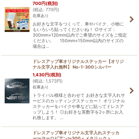
700
円
(税別)
(
税込
:
770
円
)
在庫あり
お好きな文字をつくって、車やバイク、小物に
もいろいろ貼ってくださいね！ ○サイズ：
300mm×120mm以内でご希望のサイズをご指定
ください。 150mm×150mm以内のサイズの
場合は…
ドレスアップ車オリジナルステッカー【オリジ
ナル文字入れ無料】 No-1-300シルバー
1,430
円
(税別)
(
税込
:
1,573
円
)
在庫あり
トライバル模様と合わせて お好きな文字入れサ
ービスのカッティングステッカー！ オリジナル
ステッカーをバイクや車などに貼ってドレスア
ップしよう！ ◎お好きな英数字を2ヶ所にお入
れ致します。 …
ドレスアップ車オリジナル文字入れステッカ
ー〜ヨーロピアン〜300＜メタリック＞