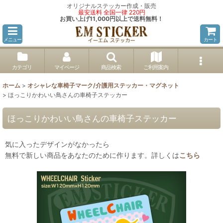
オリジナルステッカー作成・販売
最安送料 全国一律 220円
お買い上げ11,000円以上で送料無料！
メニュー
カート
カテゴリ
マイページ
商品検索
ご利用案内
ホーム
>
オシャレな車椅子マーク/介護用ステッカー・マグネット
>
ほっこりかわいい鳥さんの車椅子ステッカー
ほっこりかわいい鳥さんの車椅子ステッカー
気に入ったデザインがなかったら
無料で新しい商品をあなたのために作ります。詳しくは
こちら