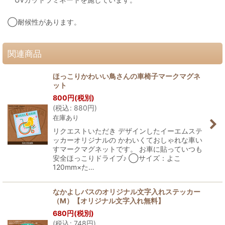
◯耐候性があります。
関連商品
ほっこりかわいい鳥さんの車椅子マークマグネ
ット
800
円
(税別)
(
税込
:
880
円
)
在庫あり
リクエストいただき デザインしたイーエムステ
ッカーオリジナルの かわいくておしゃれな車い
すマークマグネットです。 お車に貼っていつも
安全ほっこりドライブ♪ ◯サイズ：よこ
120mm×た…
なかよしバスのオリジナル文字入れステッカー
（M）【オリジナル文字入れ無料】
680
円
(税別)
(
税込
:
748
円
)