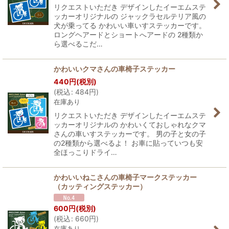
リクエストいただき デザインしたイーエムステ
ッカーオリジナルの ジャックラセルテリア風の
犬が乗ってる かわいい車いすステッカーです。
ロングヘアードとショートへアードの 2種類か
ら選べるこだ…
かわいいクマさんの車椅子ステッカー
440
円
(税別)
(
税込
:
484
円
)
在庫あり
リクエストいただき デザインしたイーエムステ
ッカーオリジナルの かわいくておしゃれなクマ
さんの車いすステッカーです。 男の子と女の子
の2種類から選べるよ！ お車に貼っていつも安
全ほっこりドライ…
かわいいねこさんの車椅子マークステッカー
（カッティングステッカー）
600
円
(税別)
(
税込
:
660
円
)
在庫あり