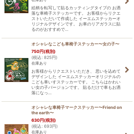
絵柄を転写して貼るカッティングタイプの お洒
落な車椅子ステッカーです。 お客様からリクエ
ストいただいて作成した イーエムステッカーオ
リジナルデザインです。 お車のリアガラスに貼
るのがおすすめで…
オシャレなこども車椅子ステッカー〜女の子〜
750
円
(税別)
(
税込
:
825
円
)
在庫あり
お客様からリクエストいただき、 思いを込めて
デザインした イーエムステッカーオリジナルの
こども車いすステッカーです。 こちらはかわい
い女の子バージョンです。 貼るだけで車もお洒
落になっ…
オシャレな車椅子マークステッカー〜Friend on
the earth〜
630
円
(税別)
(
税込
:
693
円
)
在庫あり