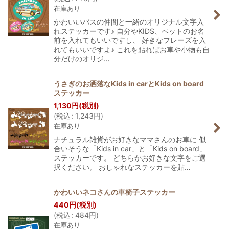
在庫あり
かわいいバスの仲間と一緒のオリジナル文字入
れステッカーです♪ 自分やKIDS、ペットのお名
前を入れてもいいですし、 好きなフレーズを入
れてもいいですよ♪ これを貼ればお車や小物も自
分だけのオリジ…
うさぎのお洒落なKids in carとKids on board
ステッカー
1,130
円
(税別)
(
税込
:
1,243
円
)
在庫あり
ナチュラル雑貨がお好きなママさんのお車に 似
合いそうな「Kids in car」と「Kids on board」
ステッカーです。 どちらかお好きな文字をご選
択ください。 おしゃれなステッカーを貼…
かわいいネコさんの車椅子ステッカー
440
円
(税別)
(
税込
:
484
円
)
在庫あり