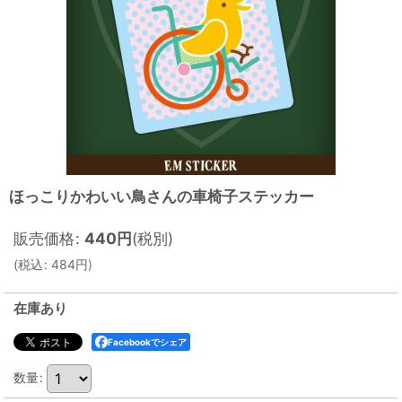
ほっこりかわいい鳥さんの車椅子ステッカー
販売価格
:
440
円
(税別)
(
税込
:
484
円
)
在庫あり
Facebookでシェア
数量
: