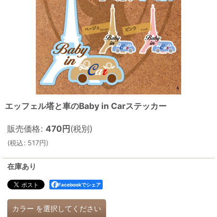
エッフェル塔と車のBaby in Carステッカー
販売価格
:
470
円
(税別)
(
税込
:
517
円
)
在庫あり
Facebookでシェア
カラー
を選択してください