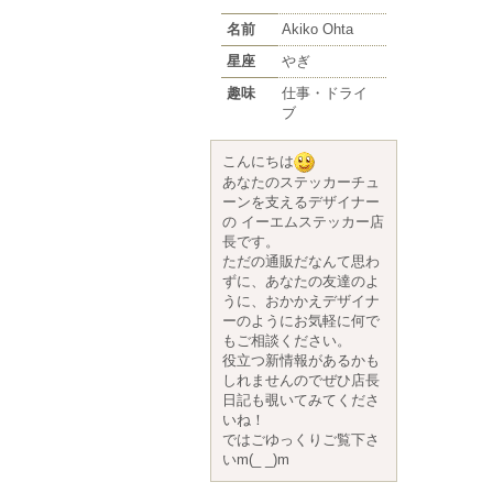
名前
Akiko Ohta
星座
やぎ
趣味
仕事・ドライ
ブ
こんにちは
あなたのステッカーチュ
ーンを支えるデザイナー
の イーエムステッカー店
長です。
ただの通販だなんて思わ
ずに、あなたの友達のよ
うに、おかかえデザイナ
ーのようにお気軽に何で
もご相談ください。
役立つ新情報があるかも
しれませんのでぜひ店長
日記も覗いてみてくださ
いね！
ではごゆっくりご覧下さ
いm(_ _)m