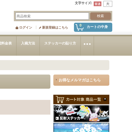
文字サイズ
:
0
カートの中身
ログイン
新規登録はこちら
成料金表
入稿方法
ステッカーの貼り方
お得なメルマガはこちら