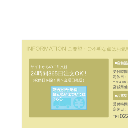
INFORMATION
ご要望・ご不明な点はお気
■店舗営
サイトからのご注文は
受付時間:
24時間365日注文OK!!
定休日：
（祝祭日を除く月〜金曜日発送）
〒984-083
宮城県仙
■お電話
受付時間:
定休日：
02
TEL