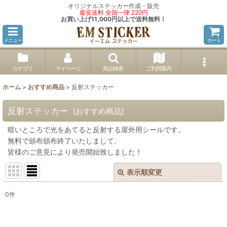
オリジナルステッカー作成・販売
最安送料 全国一律 220円
お買い上げ11,000円以上で送料無料！
メニュー
カート
カテゴリ
マイページ
商品検索
ご利用案内
ホーム
>
おすすめ商品
>
反射ステッカー
反射ステッカー
[
おすすめ商品
]
暗いところで光をあてると反射する屋外用シールです。
無料で頒布頒布終了いたしまして、
皆様のご意見により発売開始致しました！
表示順変更
閉じる
0
件
表示数
: